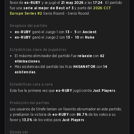
favor de
ex-RUBY
y se jugó el
21 may 2026
a las
17:24
. El partido
fue una
serie al mejor de Best of 3
y parte del
2026 CCT
Europe Series #2
Swiss Round - Swiss Round.
Desglose del partido
ex-RUBY
ganó el Juego 1 con
13 - 5
en
Ancient
ex-RUBY
ganó el Juego 2 con
13 - 10
en
Nuke
Estadísticas clave de jugadores
El máximo eliminador del partido fue
relaxxie
con
42
eliminaciones
.
Más asistencias del partido las hizo
H4SAN4TOR
con
14
asistencias
.
Estadísticas cara a cara
Esta fue la primera vez que
ex-RUBY
jugó contra
Just Players
.
Predicción del partido
Los usuarios de Strafe tenían un favorito abrumador en este partido,
y predijeron la victoria de
ex-RUBY
con
86.7%
de los votos a su
favor y
13.3%
de los votos para
Just Players
.
Dónde ver