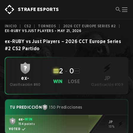
STRAFE ESPORTS
INICIO
|
CS2
|
TORNEOS
|
2026 CCT EUROPE SERIES #2
|
EX-RUBY VS JUST PLAYERS - MAY 21, 2026
ex-RUBY
vs
Just Players
–
2026 CCT Europe Series
#2
CS2
Partido
2
-
0
JP
ex-
WIN
LOSE
Clasificación #60
Clasificación #109
TU PREDICCIÓN
150 Predicciones
ex-
WIN
JP
154 points
13%
VOTED