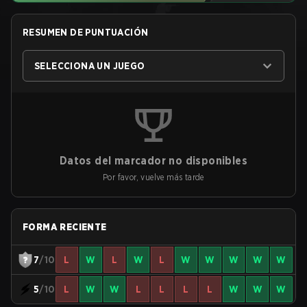
RESUMEN DE PUNTUACIÓN
SELECCIONA UN JUEGO
Datos del marcador no disponibles
Por favor, vuelve más tarde
FORMA RECIENTE
7
/10
L
W
L
W
L
W
W
W
W
W
5
/10
L
W
W
L
L
L
L
W
W
W