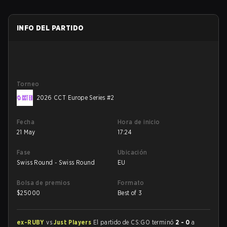
INFO DEL PARTIDO
Torneo
2026 CCT Europe Series #2
Fecha
Hora de inicio
21 May
17:24
Fase
Ubicación
Swiss Round - Swiss Round
EU
Bolsa de premios
Formato
$
25000
Best of 3
ex-RUBY
vs
Just Players
El partido de CS:GO terminó
2 - 0
a