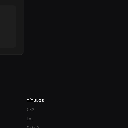
TÍTULOS
CS2
LoL