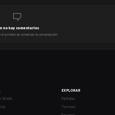
n no hay comentarios
 sé el primero en comenzar la conversación!
A
EXPLORAR
 Strafe
Partidas
nos
Torneos