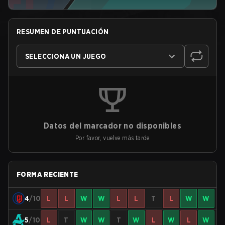
RESUMEN DE PUNTUACIÓN
SELECCIONA UN JUEGO
Datos del marcador no disponibles
Por favor, vuelve más tarde
FORMA RECIENTE
4
/10
L
L
W
W
L
L
T
L
W
W
5
/10
L
T
W
W
T
W
L
W
L
W