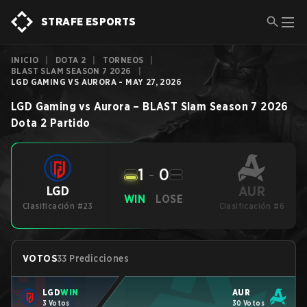
STRAFE ESPORTS
INICIO
|
DOTA 2
|
TORNEOS
|
BLAST SLAM SEASON 7 2026
|
LGD GAMING VS AURORA - MAY 27, 2026
LGD Gaming
vs
Aurora
–
BLAST Slam Season 7 2026
Dota 2
Partido
1
-
0
AUR
LGD
WIN
LOSE
Clasificación #23
Clasificación #6
VOTOS
33 Predicciones
LGD
WIN
AUR
3 Votos
30 Votos