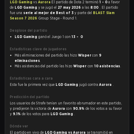
LGD Gaming
vs
Aurora
El partido de Dota 2 terminó
1 - 0
a favor
de
LGD Gaming
y se jugó el
27 may 2026
a las
8:00
. El partido
fue una
serie al mejor de Best of 3
y parte del
BLAST Slam
Season 7 2026
Group Stage - Round 1.
Desglose del partido
LGD Gaming
ganó el Juego 1 con
13 - 0
Estadísticas clave de jugadores
Más eliminaciones del partido las hizo
Wisper
con
9
eliminaciones
.
Más asistencias del partido las hizo
Wisper
con
10 asistencias
.
Estadísticas cara a cara
Esta fue la primera vez que
LGD Gaming
jugó contra
Aurora
.
Predicción del partido
Los usuarios de Strafe tenían un favorito abrumador en este partido,
y predijeron la victoria de
Aurora
con
90.9%
de los votos a su favor
y
9.1%
de los votos para
LGD Gaming
.
Dónde ver
El partido en vivo de
LGD Gaming vs Aurora
se transmitió en