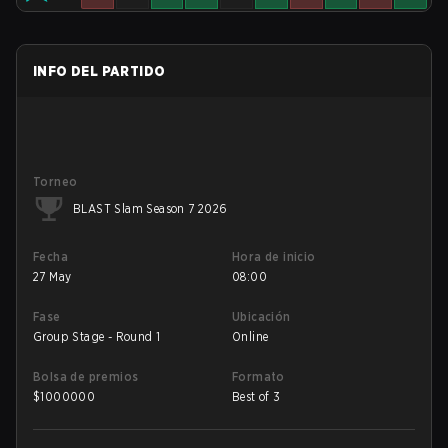
INFO DEL PARTIDO
Torneo
BLAST Slam Season 7 2026
Fecha
Hora de inicio
27 May
08:00
Fase
Ubicación
Group Stage - Round 1
Online
Bolsa de premios
Formato
$
1000000
Best of 3