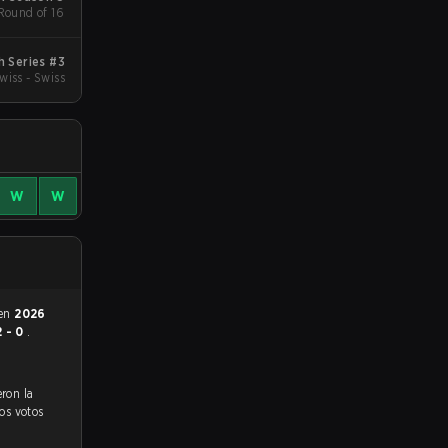
 Round of 16
 Series #3
wiss - Swiss
W
W
 en
2026
2 - 0
.
los votos