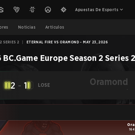
Apuestas De Esports
ores
Noticias
Artículos
 SERIES 2
|
ETERNAL FIRE VS ORAMOND - MAY 23, 2026
 BC.Game Europe Season 2 Series 
Oramond
2
-
1
LOSE
-
Or
164