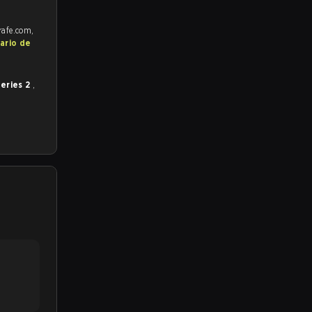
rafe.com,
ario de
eries 2
,