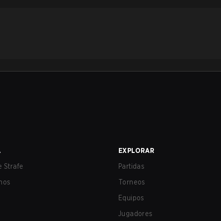
A
EXPLORAR
 Strafe
Partidas
nos
Torneos
Equipos
Jugadores