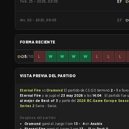
feb. 25 - 2026, 02:05
EF
dic. 02 - 2025, 09:05
EF
FORMA RECIENTE
5
/10
L
W
W
W
W
L
L
L
VISTA PREVIA DEL PARTIDO
Eternal Fire
vs
Oramond
El partido de CS:GO terminó
2 - 1
a favo
Eternal Fire
y se jugó el
23 may 2026
a las
14:04
. El partido fue
al mejor de Best of 3
y parte del
2026 BC.Game Europe Seaso
Series 2
Swiss - Swiss.
Desglose del partido
Oramond
ganó el Juego 1 con
13 - 4
en
Anubis
Eternal Fire
ganó el Juego 2 con
13 - 11
en
Dust II