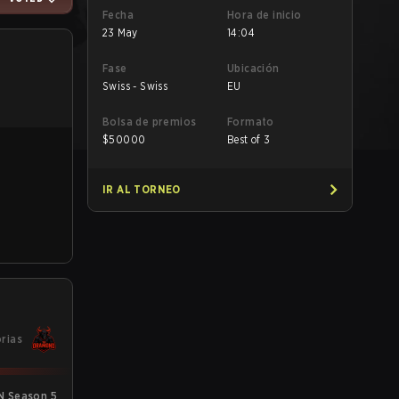
Fecha
Hora de inicio
23 May
14:04
Fase
Ubicación
Swiss - Swiss
EU
Bolsa de premios
Formato
$
50000
Best of 3
IR AL TORNEO
orias
N Season 5