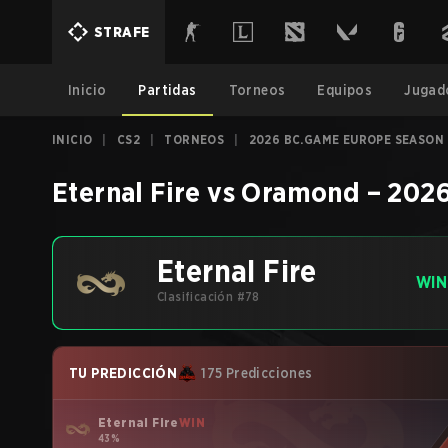
STRAFE
Inicio
Partidas
Torneos
Equipos
Jugad
INICIO
|
CS2
|
TORNEOS
|
2026 BC.GAME EUROPE SEASON 2
Eternal Fire
vs
Oramond
–
2026
Eternal Fire
WIN
Clasificación #78
TU PREDICCIÓN
175 Predicciones
Eternal Fire
WIN
43%