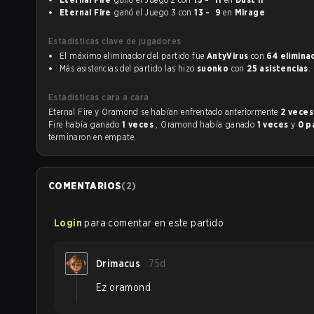
Eternal Fire
ganó el Juego 3 con
13 - 9
en
Mirage
Estadísticas clave de jugadores
El máximo eliminador del partido fue
AntyVirus
con
64 elimina
Más asistencias del partido las hizo
suonko
con
25 asistencias
.
Estadísticas cara a cara
Eternal Fire y Oramond se habían enfrentado anteriormente
2 vece
Fire había ganado
1 veces
, Oramond había ganado
1 veces
y
0 p
terminaron en empate.
COMENTARIOS
(
2
)
Login
para comentar en este partido
Drimacus
75d
Ez oramond