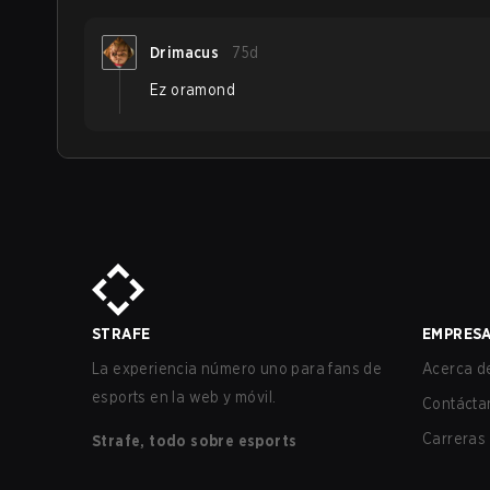
Drimacus
75d
Ez oramond
STRAFE
EMPRES
La experiencia número uno para fans de
Acerca de
esports en la web y móvil.
Contácta
Carreras
Strafe, todo sobre esports