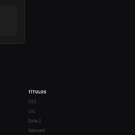
TÍTULOS
CS2
LoL
Dota 2
Valorant