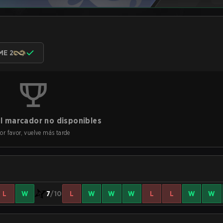
ME 2
l marcador no disponibles
or favor, vuelve más tarde
L
W
7
/10
L
W
W
W
L
L
W
W