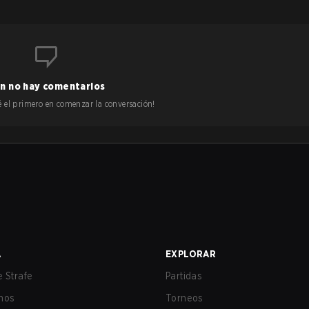
n no hay comentarios
 sé el primero en comenzar la conversación!
A
EXPLORAR
 Strafe
Partidas
nos
Torneos