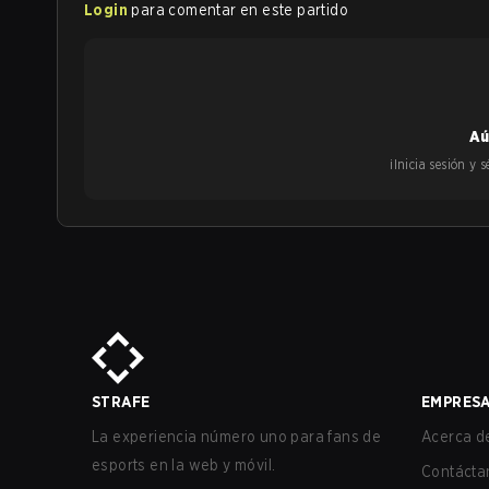
Login
para comentar en este partido
Aú
¡Inicia sesión y
STRAFE
EMPRES
La experiencia número uno para fans de
Acerca de
esports en la web y móvil.
Contácta