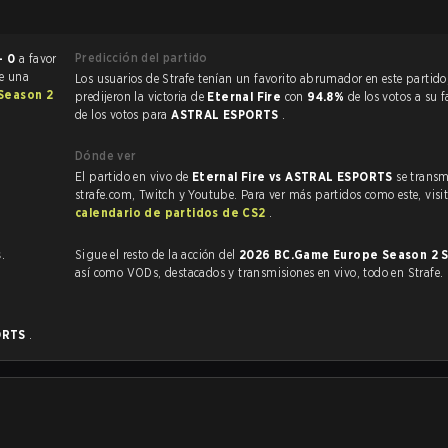
Predicción del partido
- 0
a favor
ue una
Los usuarios de Strafe tenían un favorito abrumador en este partido, y
Season 2
predijeron la victoria de
Eternal Fire
con
94.8%
de los votos a su 
de los votos para
ASTRAL ESPORTS
.
Dónde ver
El partido en vivo de
Eternal Fire vs ASTRAL ESPORTS
se transm
strafe.com, Twitch y Youtube. Para ver más partidos como este, visit
calendario de partidos de CS2
.
s
.
Sigue el resto de la acción del
2026 BC.Game Europe Season 2 S
así como VODs, destacados y transmisiones en vivo, todo en Strafe.
ORTS
.