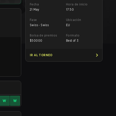
Fecha
Hora de inicio
21 May
17:50
Fase
Ubicación
Swiss - Swiss
EU
Bolsa de premios
Formato
$
50000
Best of 3
IR AL TORNEO
W
W