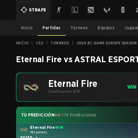
STRAFE
Inicio
Partidas
Torneos
Equipos
Jugad
INICIO
|
CS2
|
TORNEOS
|
2026 BC.GAME EUROPE SEASON 2
Eternal Fire
vs
ASTRAL ESPOR
Eternal Fire
WIN
Clasificación #78
TU PREDICCIÓN
174 Predicciones
Eternal Fire
WIN
161 points
VOTED