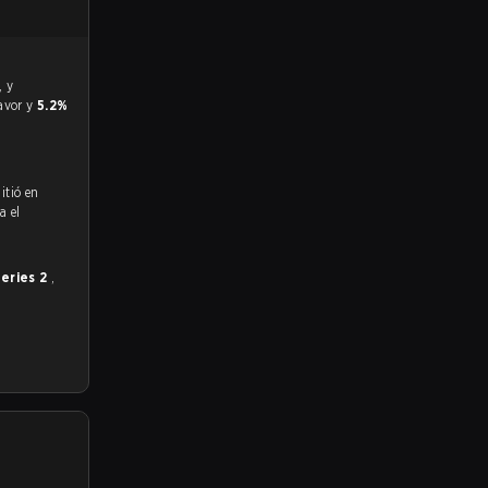
favor y
5.2%
itió en
a el
eries 2
,