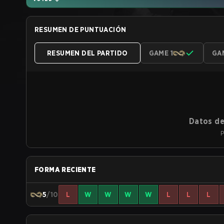
RESUMEN DE PUNTUACIÓN
RESUMEN DEL PARTIDO
GAME 1
GA
Datos de
P
FORMA RECIENTE
5
/10
L
W
W
W
W
L
L
L