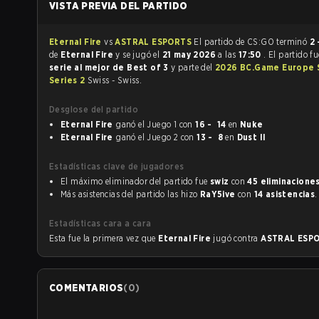
VISTA PREVIA DEL PARTIDO
Eternal Fire
vs
ASTRAL ESPORTS
El partido de CS:GO terminó
2 
de
Eternal Fire
y se jugó el
21 may 2026
a las
17:50
. El partido f
serie al mejor de Best of 3
y parte del
2026 BC.Game Europe 
Series 2
Swiss - Swiss.
Desglose del partido
Eternal Fire
ganó el Juego 1 con
16 - 14
en
Nuke
Eternal Fire
ganó el Juego 2 con
13 - 8
en
Dust II
Estadísticas clave de jugadores
El máximo eliminador del partido fue
swiz
con
45 eliminacione
Más asistencias del partido las hizo
RaY5ive
con
14 asistencias
.
Estadísticas cara a cara
Esta fue la primera vez que
Eternal Fire
jugó contra
ASTRAL ESP
COMENTARIOS
(
0
)