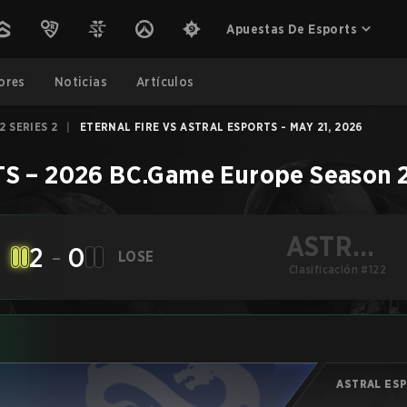
Apuestas De Esports
ores
Noticias
Artículos
 SERIES 2
|
ETERNAL FIRE VS ASTRAL ESPORTS - MAY 21, 2026
TS
–
2026 BC.Game Europe Season 2
ASTRAL
2
-
0
LOSE
ESPORTS
Clasificación #122
ASTRAL ES