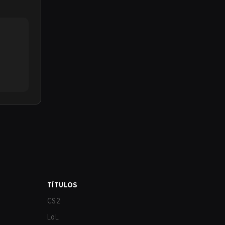
TÍTULOS
CS2
LoL