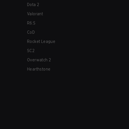
Dota 2
Valorant
R6:S
CoD
Rocket League
SC2
Overwatch 2
Hearthstone