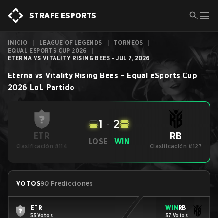
STRAFE ESPORTS
INICIO
|
LEAGUE OF LEGENDS
|
TORNEOS
|
EQUAL ESPORTS CUP 2026
|
ETERNA VS VITALITY RISING BEES - JUL 7, 2026
Eterna
vs
Vitality Rising Bees
–
Equal eSports Cup
2026
LoL
Partido
1
-
2
RB
ETR
LOSE
WIN
Clasificación #114
Clasificación #127
VOTOS
90 Predicciones
ETR
WIN
RB
53 Votos
37 Votos