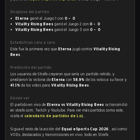
Desglose del partido
Eterna
ganó el Juego 1 con
0 - 0
Vitality Rising Bees
ganó el Juego 2 con
0 - 0
Vitality Rising Bees
ganó el Juego 3 con
0 - 0
Estadísticas cara a cara
Esta fue la primera vez que
Eterna
jugó contra
Vitality Rising
Bees
.
Predicción del partido
Los usuarios de Strafe creyeron que sería un partido reñido, y
predijeron la victoria de
Eterna
con
58.9%
de los votos a su favor y
41.1%
de los votos para
Vitality Rising Bees
.
Dónde ver
El partido en vivo de
Eterna vs Vitality Rising Bees
se transmitió
en strafe.com, Twitch y Youtube. Para ver más partidos como este,
visita el
calendario de partidos de LoL
.
Sigue el resto de la acción del
Equal eSports Cup 2026
, así como
VODs, destacados y transmisiones en vivo, todo en Strafe.