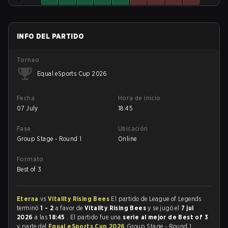
INFO DEL PARTIDO
Torneo
Equal eSports Cup 2026
Fecha
Hora de inicio
07 July
18:45
Fase
Ubicación
Group Stage - Round 1
Online
Formato
Best of 3
Eterna
vs
Vitality Rising Bees
El partido de League of Legends
terminó
1 - 2
a favor de
Vitality Rising Bees
y se jugó el
7 jul
2026
a las
18:45
. El partido fue una
serie al mejor de Best of 3
y parte del
Equal eSports Cup 2026
Group Stage - Round 1.