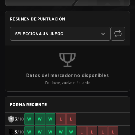
RESUMEN DE PUNTUACIÓN
SELECCIONA UN JUEGO
Datos del marcador no disponibles
Por favor, vuelve más tarde
FORMA RECIENTE
3
/10
W
W
W
L
L
5
/10
W
W
W
W
W
L
L
L
L