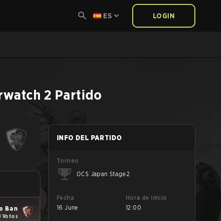
ES
LOGIN
rwatch 2
Partido
INFO DEL PARTIDO
Torneo
OCS Japan Stage 2
Fecha
Hora de inicio
16 June
12:00
o Ban
8 Votos