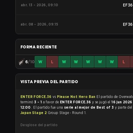
abr. 13 - 2026, 09:10
EF36
abr. 08 - 2026, 09:15
EF36
FORMA RECIENTE
6
/10
W
L
W
W
W
W
W
L
VISTA PREVIA DEL PARTIDO
ENTER FORCE.36
vs
Please Not Hero Ban
El partido de Overwatch 2
terminó
3 - 1
a favor de
ENTER FORCE.36
y se jugó el
16 jun 202
12:00
. El partido fue una
serie al mejor de Best of 3
y parte de
Japan Stage 2
Group Stage - Round 1.
Desglose del partido