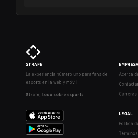
STRAFE
EMPRES
La experiencia número uno para fans de
Acerca de
esports en la web y móvil.
Contácta
Carreras
Strafe, todo sobre esports
LEGAL
Política 
Términos 