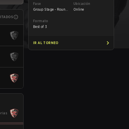
Fase
Ubicación
Group Stage - Round
Online
1
MITADOS
Formato
Best of 3
IR AL TORNEO
orias