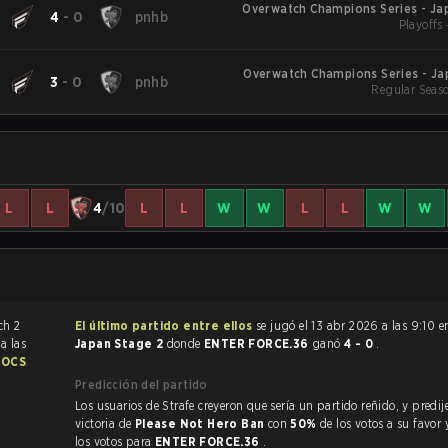
Overwatch Champions Series - Jap
4
-
0
pnhb
Playoffs 
Overwatch Champions Series - Ja
3
-
0
pnhb
Regular Seas
L
L
4
/10
L
L
W
W
L
L
W
W
El último partido entre ellos
se jugó el 13 abr 2026 a las 9:10 
6
a las
Japan Stage 2
donde
ENTER FORCE.36
ganó
4 - 0
.
l
OCS
Predicción del partido
Los usuarios de Strafe creyeron que sería un partido reñido, y predijeron la
victoria de
Please Not Hero Ban
con
50%
de los votos a su favor
los votos para
ENTER FORCE.36
.