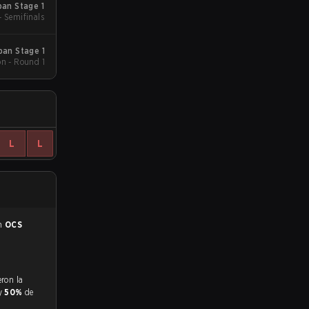
an Stage 1
- Semifinals
pan Stage 1
on - Round 1
L
L
en
OCS
 y
50%
de