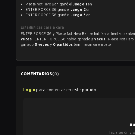
Please Not Hero Ban ganó el
Juego 1
en
ENTER FORCE.36 ganó el
Juego 2
en
ENTER FORCE.36 ganó el
Juego 3
en
Estadísticas cara a cara
ENTER FORCE.36 y Please Not Hero Ban se habían
veces
. ENTER FORCE.36 había ganado
2 veces
, Please Not Her
ganado
0 veces
y
0 partidos
terminaron en empate.
COMENTARIOS
(
0
)
Login
para comentar en este partido
Aú
¡Inicia sesión y