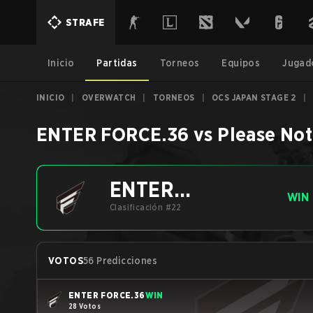
STRAFE
Inicio
Partidas
Torneos
Equipos
Jugad
INICIO
|
OVERWATCH
|
TORNEOS
|
OCS JAPAN STAGE 2
|
ENTER FORCE.36
vs
Please Not
ENTER
WIN
FORCE.36
Clasificación #22
VOTOS
56 Predicciones
ENTER FORCE.36
WIN
28 Votos