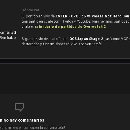
Dónde ver
El partido en vivo de
ENTER FORCE.36 vs Please Not Hero Ba
transmitió en strafe.com, Twitch y Youtube. Para ver más partidos 
visita el
calendario de partidos de Overwatch 2
.
 enfrentado anteriormente
2
o Ban había
Sigue el resto de la acción del
OCS Japan Stage 2
, así como VODs,
destacados y transmisiones en vivo, todo en Strafe.
n no hay comentarios
 sé el primero en comenzar la conversación!