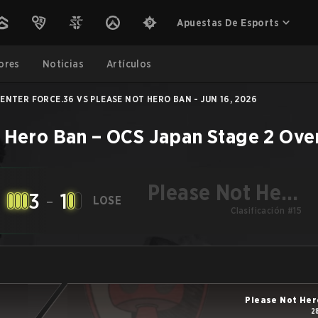
Apuestas De Esports
ores
Noticias
Artículos
ENTER FORCE.36 VS PLEASE NOT HERO BAN - JUN 16, 2026
 Hero Ban
–
OCS Japan Stage 2
Ove
Please Not Hero
3
-
1
LOSE
Clasificación #15
Ban
Please Not Her
2