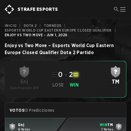
STRAFE ESPORTS
INICIO
|
DOTA 2
|
TORNEOS
|
ESPORTS WORLD CUP EASTERN EUROPE CLOSED QUALIFIER
|
ENJOY VS TWO MOVE - JUN 1, 2026
Enjoy
vs
Two Move
–
Esports World Cup Eastern
Europe Closed Qualifier
Dota 2
Partido
0
-
2
TM
Enj
LOSE
WIN
Clasificación #31
-
VOTOS
13 Predicciones
Enj
WIN
TM
6 Votos
7 Votos