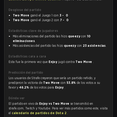
Desglose del partido
Two Move
ganó el Juego 1 con
3 - 0
Two Move
ganó el Juego 2 con
7 - 0
Estadísticas clave de jugadores
Más eliminaciones del partido las hizo
queezy
con
10
eliminaciones
.
Más asistencias del partido las hizo
queezy
con
23 asistencias
.
Estadísticas cara a cara
Esta fue la primera vez que
Enjoy
jugó contra
Two Move
.
Predicción del partido
Los usuarios de Strafe creyeron que sería un partido reñido, y
predijeron la victoria de
Two Move
con
53.8%
de los votos a su
favor y
46.2%
de los votos para
Enjoy
.
Dónde ver
El partido en vivo de
Enjoy vs Two Move
se transmitió en
strafe.com, Twitch y Youtube. Para ver más partidos como este, visita
el
calendario de partidos de Dota 2
.