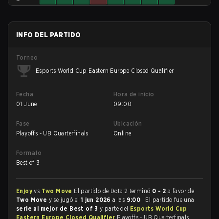
INFO DEL PARTIDO
Torneo
Esports World Cup Eastern Europe Closed Qualifier
Fecha
Hora de inicio
01 June
09:00
Fase
Ubicación
Playoffs - UB Quarterfinals
Online
Formato
Best of 3
Enjoy
vs
Two Move
El partido de Dota 2 terminó
0 - 2
a favor de
Two Move
y se jugó el
1 jun 2026
a las
9:00
. El partido fue una
serie al mejor de Best of 3
y parte del
Esports World Cup
Eastern Europe Closed Qualifier
Playoffs - UB Quarterfinals.