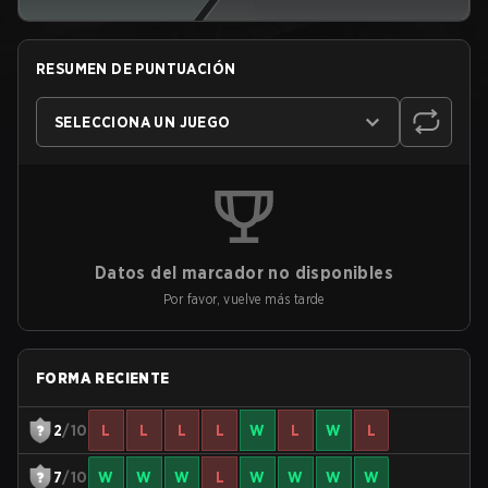
RESUMEN DE PUNTUACIÓN
SELECCIONA UN JUEGO
Datos del marcador no disponibles
Por favor, vuelve más tarde
FORMA RECIENTE
2
/10
L
L
L
L
W
L
W
L
7
/10
W
W
W
L
W
W
W
W