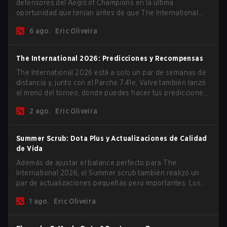
defensores del Aegis of Champions en la última
oportunidad que tenían antes de que The International
2026 comience y los equipos se lancen de lleno por una
6 ago.
Eric Oliveira
oportunidad de gloria eterna.
The International 2026: Predicciones y Recompensas
The International 2026 está a solo un par de semanas de
distancia y, junto con el Parche 7.41e, Valve también lanzó
el menú del torneo, donde puedes hacer tus predicciones
para la Fase de Grupos y consultar las recompensas de
2 ago.
Eric Oliveira
este año.
Summer Scrub: Dota Plus y Actualizaciones de Calidad
de Vida
Además de ajustar el balance perfecto para The
International 2026, el Summer scrub también realizó un
par de actualizaciones pequeñas pero importantes. Los
suscriptores de Dota Plus obtuvieron una nueva pantalla
1 ago.
Eric Oliveira
de desglose post-partida y ahora todos los jugadores
pueden vincular teclas de acceso rápido para unidades
que no son héroes por separado.