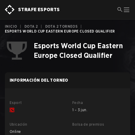
STRAFE ESPORTS
INICIO
|
DOTA 2
|
DOTA 2 TORNEOS
|
ESPORTS WORLD CUP EASTERN EUROPE CLOSED QUALIFIER
Esports World Cup Eastern
Europe Closed Qualifier
INFORMACIÓN DEL TORNEO
Esport
Fecha
1 – 3 jun.
Ubicación
Bolsa de premios
Online