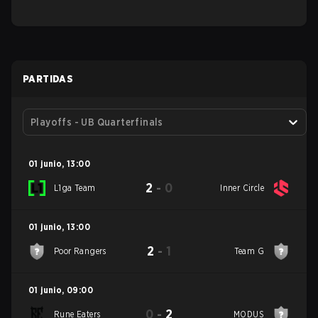
PARTIDAS
Playoffs - UB Quarterfinals
01 junio
,
13:00
2
-
0
L1ga Team
Inner Circle
01 junio
,
13:00
2
-
1
Poor Rangers
Team G
01 junio
,
09:00
0
-
2
Rune Eaters
MODUS