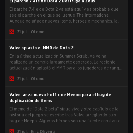
El parche 7.41e de Dota 2 Destruye a Zeus
El parche 7.41e de Dota 2 ya está aquí y es probable que
sea el parche en el que se juegue The International.
Aunque no añade nuevos items, heroes o mechanics, la
última actualización hace mucho por resolver algunos de
31 jul.
Otomo
los mayores problemas del juego.
Valve aplasta el MMR de Dota 2!
En la última actualización Summer Scrub, Valve ha
realizado un cambio largamente esperado. La reciente
actualización aplastó el MMR para los jugadores de rango
Inmortal.
31 jul.
Otomo
Valve lanza nuevo hotfix de Meepo para el bug de
duplicación de ítems
El meme de “Dota 2 beta” sigue vivo y otro capítulo de la
historia del juego se escribe tras Valve arreglando otro
bug de Meepo. Algunos héroes son una fuente constante
de bugs y entre todo el roster, Morphling, Rubick y Meepo
31 jul.
Eric Oliveira
son los más afectados por estos problemas.