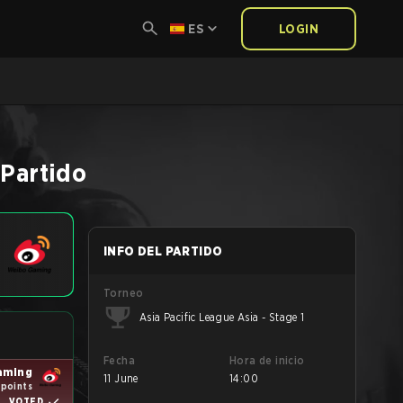
ES
LOGIN
Partido
INFO DEL PARTIDO
Torneo
Asia Pacific League Asia - Stage 1
Fecha
Hora de inicio
aming
11 June
14:00
 points
VOTED