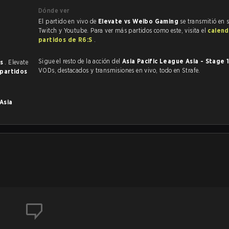
Dónde ver
El partido en vivo de
Elevate vs Weibo Gaming
se transmitió en 
Twitch y Youtube. Para ver más partidos como este, visita el
calend
partidos de R6:S
.
Sigue el resto de la acción del
Asia Pacific League Asia - Stage 
es
. Elevate
VODs, destacados y transmisiones en vivo, todo en Strafe.
 partidos
Asia
.