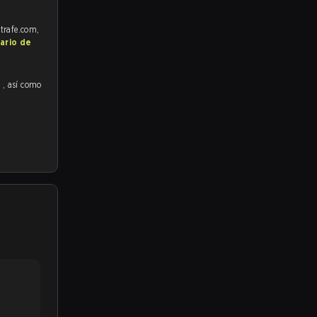
strafe.com,
ario de
1
, así como