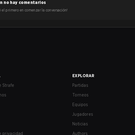
n no hay comentarios
 sé el primero en comenzar la conversación!
A
EXPLORAR
 Strafe
Partidas
nos
Torneos
Equipos
Jugadores
Noticias
de privacidad
Authors