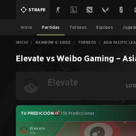
STRAFE
Inicio
Partidas
Torneos
Equipos
Jugad
INICIO
|
RAINBOW 6: SIEGE
|
TORNEOS
|
ASIA PACIFIC LEA
Elevate
vs
Weibo Gaming
–
Asi
Elevate
LOS
-
TU PREDICCIÓN
155 Predicciones
Elevate
13%