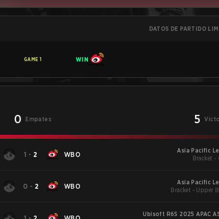
DATOS DE PARTIDO LI
WIN
GAME
1
0
5
Empates
Vict
Asia Pacific 
1
-
2
WBO
Bracket -
Asia Pacific 
0
-
2
WBO
Bracket - Upper B
Ubisoft R6S 2025 APAC AS
1
-
2
WBO