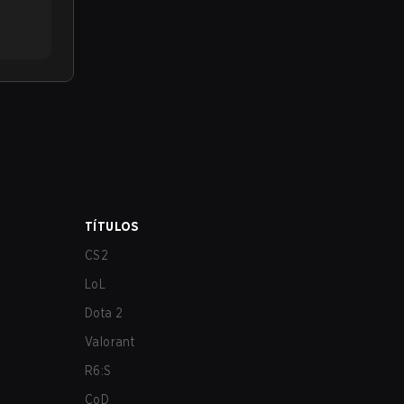
TÍTULOS
CS2
LoL
Dota 2
Valorant
R6:S
CoD