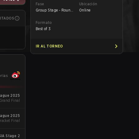
Fase
Ubicación
Group Stage - Round
Online
1
MITADOS
Formato
Best of 3
IR AL TORNEO
orias
League 2025
 Grand Final
League 2025
racket Final
IA Stage 2