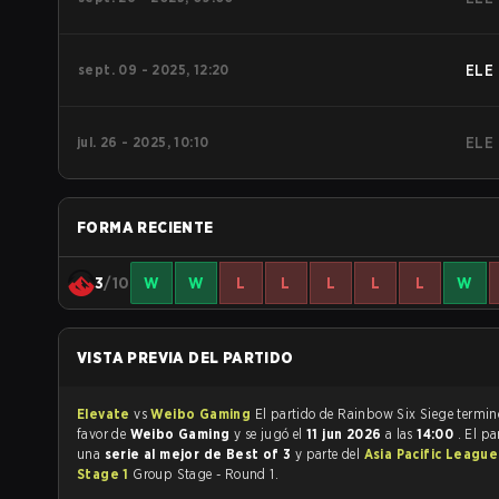
sept. 09 - 2025, 12:20
ELE
jul. 26 - 2025, 10:10
ELE
FORMA RECIENTE
3
/10
W
W
L
L
L
L
L
W
VISTA PREVIA DEL PARTIDO
Elevate
vs
Weibo Gaming
El partido de Rainbow Six Siege
favor de
Weibo Gaming
y se jugó el
11 jun 2026
a las
14:00
. El pa
una
serie al mejor de Best of 3
y parte del
Asia Pacific League
Stage 1
Group Stage - Round 1.