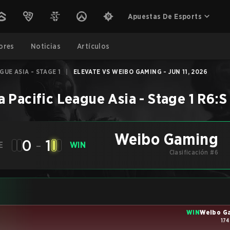
Apuestas De Esports
ores
Noticias
Artículos
GUE ASIA - STAGE 1
|
ELEVATE VS WEIBO GAMING - JUN 11, 2026
a Pacific League Asia - Stage 1
R6:S
Weibo Gaming
0
-
1
E
WIN
Clasificación #6
WIN
Weibo G
174