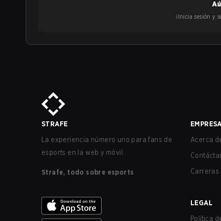
Aú
¡Inicia sesión y
STRAFE
EMPRES
La experiencia número uno para fans de
Acerca de
esports en la web y móvil.
Contácta
Carreras
Strafe, todo sobre esports
LEGAL
Política 