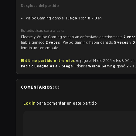
Desglose del partido
Weibo Gaming ganó el
Juego 1
con
0 - 0
en
Estadísticas cara a cara
Elevate y Weibo Gaming se habían enfrentado anteriormente
7 vec
había ganado
2 veces
, Weibo Gaming había ganado
5 veces
y
0
terminaron en empate.
El último partido entre ellos
se jugó el 14 dic 2025 a las 8:00 en
Pacific League Asia - Stage 1
donde
Weibo Gaming
ganó
2 - 1
COMENTARIOS
(
0
)
Login
para comentar en este partido