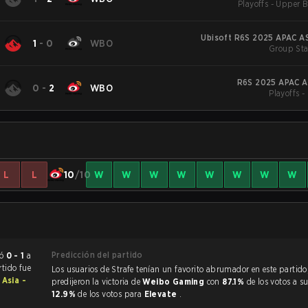
Playoffs - Upper B
Ubisoft R6S 2025 APAC AS
1
-
0
WBO
Group Sta
R6S 2025 APAC A
0
-
2
WBO
Playoffs -
L
L
10
/10
W
W
W
W
W
W
W
W
Predicción del partido
 terminó
0 - 1
a
rtido fue
Los usuarios de Strafe tenían un favorito abrumador en este partido, y
 Asia -
predijeron la victoria de
Weibo Gaming
con
87.1%
de los votos a su
12.9%
de los votos para
Elevate
.