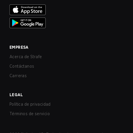
EMPRESA
Acerca de Strafe
Contáctanos
Carreras
LEGAL
Política de privacidad
Términos de servicio