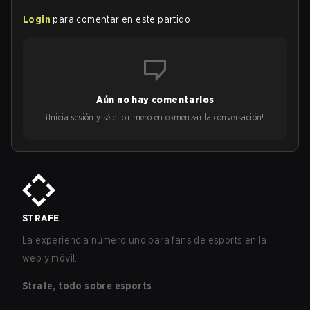
Login
para comentar en este partido
Aún no hay comentarios
¡Inicia sesión y sé el primero en comenzar la conversación!
STRAFE
La experiencia número uno para fans de esports en la
web y móvil.
Strafe, todo sobre esports