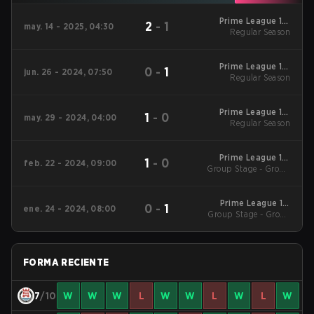
Prime League 1st
2
-
1
may. 14 - 2025, 04:30
Division Spring 2025
Regular Season
Regular Season
Prime League 1st
0
-
1
jun. 26 - 2024, 07:50
Division Summer
Regular Season
2024 Regular Season
Prime League 1st
1
-
0
may. 29 - 2024, 04:00
Division Summer
Regular Season
2024 Regular Season
Prime League 1st
1
-
0
feb. 22 - 2024, 09:00
Division Spring 2024
Group Stage - Group
Group Stage
Stage
Prime League 1st
0
-
1
ene. 24 - 2024, 08:00
Division Spring 2024
Group Stage - Group
Group Stage
Stage
FORMA RECIENTE
7
/10
W
W
W
L
W
W
L
W
L
W