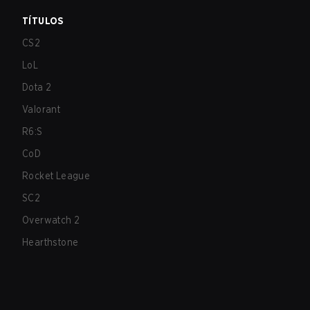
TÍTULOS
CS2
LoL
Dota 2
Valorant
R6:S
CoD
Rocket League
SC2
Overwatch 2
Hearthstone