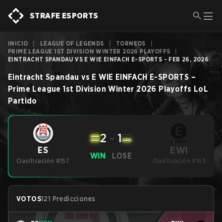
STRAFE ESPORTS
INICIO
|
LEAGUE OF LEGENDS
|
TORNEOS
|
PRIME LEAGUE 1ST DIVISION WINTER 2026 PLAYOFFS
|
EINTRACHT SPANDAU VS E WIE EINFACH E-SPORTS - FEB 26, 2026
Eintracht Spandau
vs
E WIE EINFACH E-SPORTS
–
Prime League 1st Division Winter 2026 Playoffs
LoL
Partido
2
-
1
EWI
ES
WIN
LOSE
Clasificación #157
Clasificación #163
VOTOS
121 Predicciones