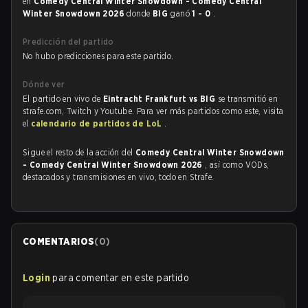
en
Comedy Central Winter Snowdown - Comedy Central
Winter Snowdown 2026
donde
BIG
ganó
1 - 0
.
Predicción del partido
No hubo predicciones para este partido.
Dónde ver
El partido en vivo de
Eintracht Frankfurt vs BIG
se transmitió en
strafe.com, Twitch y Youtube. Para ver más partidos como este, visita
el
calendario de partidos de LoL
.
Sigue el resto de la acción del
Comedy Central Winter Snowdown
- Comedy Central Winter Snowdown 2026
, así como VODs,
destacados y transmisiones en vivo, todo en Strafe.
COMENTARIOS
(
0
)
Login
para comentar en este partido