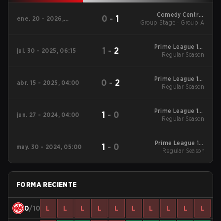
Comedy Central
0
-
1
ene. 20 - 2026,
Group Stage - Group A
Winter Snowdown -
04:00
Comedy Central
Winter Snowdown
2026
Prime League 1st
1
-
2
jul. 30 - 2025, 06:15
Division Summer
Regular Season
2025 Regular Season
Prime League 1st
0
-
2
abr. 15 - 2025, 04:00
Division Spring 2025
Regular Season
Regular Season
Prime League 1st
1
-
0
jun. 27 - 2024, 04:00
Division Summer
Regular Season
2024 Regular Season
Prime League 1st
1
-
0
may. 30 - 2024, 05:00
Division Summer
Regular Season
2024 Regular Season
FORMA RECIENTE
0
/10
L
L
L
L
L
L
L
L
L
L