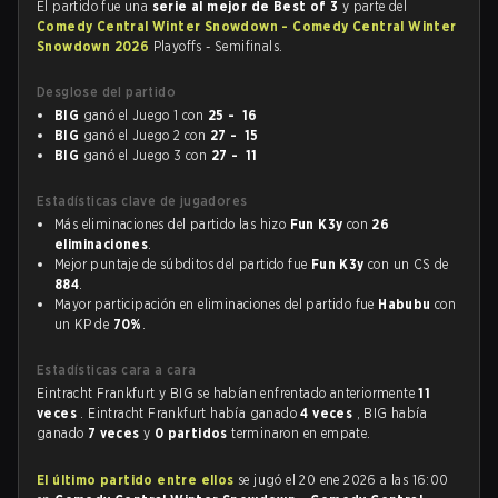
El partido fue una
serie al mejor de Best of 3
y parte del
Comedy Central Winter Snowdown - Comedy Central Winter
Snowdown 2026
Playoffs - Semifinals.
Desglose del partido
BIG
ganó el Juego 1 con
25 - 16
BIG
ganó el Juego 2 con
27 - 15
BIG
ganó el Juego 3 con
27 - 11
Estadísticas clave de jugadores
Más eliminaciones del partido las hizo
Fun K3y
con
26
eliminaciones
.
Mejor puntaje de súbditos del partido fue
Fun K3y
con un CS de
884
.
Mayor participación en eliminaciones del partido fue
Habubu
con
un KP de
70%
.
Estadísticas cara a cara
Eintracht Frankfurt y BIG se habían enfrentado anteriormente
11
veces
. Eintracht Frankfurt había ganado
4 veces
, BIG había
ganado
7 veces
y
0 partidos
terminaron en empate.
El último partido entre ellos
se jugó el 20 ene 2026 a las 16:00