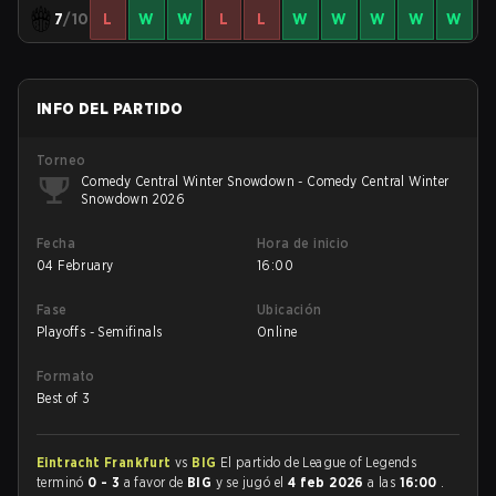
7
/10
L
W
W
L
L
W
W
W
W
W
INFO DEL PARTIDO
Torneo
Comedy Central Winter Snowdown - Comedy Central Winter
Snowdown 2026
Fecha
Hora de inicio
04 February
16:00
Fase
Ubicación
Playoffs - Semifinals
Online
Formato
Best of 3
Eintracht Frankfurt
vs
BIG
El partido de League of Legends
terminó
0 - 3
a favor de
BIG
y se jugó el
4 feb 2026
a las
16:00
.