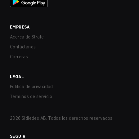
EMPRESA
Acerca de Strafe
Contáctanos
Carreras
LEGAL
Política de privacidad
Términos de servicio
2026
Sidledes AB. Todos los derechos reservados.
SEGUIR