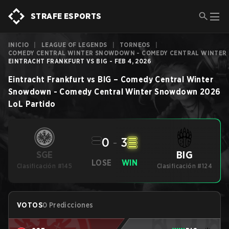
STRAFE ESPORTS
INICIO
|
LEAGUE OF LEGENDS
|
TORNEOS
|
COMEDY CENTRAL WINTER SNOWDOWN - COMEDY CENTRAL WINTE
EINTRACHT FRANKFURT VS BIG - FEB 4, 2026
Eintracht Frankfurt
vs
BIG
–
Comedy Central Winter
Snowdown - Comedy Central Winter Snowdown 2026
LoL
Partido
0
-
3
BIG
SGE
LOSE
WIN
Clasificación #145
Clasificación #124
VOTOS
0 Predicciones