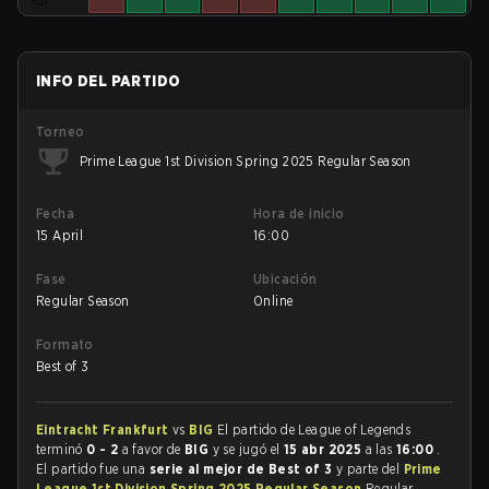
INFO DEL PARTIDO
Torneo
Prime League 1st Division Spring 2025 Regular Season
Fecha
Hora de inicio
15 April
16:00
Fase
Ubicación
Regular Season
Online
Formato
Best of 3
Eintracht Frankfurt
vs
BIG
El partido de League of Legends
terminó
0 - 2
a favor de
BIG
y se jugó el
15 abr 2025
a las
16:00
.
El partido fue una
serie al mejor de Best of 3
y parte del
Prime
League 1st Division Spring 2025 Regular Season
Regular