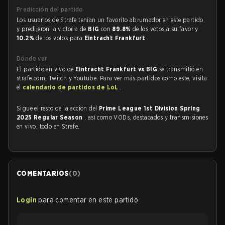
Predicción del partido
Los usuarios de Strafe tenían un favorito abrumador en este partido,
y predijeron la victoria de
BIG
con
89.8%
de los votos a su favor y
10.2%
de los votos para
Eintracht Frankfurt
.
Dónde ver
El partido en vivo de
Eintracht Frankfurt vs BIG
se transmitió en
strafe.com, Twitch y Youtube. Para ver más partidos como este, visita
el
calendario de partidos de LoL
.
Sigue el resto de la acción del
Prime League 1st Division Spring
2025 Regular Season
, así como VODs, destacados y transmisiones
en vivo, todo en Strafe.
COMENTARIOS
(
0
)
Login
para comentar en este partido