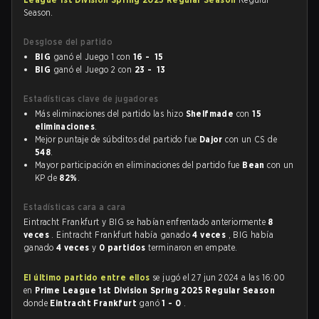
Season.
Desglose del partido
BIG
ganó el Juego 1 con
16 - 15
BIG
ganó el Juego 2 con
23 - 13
Estadísticas clave de jugadores
Más eliminaciones del partido las hizo
Shelfmade
con
15
eliminaciones
.
Mejor puntaje de súbditos del partido fue
Dajor
con un CS de
548
.
Mayor participación en eliminaciones del partido fue
Bean
con un
KP de
82%
.
Estadísticas cara a cara
Eintracht Frankfurt y BIG se habían enfrentado anteriormente
8
veces
. Eintracht Frankfurt había ganado
4 veces
, BIG había
ganado
4 veces
y
0 partidos
terminaron en empate.
El último partido entre ellos
se jugó el 27 jun 2024 a las 16:00
en
Prime League 1st Division Spring 2025 Regular Season
donde
Eintracht Frankfurt
ganó
1 - 0
.