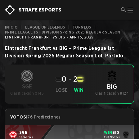
STRAFE ESPORTS
INICIO
|
LEAGUE OF LEGENDS
|
TORNEOS
|
PRIME LEAGUE 1ST DIVISION SPRING 2025 REGULAR SEASON
|
EINTRACHT FRANKFURT VS BIG - APR 15, 2025
Eintracht Frankfurt
vs
BIG
–
Prime League 1st
Division Spring 2025 Regular Season
LoL
Partido
0
-
2
BIG
SGE
LOSE
WIN
Clasificación #145
Clasificación #124
VOTOS
176 Predicciones
SGE
WIN
BIG
18 Votos
158 Votos