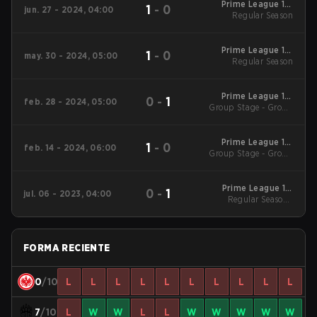
Prime League 1st
1
-
0
jun. 27 - 2024, 04:00
Division Summer
Regular Season
2024 Regular Season
Prime League 1st
1
-
0
may. 30 - 2024, 05:00
Division Summer
Regular Season
2024 Regular Season
Prime League 1st
0
-
1
feb. 28 - 2024, 05:00
Division Spring 2024
Group Stage - Group
Group Stage
Stage
Prime League 1st
1
-
0
feb. 14 - 2024, 06:00
Division Spring 2024
Group Stage - Group
Group Stage
Stage
Prime League 1st
0
-
1
jul. 06 - 2023, 04:00
Division Summer 2023
Regular Season -
Regular Season
Regular Season
FORMA RECIENTE
0
/10
L
L
L
L
L
L
L
L
L
L
7
/10
L
W
W
L
L
W
W
W
W
W