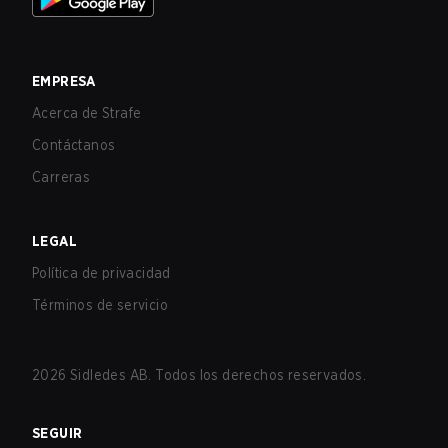
EMPRESA
Acerca de Strafe
Contáctanos
Carreras
LEGAL
Política de privacidad
Términos de servicio
2026
Sidledes AB. Todos los derechos reservados.
SEGUIR