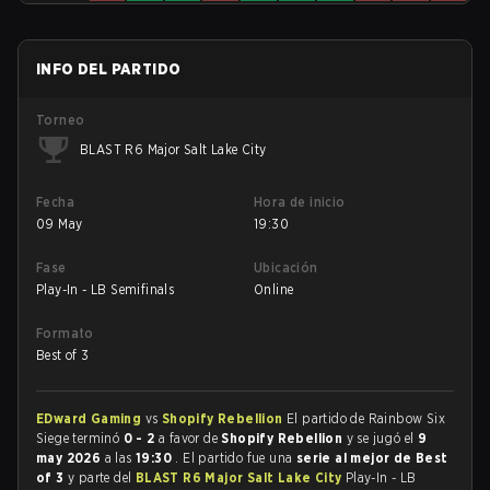
INFO DEL PARTIDO
Torneo
BLAST R6 Major Salt Lake City
Fecha
Hora de inicio
09 May
19:30
Fase
Ubicación
Play-In - LB Semifinals
Online
Formato
Best of 3
EDward Gaming
vs
Shopify Rebellion
El partido de Rainbow Six
Siege terminó
0 - 2
a favor de
Shopify Rebellion
y se jugó el
9
may 2026
a las
19:30
. El partido fue una
serie al mejor de Best
of 3
y parte del
BLAST R6 Major Salt Lake City
Play-In - LB