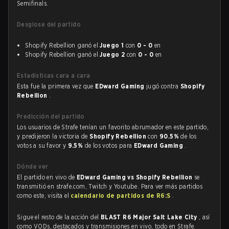
Semifinals.
Desglose del partido
Shopify Rebellion ganó el
Juego 1
con
0 - 0
en
Shopify Rebellion ganó el
Juego 2
con
0 - 0
en
Estadísticas cara a cara
Esta fue la primera vez que
EDward Gaming
jugó contra
Shopify
Rebellion
.
Predicción del partido
Los usuarios de Strafe tenían un favorito abrumador en este partido,
y predijeron la victoria de
Shopify Rebellion
con
90.5%
de los
votos a su favor y
9.5%
de los votos para
EDward Gaming
.
Dónde ver
El partido en vivo de
EDward Gaming vs Shopify Rebellion
se
transmitió en strafe.com, Twitch y Youtube. Para ver más partidos
como este, visita el
calendario de partidos de R6:S
.
Sigue el resto de la acción del
BLAST R6 Major Salt Lake City
, así
como VODs, destacados y transmisiones en vivo, todo en Strafe.