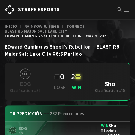
STRAFE ESPORTS
INICIO
|
RAINBOW 6: SIEGE
|
TORNEOS
|
BLAST R6 MAJOR SALT LAKE CITY
|
EDWARD GAMING VS SHOPIFY REBELLION - MAY 9, 2026
EDward Gaming
vs
Shopify Rebellion
–
BLAST R6
Major Salt Lake City
R6:S
Partido
0
-
2
Sho
EDG
LOSE
WIN
Clasificación #36
Clasificación #15
TU PREDICCIÓN
232 Predicciones
WIN
Sho
EDG
111 points
9%