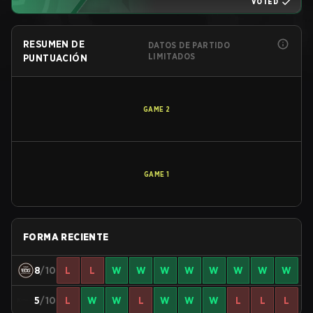
VOTED
RESUMEN DE
DATOS DE PARTIDO
LIMITADOS
PUNTUACIÓN
GAME
2
GAME
1
FORMA RECIENTE
8
/10
L
L
W
W
W
W
W
W
W
W
5
/10
L
W
W
L
W
W
W
L
L
L