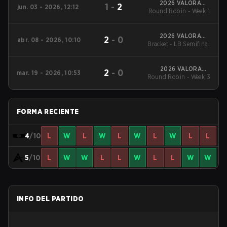
2026 VALORANT
1
-
2
jun. 03 - 2026, 12:12
Round Robin - Week 1
Challengers Korea:
Split 2
2026 VALORANT
2
-
0
abr. 08 - 2026, 10:10
Bracket - LB Semifinal
Challengers Korea:
Split 1
2026 VALORANT
2
-
0
mar. 19 - 2026, 10:53
Round Robin - Week 3
Challengers Korea:
Split 1
FORMA RECIENTE
4
/10
L
W
L
W
L
W
L
W
L
L
5
/10
L
W
W
L
L
W
L
L
W
W
INFO DEL PARTIDO