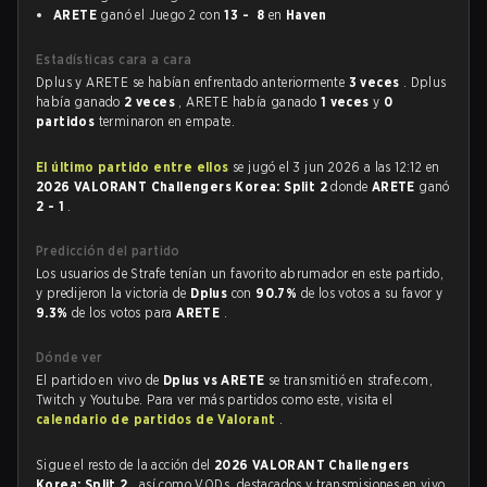
ARETE
ganó el Juego 2 con
13 - 8
en
Haven
Estadísticas cara a cara
Dplus y ARETE se habían enfrentado anteriormente
3 veces
. Dplus
había ganado
2 veces
, ARETE había ganado
1 veces
y
0
partidos
terminaron en empate.
El último partido entre ellos
se jugó el 3 jun 2026 a las 12:12 en
2026 VALORANT Challengers Korea: Split 2
donde
ARETE
ganó
2 - 1
.
Predicción del partido
Los usuarios de Strafe tenían un favorito abrumador en este partido,
y predijeron la victoria de
Dplus
con
90.7%
de los votos a su favor y
9.3%
de los votos para
ARETE
.
Dónde ver
El partido en vivo de
Dplus vs ARETE
se transmitió en strafe.com,
Twitch y Youtube. Para ver más partidos como este, visita el
calendario de partidos de Valorant
.
Sigue el resto de la acción del
2026 VALORANT Challengers
Korea: Split 2
, así como VODs, destacados y transmisiones en vivo,