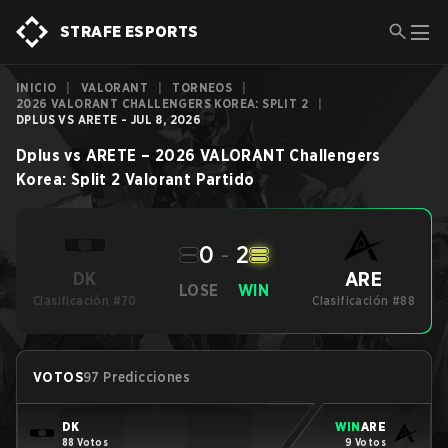
STRAFE ESPORTS
INICIO
|
VALORANT
|
TORNEOS
|
2026 VALORANT CHALLENGERS KOREA: SPLIT 2
|
DPLUS VS ARETE - JUL 8, 2026
Dplus
vs
ARETE
–
2026 VALORANT Challengers
Korea: Split 2
Valorant
Partido
0
-
2
ARE
DK
LOSE
WIN
Clasificación #70
Clasificación #88
VOTOS
97 Predicciones
DK
WIN
ARE
88 Votos
9 Votos