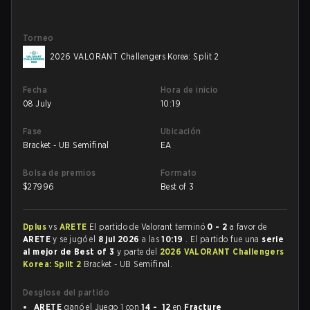
Torneo
2026 VALORANT Challengers Korea: Split 2
Fecha
Hora de inicio
08 July
10:19
Fase
Ubicación
Bracket - UB Semifinal
EA
Bolsa de premios
Formato
$
27996
Best of 3
Dplus
vs
ARETE
El partido de Valorant terminó
0 - 2
a favor de
ARETE
y se jugó el
8 jul 2026
a las
10:19
. El partido fue una
serie
al mejor de Best of 3
y parte del
2026 VALORANT Challengers
Korea: Split 2
Bracket - UB Semifinal.
Desglose del partido
ARETE
ganó el Juego 1 con
14 - 12
en
Fracture