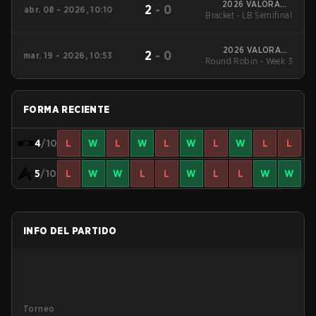
2026 VALORANT
2
-
0
abr. 08 - 2026, 10:10
Bracket - LB Semifinal
Challengers Korea:
Split 1
2026 VALORANT
2
-
0
mar. 19 - 2026, 10:53
Round Robin - Week 3
Challengers Korea:
Split 1
FORMA RECIENTE
4
/10
L
W
L
W
L
W
L
W
L
L
5
/10
L
W
W
L
L
W
L
L
W
W
INFO DEL PARTIDO
Torneo