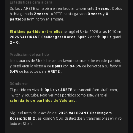
Estadísticas cara a cara
Dplus y ARETE se habían enfrentado anteriormente
2 veces
. Dplus
había ganado
2 veces
, ARETE había ganado
0 veces
y
0
partidos
terminaron en empate.
El último partido entre ellos
se jugó el 8 abr 2026 a las 10:10 en
2026 VALORANT Challengers Korea: Split 2
donde
Dplus
ganó
2 - 0
.
Predicción del partido
Los usuarios de Strafe tenían un favorito abrumador en este partido,
y predijeron la victoria de
Dplus
con
94.6%
de los votos a su favor y
5.4%
de los votos para
ARETE
.
Dónde ver
El partido en vivo de
Dplus vs ARETE
se transmitió en strafe.com,
Twitch y Youtube. Para ver más partidos como este, visita el
calendario de partidos de Valorant
.
Sigue el resto de la acción del
2026 VALORANT Challengers
Korea: Split 2
, así como VODs, destacados y transmisiones en vivo,
todo en Strafe.