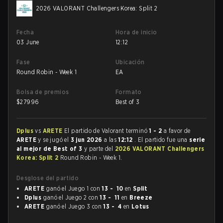
2026 VALORANT Challengers Korea: Split 2
Fecha
Hora de inicio
03 June
12:12
Fase
Ubicación
Round Robin - Week 1
EA
Bolsa de premios
Formato
$
27996
Best of 3
Dplus
vs
ARETE
El partido de Valorant terminó
1 - 2
a favor de
ARETE
y se jugó el
3 jun 2026
a las
12:12
. El partido fue una
serie
al mejor de Best of 3
y parte del
2026 VALORANT Challengers
Korea: Split 2
Round Robin - Week 1.
Desglose del partido
ARETE
ganó el Juego 1 con
13 - 10
en
Split
Dplus
ganó el Juego 2 con
13 - 11
en
Breeze
ARETE
ganó el Juego 3 con
13 - 4
en
Lotus