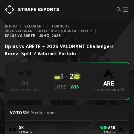
STRAFE ESPORTS
INICIO
|
VALORANT
|
TORNEOS
|
2026 VALORANT CHALLENGERS KOREA: SPLIT 2
|
DPLUS VS ARETE - JUN 3, 2026
Dplus
vs
ARETE
–
2026 VALORANT Challengers
Korea: Split 2
Valorant
Partido
1
-
2
ARE
DK
LOSE
WIN
Clasificación #70
Clasificación #85
VOTOS
56 Predicciones
DK
WIN
ARE
53 Votos
3 Votos