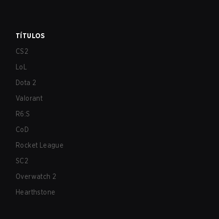
TÍTULOS
CS2
LoL
Dota 2
Valorant
R6:S
CoD
Rocket League
SC2
Overwatch 2
Hearthstone