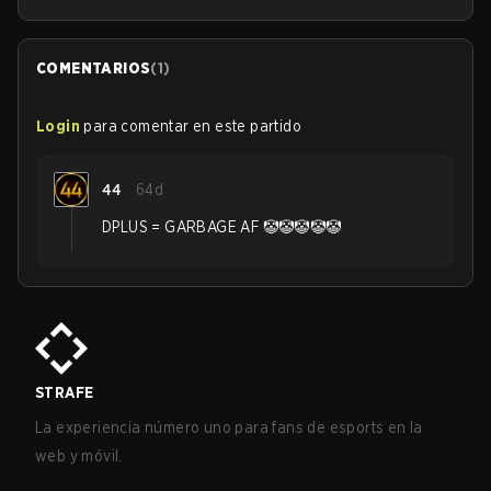
COMENTARIOS
(
1
)
Login
para comentar en este partido
44
64d
DPLUS = GARBAGE AF 🤡🤡🤡🤡🤡
STRAFE
La experiencia número uno para fans de esports en la
web y móvil.