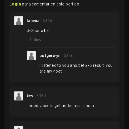
Login
para comentar en este partido
lamma
536d
3-2hanwha
2
likes
botgerwyn
536d
i listened to you and bet 2-3 result. you
are my goat
kev
536d
I need viper to get under assist man