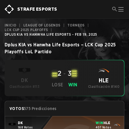
STRAFE ESPORTS
INICIO
|
LEAGUE OF LEGENDS
|
TORNEOS
|
LCK CUP 2025 PLAYOFFS
|
DPLUS KIA VS HANWHA LIFE ESPORTS - FEB 19, 2025
Dplus KIA
vs
Hanwha Life Esports
–
LCK Cup 2025
Playoffs
LoL
Partido
2
-
3
HLE
DK
LOSE
WIN
Clasificación #113
Clasificación #140
VOTOS
575 Predicciones
DK
WIN
HLE
168 Votos
407 Votos