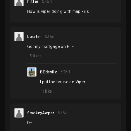
hitter
536d
How is viper doing with map kills
Lucifer
536d
Got my mortgage on HLE
3
likes
BEdevilz
536d
I put the house on Viper
1
like
SmokeyAwper
536d
D+