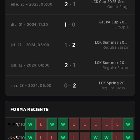
LCK Cup 2025 Group
2
-
1
ene. 25 - 2025, 06:00
Group Stage
Stage
KeSPA Cup 2024
1
-
0
dic. 01 - 2024, 11:30
Group B
Group B
LCK Summer 2024
1
-
2
jul. 27 - 2024, 06:00
Regular Season
Regular Season
LCK Summer 2024
2
-
1
jun. 12 - 2024, 08:00
Regular Season
Regular Season
LCK Spring 2024
0
-
2
mar. 23 - 2024, 06:00
Regular Season
Regular Season -
Regular Season
FORMA RECIENTE
4
/10
W
L
W
W
L
L
L
L
L
W
5
/10
W
L
L
W
L
L
W
W
L
W