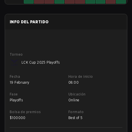
INFO DEL PARTIDO
Torneo
LCK Cup 2025 Playoffs
Fecha
Hora de inicio
19 February
08:00
Fase
Ubicación
Playoffs
Online
Bolsa de premios
Formato
$
100000
Best of 5