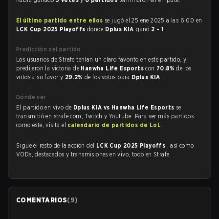
El último partido entre ellos
se jugó el 25 ene 2025 a las 6:00 en
LCK Cup 2025 Playoffs
donde
Dplus KIA
ganó
2 - 1
.
Predicción del partido
Los usuarios de Strafe tenían un claro favorito en este partido, y
predijeron la victoria de
Hanwha Life Esports
con
70.8%
de los
votos a su favor y
29.2%
de los votos para
Dplus KIA
.
Dónde ver
El partido en vivo de
Dplus KIA vs Hanwha Life Esports
se
transmitió en strafe.com, Twitch y Youtube. Para ver más partidos
como este, visita el
calendario de partidos de LoL
.
Sigue el resto de la acción del
LCK Cup 2025 Playoffs
, así como
VODs, destacados y transmisiones en vivo, todo en Strafe.
COMENTARIOS
(
9
)