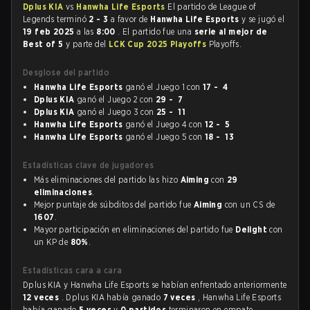
Dplus KIA
vs
Hanwha Life Esports
El partido de League of
Legends terminó
2 - 3
a favor de
Hanwha Life Esports
y se jugó el
19 feb 2025
a las
8:00
. El partido fue una
serie al mejor de
Best of 5
y parte del
LCK Cup 2025 Playoffs
Playoffs.
Desglose del partido
Hanwha Life Esports
ganó el Juego 1 con
17 - 4
Dplus KIA
ganó el Juego 2 con
29 - 7
Dplus KIA
ganó el Juego 3 con
25 - 11
Hanwha Life Esports
ganó el Juego 4 con
12 - 5
Hanwha Life Esports
ganó el Juego 5 con
18 - 13
Estadísticas clave de jugadores
Más eliminaciones del partido las hizo
Aiming
con
29
eliminaciones
.
Mejor puntaje de súbditos del partido fue
Aiming
con un CS de
1607
.
Mayor participación en eliminaciones del partido fue
Delight
con
un KP de
80%
.
Estadísticas cara a cara
Dplus KIA y Hanwha Life Esports se habían enfrentado anteriormente
12 veces
. Dplus KIA había ganado
7 veces
, Hanwha Life Esports
había ganado
5 veces
y
0 partidos
terminaron en empate.