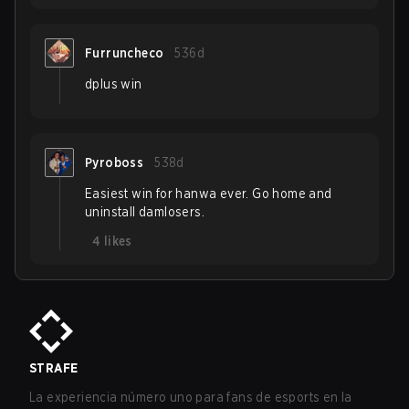
Furruncheco
536d
dplus win
Pyroboss
538d
Easiest win for hanwa ever. Go home and
uninstall damlosers.
4
likes
STRAFE
La experiencia número uno para fans de esports en la