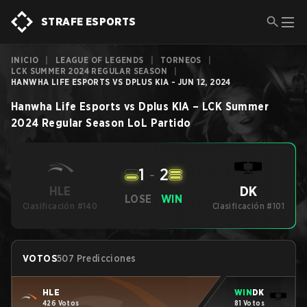
STRAFE ESPORTS
INICIO
|
LEAGUE OF LEGENDS
|
TORNEOS
|
LCK SUMMER 2024 REGULAR SEASON
|
HANWHA LIFE ESPORTS VS DPLUS KIA - JUN 12, 2024
Hanwha Life Esports
vs
Dplus KIA
–
LCK Summer
2024 Regular Season
LoL
Partido
1
-
2
DK
HLE
LOSE
WIN
Clasificación #140
Clasificación #101
VOTOS
507 Predicciones
HLE
WIN
DK
426 Votos
81 Votos