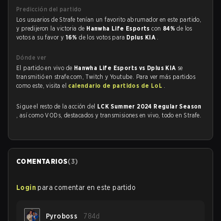
Predicción del partido
Los usuarios de Strafe tenían un favorito abrumador en este partido,
y predijeron la victoria de
Hanwha Life Esports
con
84%
de los
votos a su favor y
16%
de los votos para
Dplus KIA
.
Dónde ver
El partido en vivo de
Hanwha Life Esports vs Dplus KIA
se
transmitió en strafe.com, Twitch y Youtube. Para ver más partidos
como este, visita el
calendario de partidos de LoL
.
Sigue el resto de la acción del
LCK Summer 2024 Regular Season
, así como VODs, destacados y transmisiones en vivo, todo en Strafe.
COMENTARIOS
(
3
)
Login
para comentar en este partido
Pyroboss
784d