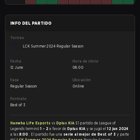
INFO DEL PARTIDO
Torneo
LCK Summer 2024 Regular Season
Fecha
Hora de inicio
12 June
08:00
Fase
Ubicación
Regular Season
Online
Formato
Best of 3
Hanwha Life Esports
vs
Dplus KIA
El partido de League of
Legends terminó
1 - 2
a favor de
Dplus KIA
y se jugó el
12 jun 2024
a las
8:00
. El partido fue una
serie al mejor de Best of 3
y parte
del
LCK Summer 2024 Regular Season
Regular Season.