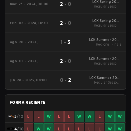
LCK Spring 2024
2
-
0
mar. 23 - 2024, 06:00
Regular Season
Regular Season -
Regular Season
LCK Spring 2024
2
-
0
feb. 02 - 2024, 10:30
Regular Season
Regular Season -
Regular Season
LCK Summer 2023
1
-
3
ago. 26 - 2023,
Regional Finals
Regional Finals
06:00
LCK Summer 2023
2
-
0
ago. 05 - 2023,
Regular Season
Regular Season -
06:00
Regular Season
LCK Summer 2023
0
-
2
jun. 28 - 2023, 08:00
Regular Season
Regular Season -
Regular Season
FORMA RECIENTE
5
/10
L
L
W
L
L
W
W
L
W
W
4
/10
L
W
W
L
L
L
L
L
W
W