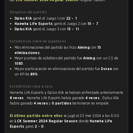
Desglose del partido
Dplus KIA
ganó el Juego 1 con
22 - 1
Hanwha Life Esports
ganó el Juego 2 con
15 - 7
Dplus KIA
ganó el Juego 3 con
15 - 11
Estadísticas clave de jugadores
Más eliminaciones del partido las hizo
Aiming
con
15
eliminaciones
.
Mejor puntaje de súbditos del partido fue
Aiming
con un CS de
1083
.
Mayor participación en eliminaciones del partido fue
Doran
con
un KP de
89%
.
Estadísticas cara a cara
Hanwha Life Esports y Dplus KIA se habían enfrentado anteriormente
8 veces
. Hanwha Life Esports había ganado
4 veces
, Dplus KIA
había ganado
4 veces
y
0 partidos
terminaron en empate.
El último partido entre ellos
se jugó el 23 mar 2024 a las 6:00
en
LCK Summer 2024 Regular Season
donde
Hanwha Life
Esports
ganó
2 - 0
.