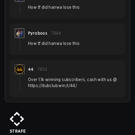
How tf did hanwa lose this
Pyroboss
784d
How tf did hanwa lose this
44
785d
Over 1.1k winning subscribers, cash with us @
https://dubclub.win/r/44/
STRAFE