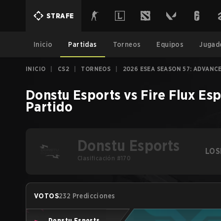
STRAFE
Inicio
Partidas
Torneos
Equipos
Jugad
INICIO
|
CS2
|
TORNEOS
|
2026 ESEA SEASON 57: ADVANCE
Donstu Esports
vs
Fire Flux Es
Partido
Donstu Esports
LOS
Clasificación #170
VOTOS
232 Predicciones
Donstu Esports