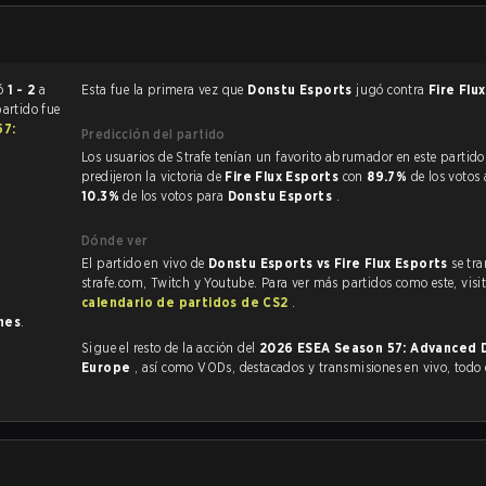
minó
1 - 2
a
Esta fue la primera vez que
Donstu Esports
jugó contra
Fire Flu
partido fue
57:
Predicción del partido
Los usuarios de Strafe tenían un favorito abrumador en este partido, y
predijeron la victoria de
Fire Flux Esports
con
89.7%
de los votos 
10.3%
de los votos para
Donstu Esports
.
Dónde ver
El partido en vivo de
Donstu Esports vs Fire Flux Esports
se tr
strafe.com, Twitch y Youtube. Para ver más partidos como este, visit
calendario de partidos de CS2
.
nes
.
Sigue el resto de la acción del
2026 ESEA Season 57: Advanced Di
Europe
, así como VODs, destacados y transmisiones en vivo, todo