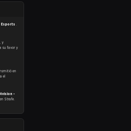
x Esports
.
a su favor y
ansmitió en
a el
vision -
 en Strafe.