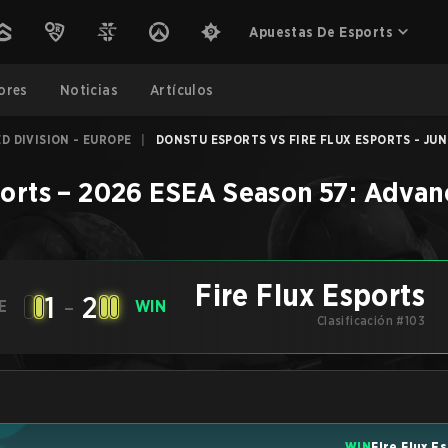
Apuestas De Esports
ores
Noticias
Artículos
D DIVISION - EUROPE
|
DONSTU ESPORTS VS FIRE FLUX ESPORTS - JUN 
ports
–
2026 ESEA Season 57: Advanc
Fire Flux Esports
1
-
2
E
WIN
Clasificación #103
WIN
Fire Flux E