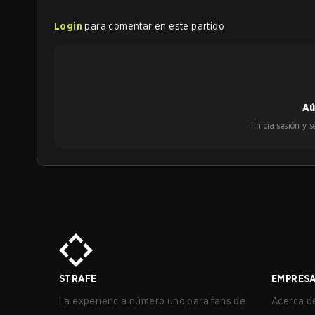
Login
para comentar en este partido
Aú
¡Inicia sesión y
STRAFE
EMPRES
La experiencia número uno para fans de
Acerca de