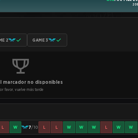
20
ME 2
GAME 3
l marcador no disponibles
or favor, vuelve más tarde
L
W
7
/10
L
L
W
W
W
L
W
W