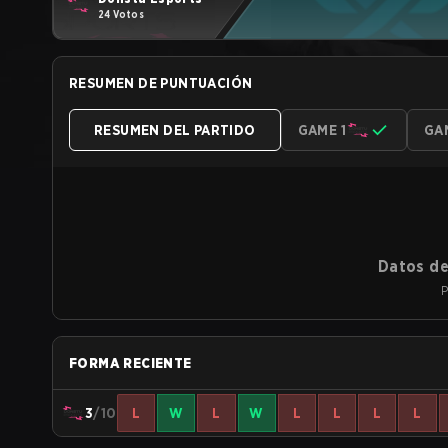
24 Votos
RESUMEN DE PUNTUACIÓN
RESUMEN DEL PARTIDO
GAME 1
GA
Datos de
P
FORMA RECIENTE
3
/10
L
W
L
W
L
L
L
L