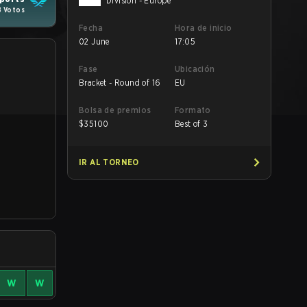
Division - Europe
8 Votos
Fecha
Hora de inicio
02 June
17:05
Fase
Ubicación
Bracket - Round of 16
EU
Bolsa de premios
Formato
$
35100
Best of 3
IR AL TORNEO
W
W