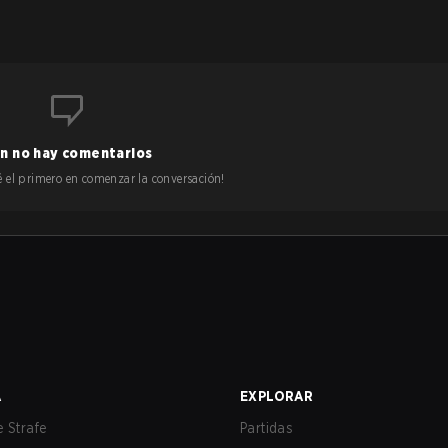
n no hay comentarios
 sé el primero en comenzar la conversación!
A
EXPLORAR
 Strafe
Partidas