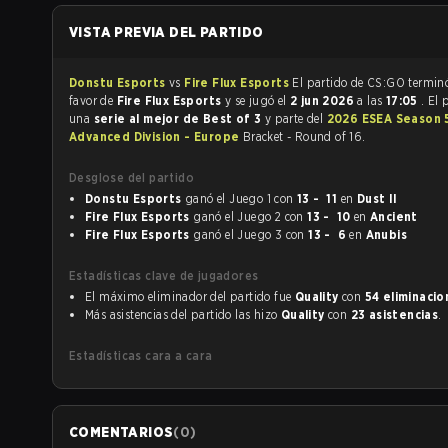
VISTA PREVIA DEL PARTIDO
Donstu Esports
vs
Fire Flux Esports
El partido de CS:GO ter
favor de
Fire Flux Esports
y se jugó el
2 jun 2026
a las
17:05
. El 
una
serie al mejor de Best of 3
y parte del
2026 ESEA Season 
Advanced Division - Europe
Bracket - Round of 16.
Desglose del partido
Donstu Esports
ganó el Juego 1 con
13 - 11
en
Dust II
Fire Flux Esports
ganó el Juego 2 con
13 - 10
en
Ancient
Fire Flux Esports
ganó el Juego 3 con
13 - 6
en
Anubis
Estadísticas clave de jugadores
El máximo eliminador del partido fue
Quality
con
54 eliminacio
Más asistencias del partido las hizo
Quality
con
23 asistencias
.
Estadísticas cara a cara
COMENTARIOS
(
0
)