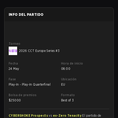
INFO DEL PARTIDO
Torneo
2026 CCT Europe Series #3
Fecha
Hora de inicio
24 May
08:00
Fase
Ubicación
Play-In - Play-In Quarterfinal
EU
Bolsa de premios
Formato
$
25000
Best of 3
CYBERSHOKE Prospects
vs
ex-Zero Tenacity
El partido de