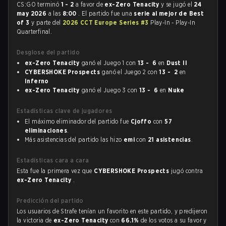
CS:GO terminó
1 - 2
a favor de
ex-Zero Tenacity
y se jugó el
24
may 2026
a las
8:00
. El partido fue una
serie al mejor de Best
of 3
y parte del
2026 CCT Europe Series #3
Play-In - Play-In
Quarterfinal.
Desglose del partido
ex-Zero Tenacity
ganó el Juego 1 con
13 - 6
en
Dust II
CYBERSHOKE Prospects
ganó el Juego 2 con
13 - 2
en
Inferno
ex-Zero Tenacity
ganó el Juego 3 con
13 - 6
en
Nuke
Estadísticas clave de jugadores
El máximo eliminador del partido fue
Cjoffo
con
57
eliminaciones
.
Más asistencias del partido las hizo
emi
con
21 asistencias
.
Estadísticas cara a cara
Esta fue la primera vez que
CYBERSHOKE Prospects
jugó contra
ex-Zero Tenacity
.
Predicción del partido
Los usuarios de Strafe tenían un favorito en este partido, y predijeron
la victoria de
ex-Zero Tenacity
con
66.1%
de los votos a su favor y