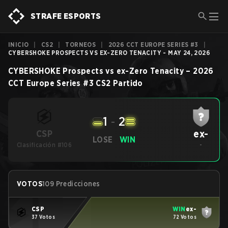
STRAFE ESPORTS
INICIO
|
CS2
|
TORNEOS
|
2026 CCT EUROPE SERIES #3
|
CYBERSHOKE PROSPECTS VS EX-ZERO TENACITY - MAY 24, 2026
CYBERSHOKE Prospects
vs
ex-Zero Tenacity
–
2026
CCT Europe Series #3
CS2
Partido
1
-
2
ex-
CSP
LOSE
WIN
Clasificación #106
-
VOTOS
109 Predicciones
CSP
WIN
ex-
37 Votos
72 Votos