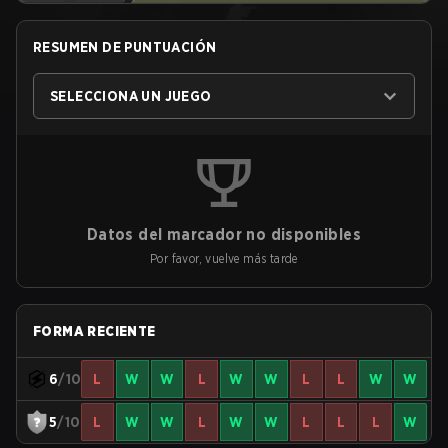
RESUMEN DE PUNTUACIÓN
SELECCIONA UN JUEGO
Datos del marcador no disponibles
Por favor, vuelve más tarde
FORMA RECIENTE
6
/10
L
W
W
L
W
W
L
L
W
W
5
/10
L
W
W
L
W
W
L
L
L
W