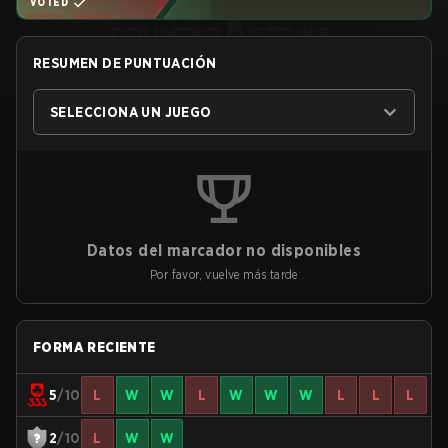
VOTED
RESUMEN DE PUNTUACIÓN
SELECCIONA UN JUEGO
Datos del marcador no disponibles
Por favor, vuelve más tarde
FORMA RECIENTE
5
/10
L
W
W
L
W
W
W
L
L
L
2
/10
L
W
W