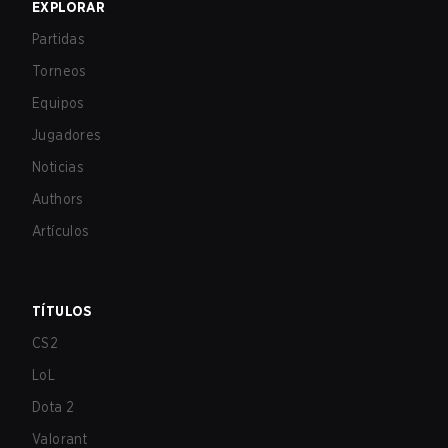
EXPLORAR
Partidas
Torneos
Equipos
Jugadores
Noticias
Authors
Artículos
TÍTULOS
CS2
LoL
Dota 2
Valorant