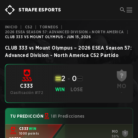
STRAFE ESPORTS
INICIO
|
CS2
|
TORNEOS
|
2026 ESEA SEASON 57: ADVANCED DIVISION - NORTH AMERICA
|
CLUB 333 VS MOUNT OLYMPUS - JUN 15, 2026
CLUB 333
vs
Mount Olympus
–
2026 ESEA Season 57:
Advanced Division - North America
CS2
Partido
2
-
0
MO
C333
WIN
LOSE
Clasificación #172
-
TU PREDICCIÓN
181 Predicciones
C333
WIN
MO
1000 points
59%