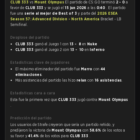
CLUB 333
vs
Mount Olympus
El partido de CS:GO terminó
2 - 0
a
favor de
CLUB 333
y se jugó el
15 jun 2026
a las
0:40
. El partido
fue una
serie al mejor de Best of 3
y parte del
2026 ESEA
Season 57: Advanced Division - North America
Bracket - LB
Semifinal.
Desglose del partido
CLUB 333
ganó el Juego 1 con
13 - 8
en
Nuke
CLUB 333
ganó el Juego 2 con
13 - 10
en
Inferno
Estadísticas clave de jugadores
El máximo eliminador del partido fue
Marro
con
44
eliminaciones
.
Más asistencias del partido las hizo
relan
con
16 asistencias
.
Estadísticas cara a cara
Esta fue la primera vez que
CLUB 333
jugó contra
Mount Olympus
.
Predicción del partido
Los usuarios de Strafe creyeron que sería un partido reñido, y
predijeron la victoria de
Mount Olympus
con
58.6%
de los votos a
su favor y
41.4%
de los votos para
CLUB 333
.