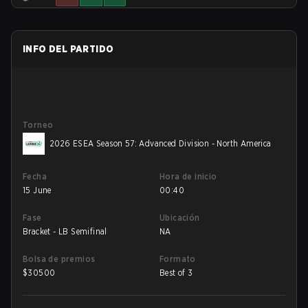
INFO DEL PARTIDO
Torneo
2026 ESEA Season 57: Advanced Division - North America
Fecha
Hora de inicio
15 June
00:40
Fase
Ubicación
Bracket - LB Semifinal
NA
Bolsa de premios
Formato
$
30500
Best of 3