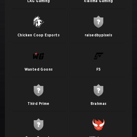
LAG Gaming
Xiaoma Gaming
Chicken Coop Esports
raisedbypixels
Wanted Goons
F5
Third Prime
Brahmas