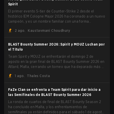
burlándose del head coach de Vitality Rémy "XTQZZZ"
Spirit
Quoniam en el proceso.
El primer evento S-tier de Counter-Strike 2 desde el
histórico IEM Cologne Major 2026 ha coronado a un nuevo
campeón, y es un nombre familiar con una forma
desconocida. MOUZ, recién salido de movimientos en el
2 ago.
Kaustavmani Choudhury
roster y cambios de roles, arrolló a Team Spirit en una
serie dominante 3-1 para levantar el trofeo BLAST Bounty
Summer 2026.
BLAST Bounty Summer 2026: Spirit y MOUZ Luchan por
el Título
Team Spirit y MOUZ se enfrentarán el domingo 2 de
agosto en la gran final de BLAST Bounty Summer 2026 en
Attard, Malta, cerrando un torneo que ha deparado más de
una sorpresa a lo largo del camino.
1 ago.
Thales Costa
FaZe Clan se enfrenta a Team Spirit para dar inicio a
las Semifinales de BLAST Bounty Summer 2026
La ronda de cuartos de final de BLAST Bounty Season 2
ha concluido en Malta, y los enfrentamientos de
semifinales ya están definidos para el sábado 1 de agosto.