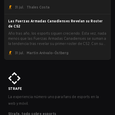
FaZe Clan, Team Spirit, Astralis y MOUZ son los cuatro
31 jul.
Thales Costa
sobrevivientes que aún luchan por el trofeo, mientras que
paiN Gaming se convirtió en el último equipo eliminado de
la llave.
Las Fuerzas Armadas Canadienses Revelan su Roster
de CS2
Año tras año, los esports siguen creciendo. Esta vez, nada
menos que las Fuerzas Armadas Canadienses se suman a
la tendencia tras revelar su primer roster de CS2. Con su
roster flameante revelado, Canadian Armed Forces se
31 jul.
Martin Arévalo-Östberg
unirá ahora a una competencia de CS para personal
militar destinada a expandir el alcance de los esports.
STRAFE
La experiencia número uno para fans de esports en la
web y móvil.
Strafe, todo sobre esports