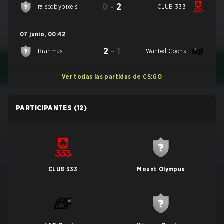
0
-
2
raisedbypixels
CLUB 333
07 junio
,
00:42
2
-
1
Brahmas
Wanted Goons
Ver todas las partidas de CS:GO
PARTICIPANTES
(12)
CLUB 333
Mount Olympus