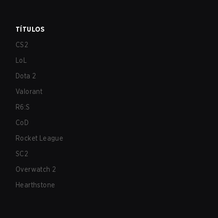
TÍTULOS
CS2
LoL
Dota 2
Valorant
R6:S
CoD
Rocket League
SC2
Overwatch 2
Hearthstone