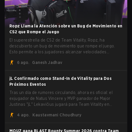
Ropz Llama la Atención sobre un Bug de Movimiento en
CS2 que Rompe el Juego
El superestrella de CS2 de Team Vitality, Ropz, ha
descubierto un bug de movimiento que rompe el juego.
Esto permite a los jugadores alcanzar velocidades
extremas explotando el sistema subtick.
6 ago.
Ganesh Jadhav
jL Confirmado como Stand-In de Vitality para Dos
Próximos Eventos
Tras un día de rumores circulando, ahora es oficial: el
exjugador de Natus Vincere y MVP ganador de Major
Justinas "jL" Lekavičius jugará para Team Vitality en
BLAST Open Porto y PGL Masters Bucharest. El riflero
4 ago.
Kaustavmani Choudhury
lituano dio la noticia él mismo en stream, bromeando:
"Finalmente no tengo que ocultar el hecho de que puedo
jugar con ZywOo, ropz, mezii, apEX, flameZ, MrBaldGuy",
MOUZ gana BLAST Bounty Summer 2026 contra Team