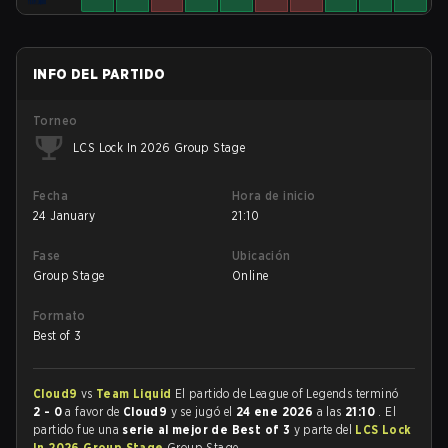
INFO DEL PARTIDO
Torneo
LCS Lock In 2026 Group Stage
Fecha
Hora de inicio
24 January
21:10
Fase
Ubicación
Group Stage
Online
Formato
Best of 3
Cloud9
vs
Team Liquid
El partido de League of Legends terminó
2 - 0
a favor de
Cloud9
y se jugó el
24 ene 2026
a las
21:10
. El
partido fue una
serie al mejor de Best of 3
y parte del
LCS Lock
In 2026 Group Stage
Group Stage.