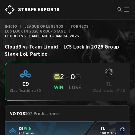
STRAFE ESPORTS
INICIO
|
LEAGUE OF LEGENDS
|
TORNEOS
|
LCS LOCK IN 2026 GROUP STAGE
|
CLOUD9 VS TEAM LIQUID - JAN 24, 2026
Cloud9
vs
Team Liquid
–
LCS Lock In 2026 Group
Stage
LoL
Partido
2
-
0
TL
C9
WIN
LOSE
Clasificación #70
Clasificación #128
VOTOS
302 Predicciones
C9
WIN
TL
202 Votos
100 Votos