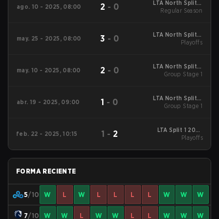
LTA North Split 3
2
-
0
ago. 10 - 2025, 08:00
2025 Regular Season
Regular Season
LTA North Split 2
3
-
0
may. 25 - 2025, 08:00
2025 Playoffs
Playoffs
LTA North Split 2
2
-
0
may. 10 - 2025, 08:00
2025 Group Stage 1
Group Stage 1
LTA North Split 2
1
-
0
abr. 19 - 2025, 09:00
2025 Group Stage 1
Group Stage 1
LTA Split 1 2025
1
-
2
feb. 22 - 2025, 10:15
Playoffs
Playoffs
FORMA RECIENTE
5
/10
W
L
W
L
L
L
L
W
W
W
7
/10
W
W
L
W
W
L
L
W
W
W