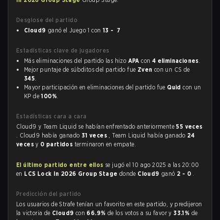
Desglose del partido
Cloud9
ganó el Juego 1 con
13 - 7
Estadísticas clave de jugadores
Más eliminaciones del partido las hizo
APA
con
4 eliminaciones
.
Mejor puntaje de súbditos del partido fue
Zven
con un CS de
345
.
Mayor participación en eliminaciones del partido fue
Quid
con un
KP de
100%
.
Estadísticas cara a cara
Cloud9 y Team Liquid se habían enfrentado anteriormente
55 veces
. Cloud9 había ganado
31 veces
, Team Liquid había ganado
24
veces
y
0 partidos
terminaron en empate.
El último partido entre ellos
se jugó el 10 ago 2025 a las 20:00
en
LCS Lock In 2026 Group Stage
donde
Cloud9
ganó
2 - 0
.
Predicción del partido
Los usuarios de Strafe tenían un favorito en este partido, y predijeron
la victoria de
Cloud9
con
66.9%
de los votos a su favor y
33.1%
de