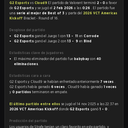
G2 Esports
vs
Cloud9
El partido de Valorant terminó
2 - 0
a favor
de
G2 Esports
y se jugó el
2 feb 2026
a las
0:26
. El partido fue
una
serie al mejor de Best of 3
y parte del
2026 VCT Americas
Kickoff
Bracket - Round of 16.
Desglose del partido
G2 Esports
ganó el Juego 1 con
13 - 11
en
Corrode
G2 Esports
ganó el Juego 2 con
13 - 9
en
Bind
Estadísticas clave de jugadores
El máximo eliminador del partido fue
babybay
con
40
eliminaciones
.
Estadísticas cara a cara
G2 Esports y Cloud9 se habían enfrentado anteriormente
7 veces
.
G2 Esports había ganado
6 veces
, Cloud9 había ganado
1 veces
y
0 partidos
terminaron en empate.
El último partido entre ellos
se jugó el 14 nov 2025 a las 22:37 en
2026 VCT Americas Kickoff
donde
G2 Esports
ganó
1 - 0
.
Predicción del partido
Los usuarios de Strafe tenían un claro favorito en este partido, y