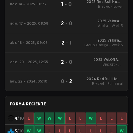
2025 Red Bull Home
1
-
0
nov. 14 - 2025, 10:37
Bracket - Lower
Ground
2025 Valorant
2
-
0
ago. 17 - 2025, 08:58
Champions Tour:
Alpha - Week 5
Americas Stage 2
2025 Valorant
2
-
1
abr. 18 - 2025, 09:07
Group Omega - Week 5
Champions Tour:
Americas Stage 1
2025 VALORANT
2
-
0
ene. 20 - 2025, 12:35
Champions Tour:
Bracket - UB
Americas KICK-OFF
Quarterfinal
2024 Red Bull Home
0
-
2
nov. 22 - 2024, 05:10
Bracket - Semifinal
Ground 5
FORMA RECIENTE
4
/10
L
W
W
W
L
L
W
L
L
L
3
/10
W
W
L
L
L
L
L
L
L
W