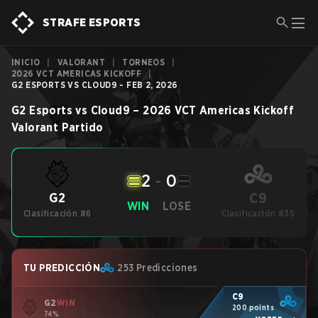
STRAFE ESPORTS
INICIO
|
VALORANT
|
TORNEOS
|
2026 VCT AMERICAS KICKOFF
|
G2 ESPORTS VS CLOUD9 - FEB 2, 2026
G2 Esports
vs
Cloud9
–
2026 VCT Americas Kickoff
Valorant
Partido
2
-
0
C9
G2
WIN
LOSE
Clasificación #6
Clasificación #35
TU PREDICCIÓN
253 Predicciones
C9
G2
WIN
200 points
74%