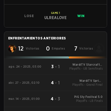
GAME
1
LOSE
WIN
ULREALOVE
ENFRENTAMIENTOS ANTERIORES
12
0
7
Victorias
Empates
Victorias
WardiTV Starcraft 2
3
-
1
ago. 24 - 2025, 03:00
Playoffs - UB Semifinals
2025
WardiTV Spring
4
-
1
abr. 27 - 2025, 02:10
Playoffs - Grand Final
Championship 2025
PiG Sty Festival 5.0
4
-
3
mar. 14 - 2025, 01:00
Playoffs - LB Finals