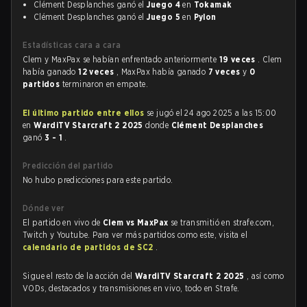
Clément Desplanches ganó el
Juego 4
en
Tokamak
Clément Desplanches ganó el
Juego 5
en
Pylon
Estadísticas cara a cara
Clem y MaxPax se habían enfrentado anteriormente
19 veces
. Clem
había ganado
12 veces
, MaxPax había ganado
7 veces
y
0
partidos
terminaron en empate.
El último partido entre ellos
se jugó el 24 ago 2025 a las 15:00
en
WardiTV Starcraft 2 2025
donde
Clément Desplanches
ganó
3 - 1
.
Predicción del partido
No hubo predicciones para este partido.
Dónde ver
El partido en vivo de
Clem vs MaxPax
se transmitió en strafe.com,
Twitch y Youtube. Para ver más partidos como este, visita el
calendario de partidos de SC2
.
Sigue el resto de la acción del
WardiTV Starcraft 2 2025
, así como
VODs, destacados y transmisiones en vivo, todo en Strafe.