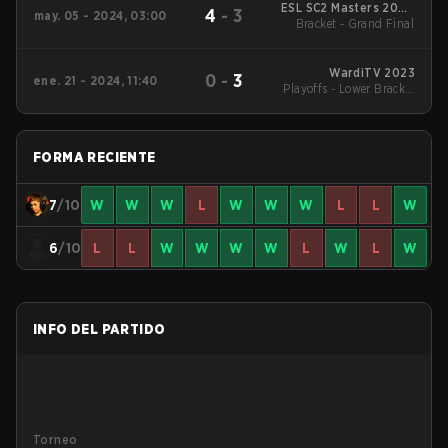
ESL SC2 Masters 2024
4
-
3
may. 05 - 2024, 03:00
Bracket - Grand Final
Spring: Europe
WardiTV 2023
0
-
3
ene. 21 - 2024, 11:40
Playoffs - Lower Bracket
Quarterfinals
FORMA RECIENTE
7
/10
W
W
W
L
W
W
W
L
L
W
6
/10
L
L
W
W
W
W
L
W
L
W
INFO DEL PARTIDO
Torneo