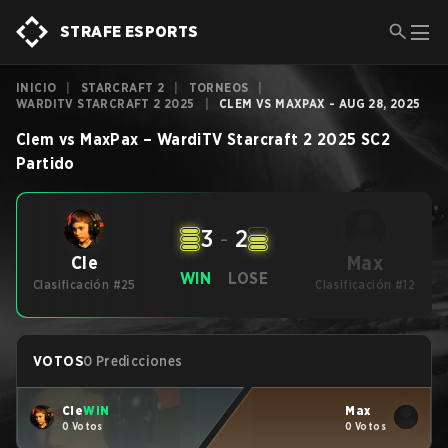
STRAFE ESPORTS
INICIO
|
STARCRAFT 2
|
TORNEOS
|
WARDITV STARCRAFT 2 2025
|
CLEM VS MAXPAX - AUG 28, 2025
Clem
vs
MaxPax
–
WardiTV Starcraft 2 2025
SC2
Partido
3
-
2
Max
Cle
WIN
LOSE
Clasificación #25
Clasificación #12
VOTOS
0 Predicciones
Cle
WIN
Max
0 Votos
0 Votos