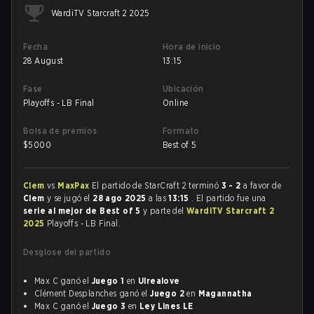
WardiTV Starcraft 2 2025
Fecha
Hora de inicio
28 August
13:15
Fase
Ubicación
Playoffs - LB Final
Online
Bolsa de premios
Formato
$
5000
Best of 5
Clem
vs
MaxPax
El partido de StarCraft 2 terminó
3 - 2
a favor de
Clem
y se jugó el
28 ago 2025
a las
13:15
. El partido fue una
serie al mejor de Best of 5
y parte del
WardiTV Starcraft 2
2025
Playoffs - LB Final.
Desglose del partido
Max C ganó el
Juego 1
en
Ulrealove
Clément Desplanches ganó el
Juego 2
en
Magannatha
Max C ganó el
Juego 3
en
Ley Lines LE