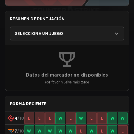
RESUMEN DE PUNTUACIÓN
SELECCIONA UN JUEGO
Datos del marcador no disponibles
Por favor, vuelve más tarde
FORMA RECIENTE
4
/10
L
L
L
W
L
W
L
L
W
W
7
/10
W
W
W
W
W
L
W
L
W
L