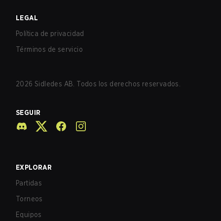
LEGAL
Política de privacidad
Términos de servicio
2026
Sidledes AB. Todos los derechos reservados.
SEGUIR
EXPLORAR
Partidas
Torneos
Equipos