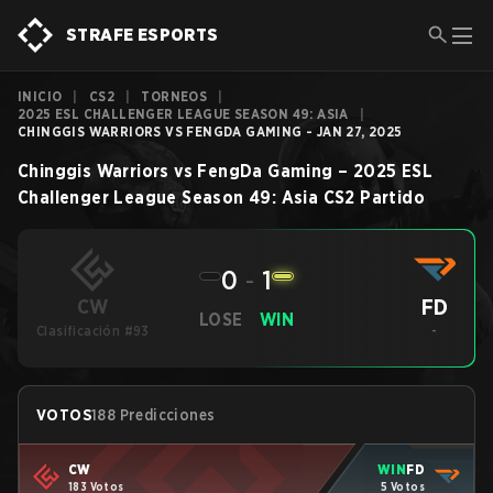
STRAFE ESPORTS
INICIO
|
CS2
|
TORNEOS
|
2025 ESL CHALLENGER LEAGUE SEASON 49: ASIA
|
CHINGGIS WARRIORS VS FENGDA GAMING - JAN 27, 2025
Chinggis Warriors
vs
FengDa Gaming
–
2025 ESL
Challenger League Season 49: Asia
CS2
Partido
0
-
1
FD
CW
LOSE
WIN
Clasificación #93
-
VOTOS
188 Predicciones
CW
WIN
FD
183 Votos
5 Votos