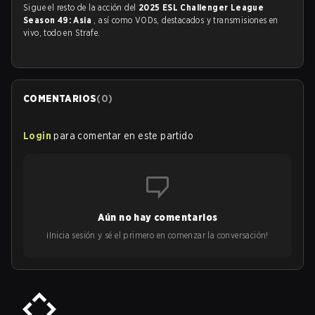
Sigue el resto de la acción del
2025 ESL Challenger League
Season 49: Asia
, así como VODs, destacados y transmisiones en
vivo, todo en Strafe.
COMENTARIOS
(
0
)
Login
para comentar en este partido
Aún no hay comentarios
¡Inicia sesión y sé el primero en comenzar la conversación!