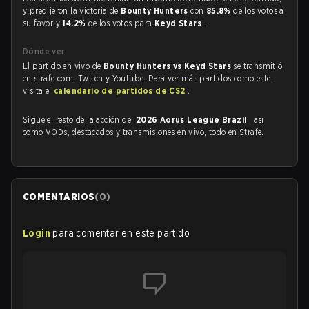
y predijeron la victoria de
Bounty Hunters
con
85.8%
de los votos a
su favor y
14.2%
de los votos para
Keyd Stars
.
Dónde ver
El partido en vivo de
Bounty Hunters vs Keyd Stars
se transmitió
en strafe.com, Twitch y Youtube. Para ver más partidos como este,
visita el
calendario de partidos de CS2
.
Sigue el resto de la acción del
2026 Aorus League Brazil
, así
como VODs, destacados y transmisiones en vivo, todo en Strafe.
COMENTARIOS
(
0
)
Login
para comentar en este partido