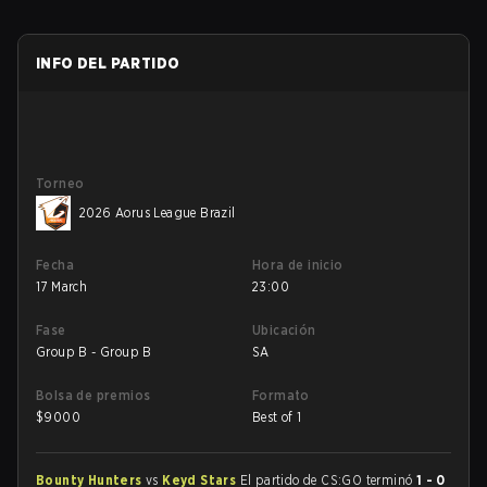
INFO DEL PARTIDO
Torneo
2026 Aorus League Brazil
Fecha
Hora de inicio
17 March
23:00
Fase
Ubicación
Group B - Group B
SA
Bolsa de premios
Formato
$
9000
Best of 1
Bounty Hunters
vs
Keyd Stars
El partido de CS:GO terminó
1 - 0