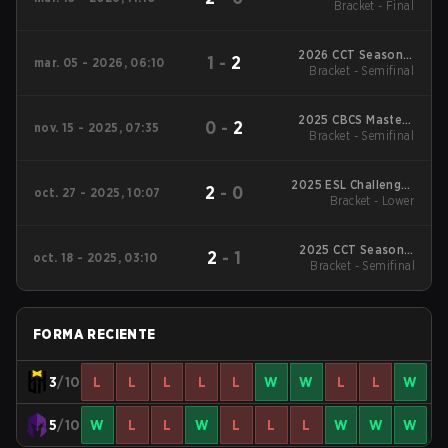
Bracket - Final
Season 1
2026 CCT Season 3
1
-
2
mar. 05 - 2026, 06:10
Bracket - Semifinal
South American
Series #9
2025 CBCS Masters
0
-
2
nov. 15 - 2025, 07:35
Bracket - Semifinal
Xeque Mate
2025 ESL Challenger
2
-
0
oct. 27 - 2025, 10:07
League Season 50:
Bracket - Lower
South America - Cup
#4
2025 CCT Season 3
2
-
1
oct. 18 - 2025, 03:10
Bracket - Semifinal
South American
Series #5
FORMA RECIENTE
3
/10
L
L
L
L
L
W
W
L
L
W
5
/10
W
L
L
W
L
L
L
W
W
W