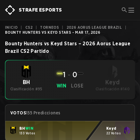
STRAFE ESPORTS
INICIO
|
CS2
|
TORNEOS
|
2026 AORUS LEAGUE BRAZIL
|
BOUNTY HUNTERS VS KEYD STARS - MAR 17, 2026
Bounty Hunters
vs
Keyd Stars
–
2026 Aorus League
Brazil
CS2
Partido
1
-
0
Keyd
BH
WIN
LOSE
Clasificación #95
Clasificación #140
VOTOS
155 Predicciones
BH
WIN
Keyd
133 Votos
22 Votos