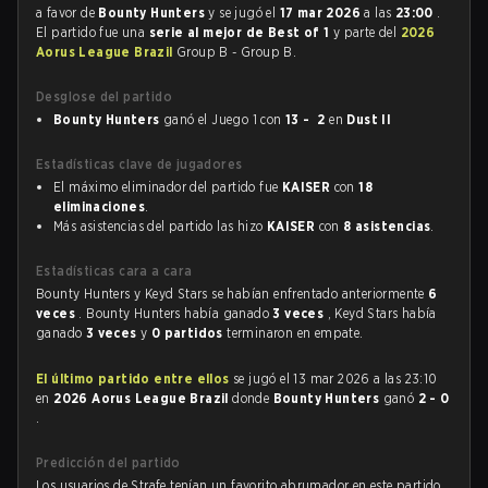
a favor de
Bounty Hunters
y se jugó el
17 mar 2026
a las
23:00
.
El partido fue una
serie al mejor de Best of 1
y parte del
2026
Aorus League Brazil
Group B - Group B.
Desglose del partido
Bounty Hunters
ganó el Juego 1 con
13 - 2
en
Dust II
Estadísticas clave de jugadores
El máximo eliminador del partido fue
KAISER
con
18
eliminaciones
.
Más asistencias del partido las hizo
KAISER
con
8 asistencias
.
Estadísticas cara a cara
Bounty Hunters y Keyd Stars se habían enfrentado anteriormente
6
veces
. Bounty Hunters había ganado
3 veces
, Keyd Stars había
ganado
3 veces
y
0 partidos
terminaron en empate.
El último partido entre ellos
se jugó el 13 mar 2026 a las 23:10
en
2026 Aorus League Brazil
donde
Bounty Hunters
ganó
2 - 0
.
Predicción del partido
Los usuarios de Strafe tenían un favorito abrumador en este partido,