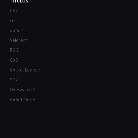
TÍTULOS
CS2
LoL
Dota 2
Valorant
R6:S
CoD
Rocket League
SC2
Overwatch 2
Hearthstone