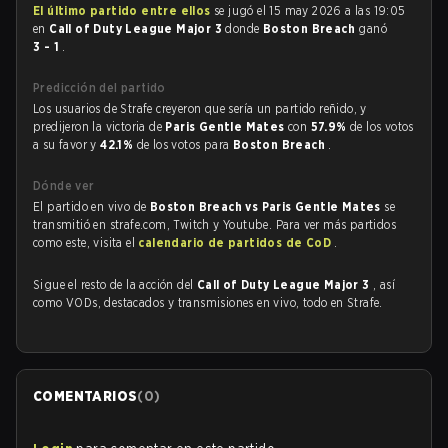
El último partido entre ellos
se jugó el 15 may 2026 a las 19:05
en
Call of Duty League Major 3
donde
Boston Breach
ganó
3 - 1
.
Predicción del partido
Los usuarios de Strafe creyeron que sería un partido reñido, y
predijeron la victoria de
Paris Gentle Mates
con
57.9%
de los votos
a su favor y
42.1%
de los votos para
Boston Breach
.
Dónde ver
El partido en vivo de
Boston Breach vs Paris Gentle Mates
se
transmitió en strafe.com, Twitch y Youtube. Para ver más partidos
como este, visita el
calendario de partidos de CoD
.
Sigue el resto de la acción del
Call of Duty League Major 3
, así
como VODs, destacados y transmisiones en vivo, todo en Strafe.
COMENTARIOS
(
0
)