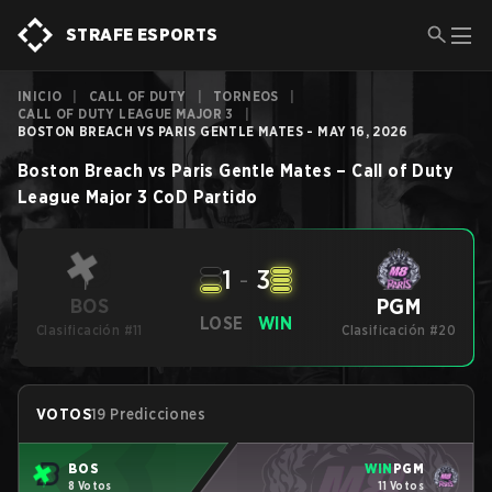
STRAFE ESPORTS
INICIO
|
CALL OF DUTY
|
TORNEOS
|
CALL OF DUTY LEAGUE MAJOR 3
|
BOSTON BREACH VS PARIS GENTLE MATES - MAY 16, 2026
Boston Breach
vs
Paris Gentle Mates
–
Call of Duty
League Major 3
CoD
Partido
1
-
3
PGM
BOS
LOSE
WIN
Clasificación #11
Clasificación #20
VOTOS
19 Predicciones
BOS
WIN
PGM
8 Votos
11 Votos