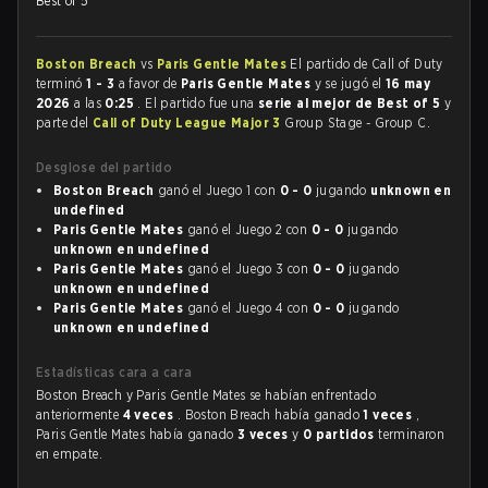
Best of 5
Boston Breach
vs
Paris Gentle Mates
El partido de Call of Duty
terminó
1 - 3
a favor de
Paris Gentle Mates
y se jugó el
16 may
2026
a las
0:25
. El partido fue una
serie al mejor de Best of 5
y
parte del
Call of Duty League Major 3
Group Stage - Group C.
Desglose del partido
Boston Breach
ganó el Juego 1 con
0 - 0
jugando
unknown en
undefined
Paris Gentle Mates
ganó el Juego 2 con
0 - 0
jugando
unknown en undefined
Paris Gentle Mates
ganó el Juego 3 con
0 - 0
jugando
unknown en undefined
Paris Gentle Mates
ganó el Juego 4 con
0 - 0
jugando
unknown en undefined
Estadísticas cara a cara
Boston Breach y Paris Gentle Mates se habían enfrentado
anteriormente
4 veces
. Boston Breach había ganado
1 veces
,
Paris Gentle Mates había ganado
3 veces
y
0 partidos
terminaron
en empate.