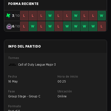
FORMA RECIENTE
3
/10
L
L
L
W
L
L
W
L
L
W
6
/10
L
W
L
W
L
W
W
W
W
L
INFO DEL PARTIDO
Torneo
Call of Duty League Major 3
Fecha
Hora de inicio
16 May
00:25
Fase
Ubicación
Group Stage - Group C
Online
Formato