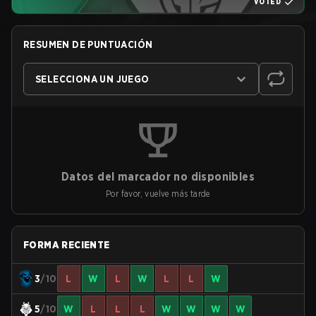
VOTED
RESUMEN DE PUNTUACIÓN
SELECCIONA UN JUEGO
Datos del marcador no disponibles
Por favor, vuelve más tarde
FORMA RECIENTE
3
/10
L
W
L
W
L
L
W
5
/10
W
L
L
L
W
W
W
W