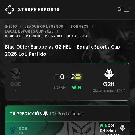
STRAFE ESPORTS
INICIO
|
LEAGUE OF LEGENDS
|
TORNEOS
|
EQUAL ESPORTS CUP 2026
|
BLUE OTTER EUROPE VS G2 HEL - JUL 8, 2026
Blue Otter Europe
vs
G2 HEL
–
Equal eSports Cup
2026
LoL
Partido
0
-
2
G2H
BOE
LOSE
WIN
-
Clasificación #137
TU PREDICCIÓN
105 Predicciones
WIN
G2H
BOE
134 points
6%