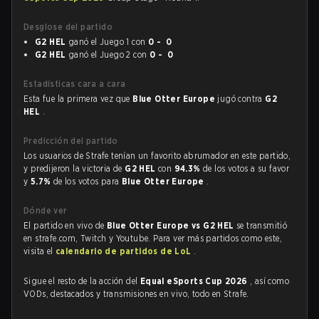
Desglose del partido
G2 HEL
ganó el Juego 1 con
0 - 0
G2 HEL
ganó el Juego 2 con
0 - 0
Estadísticas cara a cara
Esta fue la primera vez que
Blue Otter Europe
jugó contra
G2
HEL
.
Predicción del partido
Los usuarios de Strafe tenían un favorito abrumador en este partido,
y predijeron la victoria de
G2 HEL
con
94.3%
de los votos a su favor
y
5.7%
de los votos para
Blue Otter Europe
.
Dónde ver
El partido en vivo de
Blue Otter Europe vs G2 HEL
se transmitió
en strafe.com, Twitch y Youtube. Para ver más partidos como este,
visita el
calendario de partidos de LoL
.
Sigue el resto de la acción del
Equal eSports Cup 2026
, así como
VODs, destacados y transmisiones en vivo, todo en Strafe.