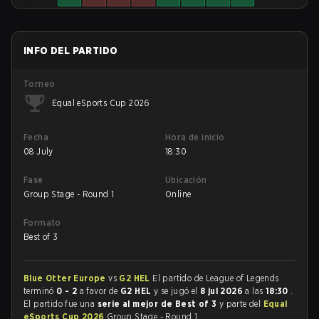
INFO DEL PARTIDO
Torneo
Equal eSports Cup 2026
Fecha
Hora de inicio
08 July
18:30
Fase
Ubicación
Group Stage - Round 1
Online
Formato
Best of 3
Blue Otter Europe
vs
G2 HEL
El partido de League of Legends
terminó
0 - 2
a favor de
G2 HEL
y se jugó el
8 jul 2026
a las
18:30
.
El partido fue una
serie al mejor de Best of 3
y parte del
Equal
eSports Cup 2026
Group Stage - Round 1.