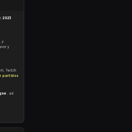
en
2023
avor y
com, Twitch
e partidos
ogne
, así