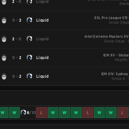
2
-
0
Liquid
Brack
ESL Pro League S15
0
-
2
Liquid
Group Stage 
Intel Extreme Masters XV
2
-
0
Liquid
Group Stage - 
IEM XV - Globa
0
-
2
Liquid
Playoffs 
IEM XIV: Sydney
0
-
2
Liquid
Group A -
W
W
6
/10
L
W
W
W
L
W
W
L