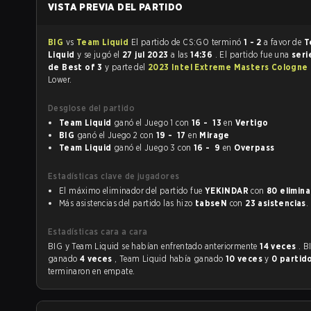
VISTA PREVIA DEL PARTIDO
BIG
vs
Team Liquid
El partido de CS:GO terminó
1 - 2
a favor de
T
Liquid
y se jugó el
27 jul 2023
a las
14:36
. El partido fue una
seri
de Best of 3
y parte del
2023 Intel Extreme Masters Cologne
Lower.
Desglose del partido
Team Liquid
ganó el Juego 1 con
16 - 13
en
Vertigo
BIG
ganó el Juego 2 con
19 - 17
en
Mirage
Team Liquid
ganó el Juego 3 con
16 - 9
en
Overpass
Estadísticas clave de jugadores
El máximo eliminador del partido fue
YEKINDAR
con
80 elimin
Más asistencias del partido las hizo
tabseN
con
23 asistencias
.
Estadísticas cara a cara
BIG y Team Liquid se habían enfrentado anteriormente
14 veces
. B
ganado
4 veces
, Team Liquid había ganado
10 veces
y
0 partid
terminaron en empate.