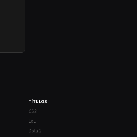
TÍTULOS
CS2
LoL
Dota 2