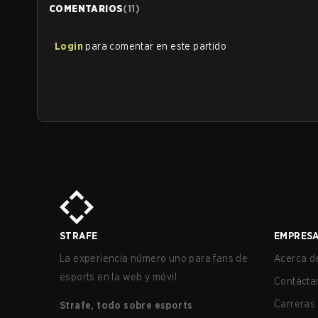
COMENTARIOS
(
11
)
Login
para comentar en este partido
STRAFE
EMPRES
La experiencia número uno para fans de
Acerca de
esports en la web y móvil.
Contácta
Carreras
Strafe, todo sobre esports