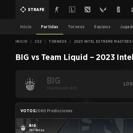
STRAFE
Inicio
Partidas
Torneos
Equipos
Jugad
INICIO
|
CS2
|
TORNEOS
|
2023 INTEL EXTREME MASTERS
BIG
vs
Team Liquid
–
2023 Inte
BIG
LOS
Clasificación #25
VOTOS
2060 Predicciones
BIG
361 Votos