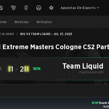
Apuestas De Esports
ores
Noticias
Artículos
 COLOGNE
|
BIG VS TEAM LIQUID - JUL 27, 2023
l Extreme Masters Cologne
CS2
Par
Team Liquid
1
-
2
E
WIN
Clasificación #31
WIN
Team L
1699