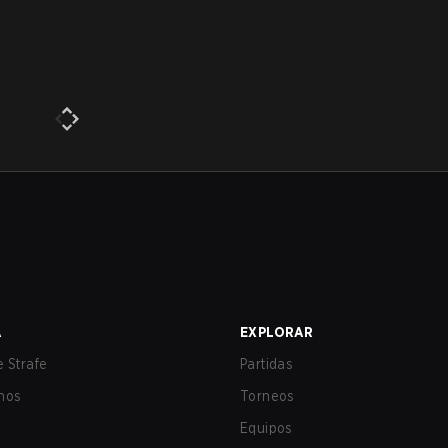
A
EXPLORAR
 Strafe
Partidas
nos
Torneos
Equipos