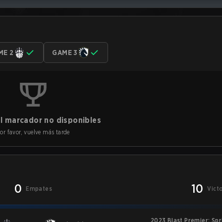
ME 2
GAME 3
l marcador no disponibles
or favor, vuelve más tarde
0
10
Empates
Vict
2023 Blast Premier: Sp