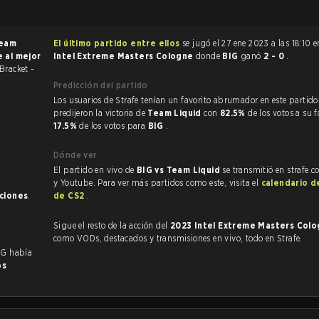
eam
El último partido entre ellos
se jugó el 27 ene 2023 a las 18:10 
e al mejor
Intel Extreme Masters Cologne
donde
BIG
ganó
2 - 0
.
Bracket -
Predicción del partido
Los usuarios de Strafe tenían un favorito abrumador en este partido, y
predijeron la victoria de
Team Liquid
con
82.5%
de los votos a su f
17.5%
de los votos para
BIG
.
Dónde ver
El partido en vivo de
BIG vs Team Liquid
se transmitió en strafe.
y Youtube. Para ver más partidos como este, visita el
calendario d
aciones
.
de CS2
.
Sigue el resto de la acción del
2023 Intel Extreme Masters Col
como VODs, destacados y transmisiones en vivo, todo en Strafe.
IG había
os