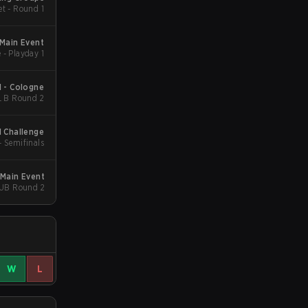
et - Round 1
 Main Event
- Playday 1
I - Cologne
L B Round 2
l Challenge
- Semifinals
 Main Event
 UB Round 2
W
L