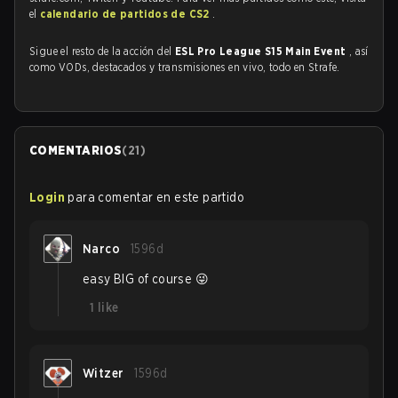
el
calendario de partidos de CS2
.
Sigue el resto de la acción del
ESL Pro League S15 Main Event
, así
como VODs, destacados y transmisiones en vivo, todo en Strafe.
COMENTARIOS
(
21
)
Login
para comentar en este partido
Narco
1596d
easy BIG of course 😜
1
like
Witzer
1596d