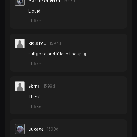
MarcosOliveira
1597d
Liquid
1
like
KRISTAL
1597d
still gade and k1to in lineup. gj
1
like
SkrrT
1598d
TL EZ
1
like
Ducage
1599d