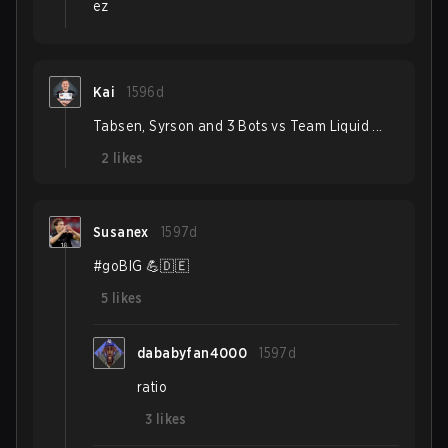
ez
Kai
1596d
Tabsen, Syrson and 3 Bots vs Team Liquid ...
2
likes
Susanex
1597d
#goBIG 💪🇩🇪
5
likes
dababyfan4000
1597d
ratio
3
likes