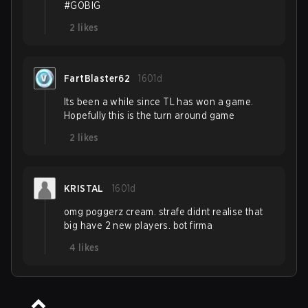
#GOBIG
2
likes
FartBlaster62
1601d
Its been a while since TL has won a game.
Hopefully this is the turn around game
2
likes
KRISTAL
1601d
omg poggerz cream. strafe didnt realise that
big have 2 new players. bot firma
4
likes