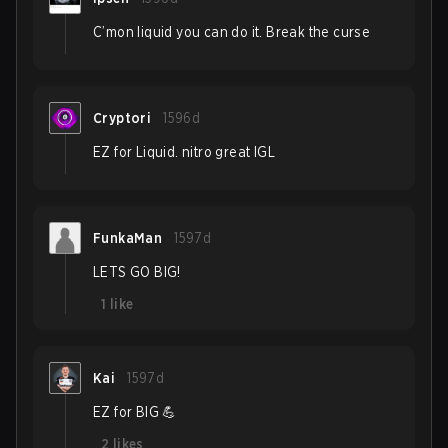
C’mon liquid you can do it. Break the curse
Cryptori
1596d
EZ for Liquid. nitro great IGL
FunkaMan
1597d
LETS GO BIG!
1
like
Kai
1597d
EZ for BIG 💪
2
likes