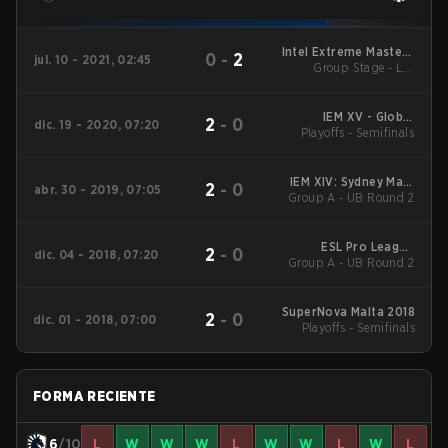
Intel Extreme Masters
0
-
2
jul. 10 - 2021, 02:45
Group Stage - L B
XVI - Cologne
Round 2
IEM XV - Global
2
-
0
dic. 19 - 2020, 07:20
Playoffs - Semifinals
Challenge
IEM XIV: Sydney Main
2
-
0
abr. 30 - 2019, 07:05
Group A - UB Round 2
Event
ESL Pro League
2
-
0
dic. 04 - 2018, 07:20
Group A - UB Round 2
Season 8 Season
Finals
SuperNova Malta 2018
2
-
0
dic. 01 - 2018, 07:00
Playoffs - Semifinals
FORMA RECIENTE
6
/10
L
W
W
W
L
W
W
L
W
L