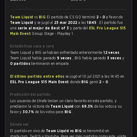
Team Liquid
vs
BIG
El partido de CS:GO terminó
2 - 0
a favor de
Team Liquid
y se jugó el
23 mar 2022
a las
18:45
. El partido fue
una
serie al mejor de Best of 3
y parte del
ESL Pro League S15
Main Event
Group Stage - Playday 1.
Estadísticas cara a cara
Team Liquid y BIG se habían enfrentado anteriormente
12 veces
.
Team Liquid había ganado
9 veces
, BIG había ganado
3 veces
y
0 partidos
terminaron en empate.
El último partido entre ellos
se jugó el 10 jul 2021 a las 14:45 en
ESL Pro League S15 Main Event
donde
BIG
ganó
2 - 0
.
Predicción del partido
Los usuarios de Strafe tenían un claro favorito en este partido, y
predijeron la victoria de
Team Liquid
con
69.3%
de los votos a su
favor y
30.7%
de los votos para
BIG
.
Dónde ver
El partido en vivo de
Team Liquid vs BIG
se transmitió en
strafe.com, Twitch y Youtube. Para ver más partidos como este, visita