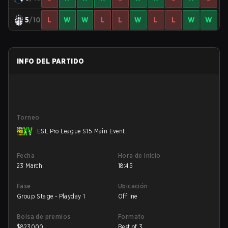
5
/10
L
W
W
L
L
W
L
L
W
W
INFO DEL PARTIDO
Torneo
ESL Pro League S15 Main Event
Fecha
Hora de inicio
23 March
18:45
Fase
Ubicación
Group Stage - Playday 1
Offline
Bolsa de premios
Formato
$
823000
Best of 3