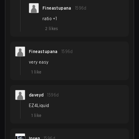
Fineastupana
1596d
ratio +1
2
likes
Fineastupana
1596d
very easy
1
like
daveyd
1596d
EZ4Liquid
1
like
Ipsen
1596d