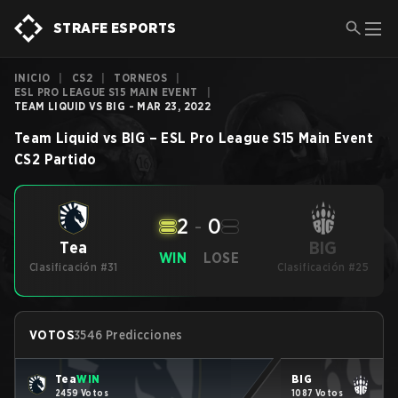
STRAFE ESPORTS
INICIO
|
CS2
|
TORNEOS
|
ESL PRO LEAGUE S15 MAIN EVENT
|
TEAM LIQUID VS BIG - MAR 23, 2022
Team Liquid
vs
BIG
–
ESL Pro League S15 Main Event
CS2
Partido
2
-
0
BIG
Tea
WIN
LOSE
Clasificación #31
Clasificación #25
VOTOS
3546 Predicciones
Tea
WIN
BIG
2459 Votos
1087 Votos