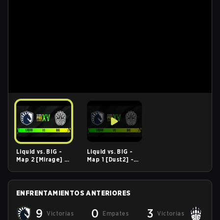
Liquid vs. BIG -
Liquid vs. BIG -
Map 2 [Mirage] -
Map 1 [Dust2] -
ESL Pro League
ESL Pro League
Season 15 -
Season 15 -
Group C
Group C
ENFRENTAMIENTOS ANTERIORES
9
0
3
Victorias
Empates
Victorias