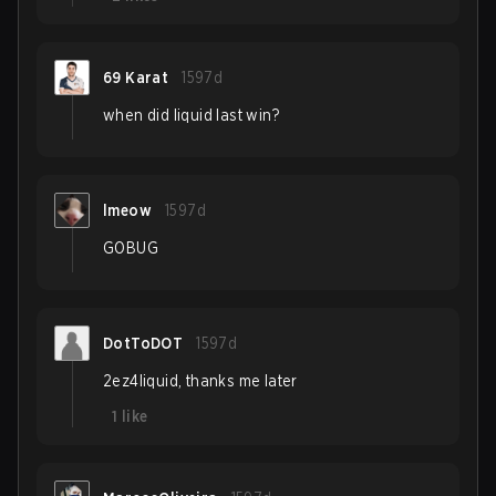
69 Karat
1597d
when did liquid last win?
lmeow
1597d
GOBUG
DotToDOT
1597d
2ez4liquid, thanks me later
1
like