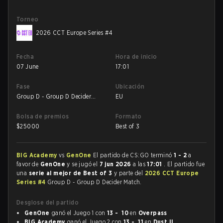
Torneo
2026 CCT Europe Series #4
Fecha
Hora de inicio
07 June
17:01
Fase
Ubicación
Group D - Group D Decider
EU
Match
Bolsa de premios
Formato
$
25000
Best of 3
BIG Academy
vs
GenOne
El partido de CS:GO terminó
1 - 2
a
favor de
GenOne
y se jugó el
7 jun 2026
a las
17:01
. El partido fue
una
serie al mejor de Best of 3
y parte del
2026 CCT Europe
Series #4
Group D - Group D Decider Match.
Desglose del partido
GenOne
ganó el Juego 1 con
13 - 10
en
Overpass
BIG Academy
ganó el Juego 2 con
13 - 11
en
Dust II