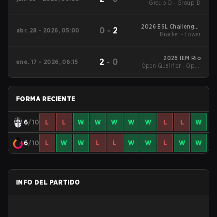
Group D - Group D
Series #4
2026 ESL Challenger
0
-
2
abr. 28 - 2026, 05:00
League Season 51:
Bracket - Lower
Europe - Cup #4
2026 IEM Rio
2
-
0
ene. 17 - 2026, 06:15
Open Qualifier - Open
Qualifier Quarterfinal
FORMA RECIENTE
6
/10
L
L
W
W
W
W
W
L
L
W
6
/10
L
W
W
L
L
W
W
L
W
W
INFO DEL PARTIDO