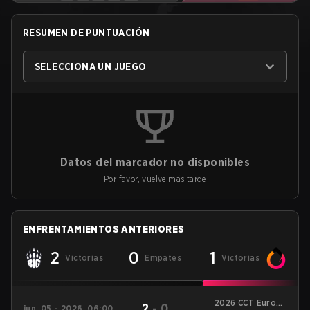
RESUMEN DE PUNTUACIÓN
SELECCIONA UN JUEGO
Datos del marcador no disponibles
Por favor, vuelve más tarde
ENFRENTAMIENTOS ANTERIORES
2
0
1
Victorias
Empates
Victorias
2026 CCT Europe
2
-
0
jun. 05 - 2026, 06:00