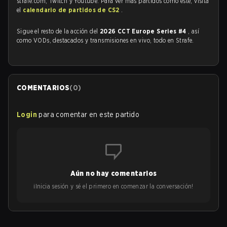
strafe.com, Twitch y Youtube. Para ver más partidos como este, visita
el
calendario de partidos de CS2
.
Sigue el resto de la acción del
2026 CCT Europe Series #4
, así
como VODs, destacados y transmisiones en vivo, todo en Strafe.
COMENTARIOS
(
0
)
Login
para comentar en este partido
Aún no hay comentarios
¡Inicia sesión y sé el primero en comenzar la conversación!