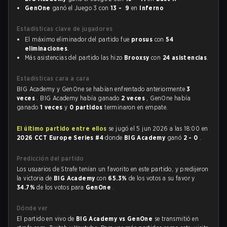
GenOne
ganó el Juego 3 con
13 - 9
en
Inferno
Estadísticas clave de jugadores
El máximo eliminador del partido fue
prosus
con
54
eliminaciones
.
Más asistencias del partido las hizo
Brooxsy
con
24 asistencias
.
Estadísticas cara a cara
BIG Academy y GenOne se habían enfrentado anteriormente
3
veces
. BIG Academy había ganado
2 veces
, GenOne había
ganado
1 veces
y
0 partidos
terminaron en empate.
El último partido entre ellos
se jugó el 5 jun 2026 a las 18:00 en
2026 CCT Europe Series #4
donde
BIG Academy
ganó
2 - 0
.
Predicción del partido
Los usuarios de Strafe tenían un favorito en este partido, y predijeron
la victoria de
BIG Academy
con
65.3%
de los votos a su favor y
34.7%
de los votos para
GenOne
.
Dónde ver
El partido en vivo de
BIG Academy vs GenOne
se transmitió en