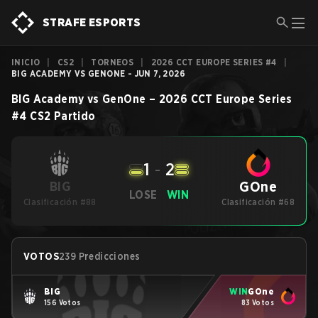
STRAFE ESPORTS
INICIO
|
CS2
|
TORNEOS
|
2026 CCT EUROPE SERIES #4
|
BIG ACADEMY VS GENONE - JUN 7, 2026
BIG Academy
vs
GenOne
–
2026 CCT Europe Series
#4
CS2
Partido
1
-
2
GOne
BIG
LOSE
WIN
Clasificación #88
Clasificación #68
VOTOS
239 Predicciones
BIG
WIN
GOne
156 Votos
83 Votos