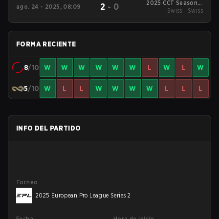
2025 CCT Season 3
2
-
0
ago. 24 - 2025, 08:09
European Series #5
Swiss - Swiss
FORMA RECIENTE
8
/10
W
W
W
W
W
W
L
W
L
W
5
/10
W
L
L
W
W
W
W
L
L
L
INFO DEL PARTIDO
Torneo
2025 European Pro League Series 2
Fecha
Hora de inicio