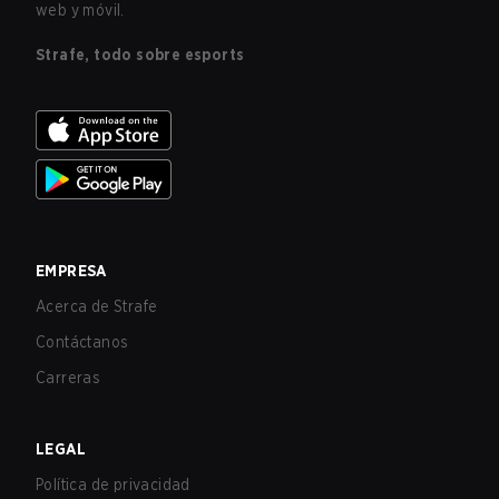
web y móvil.
Strafe, todo sobre esports
EMPRESA
Acerca de Strafe
Contáctanos
Carreras
LEGAL
Política de privacidad