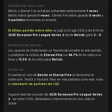
Estadísticas cara a cara
Betclic y Eternal Fire se habían enfrentado anteriormente
1 veces
.
Betclic había ganado
1 veces
, Eternal Fire había ganado
0 veces
y
0 partidos
terminaron en empate.
El último partido entre ellos
se jugó el 24 ago 2025 a las 8:09 en
2025 European Pro League Series 2
donde
Betclic
ganó
2 - 0
.
Predicción del partido
Los usuarios de Strafe tenían un favorito abrumador en este partido,
y predijeron la victoria de
Eternal Fire
con
84.7%
de los votos a su
favor y
15.3%
de los votos para
Betclic
.
Dónde ver
El partido en vivo de
Betclic vs Eternal Fire
se transmitió en
strafe.com, Twitch y Youtube. Para ver más partidos como este, visita
el
calendario de partidos de CS2
.
Sigue el resto de la acción del
2025 European Pro League Series
2
, así como VODs, destacados y transmisiones en vivo, todo en
Strafe.