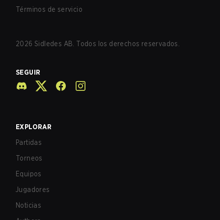
Términos de servicio
2026
Sidledes AB. Todos los derechos reservados.
SEGUIR
EXPLORAR
Partidas
Torneos
Equipos
Jugadores
Noticias