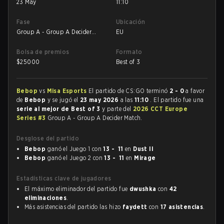
23 May
11:10
Fase
Ubicación
Group A - Group A Decider
EU
Match
Bolsa de premios
Formato
$
25000
Best of 3
Bebop
vs
Misa Esports
El partido de CS:GO terminó
2 - 0
a favor
de
Bebop
y se jugó el
23 may 2026
a las
11:10
. El partido fue una
serie al mejor de Best of 3
y parte del
2026 CCT Europe
Series #3
Group A - Group A Decider Match.
Desglose del partido
Bebop
ganó el Juego 1 con
13 - 11
en
Dust II
Bebop
ganó el Juego 2 con
13 - 11
en
Mirage
Estadísticas clave de jugadores
El máximo eliminador del partido fue
dwushka
con
42
eliminaciones
.
Más asistencias del partido las hizo
faydett
con
17 asistencias
.