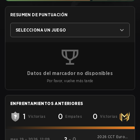
RESUMEN DE PUNTUACIÓN
SELECCIONA UN JUEGO
Datos del marcador no disponibles
Por favor, vuelve más tarde
ENFRENTAMIENTOS ANTERIORES
1
0
0
Victorias
Empates
Victorias
2026 CCT Europe
2
-
0
may. 19 - 2026, 11:09