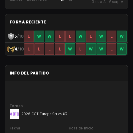
Group A - Group A
Series #3
FORMA RECIENTE
5
/10
L
W
W
L
L
W
L
W
L
W
4
/10
L
L
L
L
W
L
W
W
L
W
INFO DEL PARTIDO
Torneo
2026 CCT Europe Series #3
Fecha
Hora de inicio