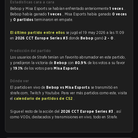
Estadísticas cara a cara
Bebop y Misa Esports se habían enfrentado anteriormente
1 veces
.
Bebop había ganado
1 veces
, Misa Esports había ganado
0 veces
y
0 partidos
terminaron en empate.
El último partido entre ellos
se jugó el 19 may 2026 a las 11:09
en
2026 CCT Europe Series #3
donde
Bebop
ganó
2 - 0
.
Predicción del partido
Los usuarios de Strafe tenían un favorito abrumador en este partido,
y predijeron la victoria de
Bebop
con
80.9%
de los votos a su favor
y
19.1%
de los votos para
Misa Esports
.
Dónde ver
El partido en vivo de
Bebop vs Misa Esports
se transmitió en
strafe.com, Twitch y Youtube. Para ver más partidos como este, visita
el
calendario de partidos de CS2
.
Sigue el resto de la acción del
2026 CCT Europe Series #3
, así
como VODs, destacados y transmisiones en vivo, todo en Strafe.