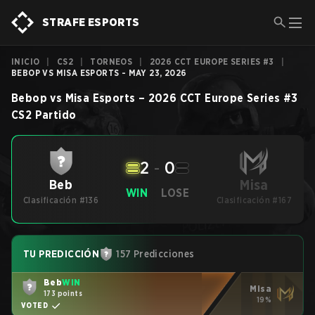
STRAFE ESPORTS
INICIO
|
CS2
|
TORNEOS
|
2026 CCT EUROPE SERIES #3
|
BEBOP VS MISA ESPORTS - MAY 23, 2026
Bebop
vs
Misa Esports
–
2026 CCT Europe Series #3
CS2
Partido
2
-
0
Misa
Beb
WIN
LOSE
Clasificación #136
Clasificación #167
TU PREDICCIÓN
157 Predicciones
Beb
WIN
Misa
173 points
19%
VOTED