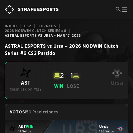
STRAFE ESPORTS
INICIO
|
CS2
|
TORNEOS
|
2026 NODWIN CLUTCH SERIES #6
|
ASTRAL ESPORTS VS URSA - MAR 17, 2026
ASTRAL ESPORTS
vs
Ursa
–
2026 NODWIN Clutch
Series #6
CS2
Partido
2
-
1
Ursa
AST
WIN
LOSE
Clasificación #122
-
VOTOS
150 Predicciones
AST
WIN
Ursa
14 Votos
136 Votos