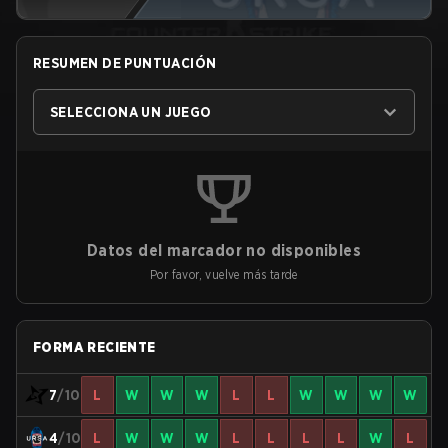
RESUMEN DE PUNTUACIÓN
SELECCIONA UN JUEGO
Datos del marcador no disponibles
Por favor, vuelve más tarde
FORMA RECIENTE
7
/10
L
W
W
W
L
L
W
W
W
W
4
/10
L
W
W
W
L
L
L
L
W
L