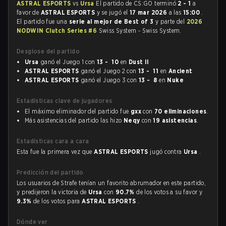
ASTRAL ESPORTS
vs
Ursa
El partido de CS:GO terminó
2 - 1
a
favor de
ASTRAL ESPORTS
y se jugó el
17 mar 2026
a las
15:00
.
El partido fue una
serie al mejor de Best of 3
y parte del
2026
NODWIN Clutch Series #6
Swiss System - Swiss System.
Desglose del partido
Ursa
ganó el Juego 1 con
13 - 10
en
Dust II
ASTRAL ESPORTS
ganó el Juego 2 con
13 - 11
en
Ancient
ASTRAL ESPORTS
ganó el Juego 3 con
13 - 8
en
Nuke
Estadísticas clave de jugadores
El máximo eliminador del partido fue
gxx
con
70 eliminaciones
.
Más asistencias del partido las hizo
Neqy
con
19 asistencias
.
Estadísticas cara a cara
Esta fue la primera vez que
ASTRAL ESPORTS
jugó contra
Ursa
.
Predicción del partido
Los usuarios de Strafe tenían un favorito abrumador en este partido,
y predijeron la victoria de
Ursa
con
90.7%
de los votos a su favor y
9.3%
de los votos para
ASTRAL ESPORTS
.
Dónde ver