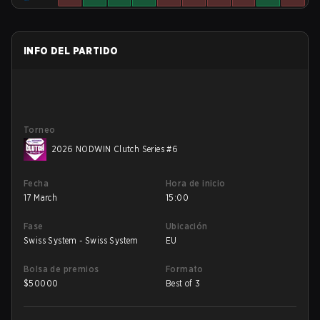
INFO DEL PARTIDO
Torneo
2026 NODWIN Clutch Series #6
Fecha
Hora de inicio
17 March
15:00
Fase
Ubicación
Swiss System - Swiss System
EU
Bolsa de premios
Formato
$
50000
Best of 3