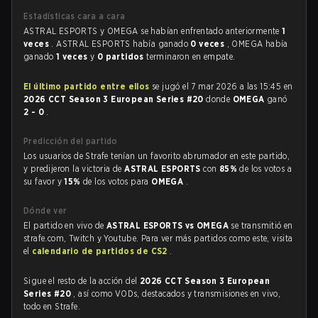
Estadísticas cara a cara
ASTRAL ESPORTS y OMEGA se habían enfrentado anteriormente
1
veces
. ASTRAL ESPORTS había ganado
0 veces
, OMEGA había
ganado
1 veces
y
0 partidos
terminaron en empate.
El último partido entre ellos
se jugó el 7 mar 2026 a las 15:45 en
2026 CCT Season 3 European Series #20
donde
OMEGA
ganó
2 - 0
.
Predicción del partido
Los usuarios de Strafe tenían un favorito abrumador en este partido,
y predijeron la victoria de
ASTRAL ESPORTS
con
85%
de los votos a
su favor y
15%
de los votos para
OMEGA
.
Dónde ver
El partido en vivo de
ASTRAL ESPORTS vs OMEGA
se transmitió en
strafe.com, Twitch y Youtube. Para ver más partidos como este, visita
el
calendario de partidos de CS2
.
Sigue el resto de la acción del
2026 CCT Season 3 European
Series #20
, así como VODs, destacados y transmisiones en vivo,
todo en Strafe.