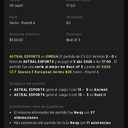
05 April
17:00
Fase
Ubicación
Swiss - Round 4
EU
Bolsa de premios
Formato
$
50000
Best of 3
ASTRAL ESPORTS
vs
OMEGA
El partido de CS:GO terminó
2 - 0
a
favor de
ASTRAL ESPORTS
y se jugó el
5 abr 2026
a las
17:00
. El
partido fue una
serie al mejor de Best of 3
y parte del
2026
CCT Season 3 European Series #20
Swiss - Round 4.
Desglose del partido
ASTRAL ESPORTS
ganó el Juego 1 con
13 - 9
en
Ancient
ASTRAL ESPORTS
ganó el Juego 2 con
13 - 3
en
Dust II
Estadísticas clave de jugadores
El máximo eliminador del partido fue
Neqy
con
37
eliminaciones
.
Más asistencias del partido las hizo
Neqy
con
11 asistencias
.