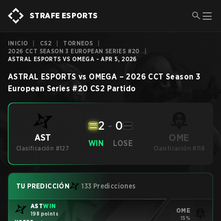
STRAFE ESPORTS
INICIO
|
CS2
|
TORNEOS
|
2026 CCT SEASON 3 EUROPEAN SERIES #20
|
ASTRAL ESPORTS VS OMEGA - APR 5, 2026
ASTRAL ESPORTS
vs
OMEGA
–
2026 CCT Season 3
European Series #20
CS2
Partido
2
-
0
OME
AST
WIN
LOSE
Clasificación #127
Clasificación #118
TU PREDICCIÓN
133 Predicciones
AST
WIN
OME
198 points
15%