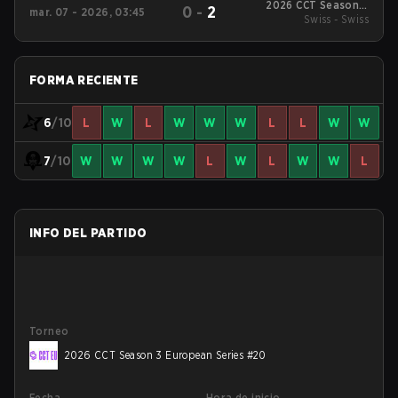
2026 CCT Season 3
0
-
2
mar. 07 - 2026, 03:45
European Series #17
Swiss - Swiss
FORMA RECIENTE
6
/10
L
W
L
W
W
W
L
L
W
W
7
/10
W
W
W
W
L
W
L
W
W
L
INFO DEL PARTIDO
Torneo
2026 CCT Season 3 European Series #20
Fecha
Hora de inicio