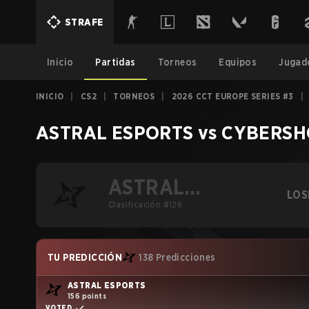
STRAFE
Inicio
Partidas
Torneos
Equipos
Jugad
INICIO
|
CS2
|
TORNEOS
|
2026 CCT EUROPE SERIES #3
|
ASTRAL ESPORTS
vs
CYBERSHO
ASTRAL
LOS
ESPORTS
Clasificación #126
TU PREDICCIÓN
138 Predicciones
ASTRAL ESPORTS
156 points
VOTED