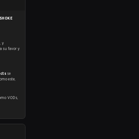
SHOKE
 a su favor y
ects
se
como este,
o VODs,