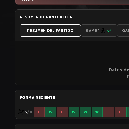
RESUMEN DE PUNTUACIÓN
RESUMEN DEL PARTIDO
GAME 1
GA
Datos de
P
FORMA RECIENTE
6
/10
L
W
L
W
W
W
L
L