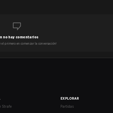
n no hay comentarios
 sé el primero en comenzar la conversación!
A
EXPLORAR
 Strafe
Partidas