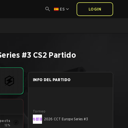
ES
LOGIN
eries #3
CS2
Partido
INFO DEL PARTIDO
Torneo
2026 CCT Europe Series #3
pects
12%