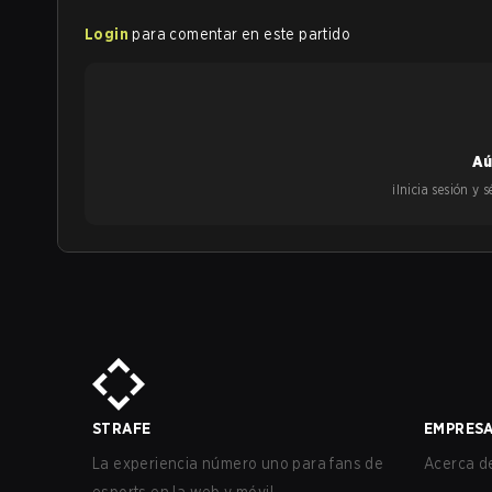
Login
para comentar en este partido
Aú
¡Inicia sesión y
STRAFE
EMPRES
La experiencia número uno para fans de
Acerca de