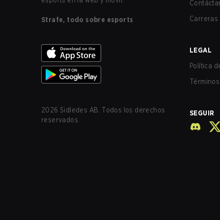
esports en la web y móvil.
Contácta
Carreras
Strafe, todo sobre esports
LEGAL
Política 
Términos 
2026
Sidledes AB. Todos los derechos
SEGUIR
reservados.