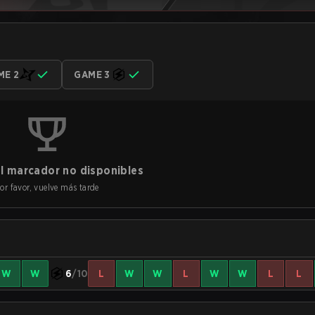
ME 2
GAME 3
l marcador no disponibles
or favor, vuelve más tarde
W
W
6
/10
L
W
W
L
W
W
L
L