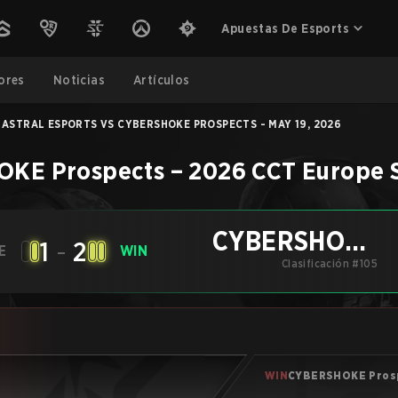
Apuestas De Esports
ores
Noticias
Artículos
ASTRAL ESPORTS VS CYBERSHOKE PROSPECTS - MAY 19, 2026
KE Prospects
–
2026 CCT Europe S
CYBERSHOKE
1
-
2
E
WIN
Prospects
Clasificación #105
WIN
CYBERSHOKE Pros