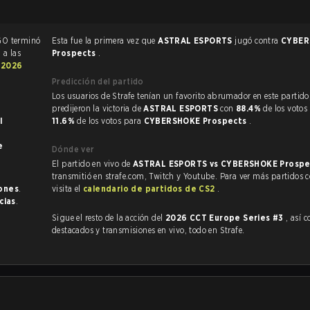
El partido de CS:GO terminó
Esta fue la primera vez que
ASTRAL ESPORTS
jugó contra
CYBER
6
a las
Prospects
.
l
2026
Predicción del partido
Los usuarios de Strafe tenían un favorito abrumador en este partido, y
predijeron la victoria de
ASTRAL ESPORTS
con
88.4%
de los votos
I
11.6%
de los votos para
CYBERSHOKE Prospects
.
e
Dónde ver
El partido en vivo de
ASTRAL ESPORTS vs CYBERSHOKE Prosp
transmitió en strafe.com, Twitch y Youtube. Para ver más partidos 
iones
.
visita el
calendario de partidos de CS2
.
cias
.
Sigue el resto de la acción del
2026 CCT Europe Series #3
, así com
destacados y transmisiones en vivo, todo en Strafe.