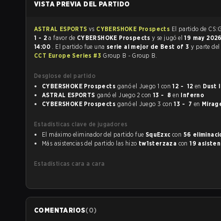
VISTA PREVIA DEL PARTIDO
ASTRAL ESPORTS
vs
CYBERSHOKE Prospects
1 - 2
a favor de
CYBERSHOKE Prospects
y se jugó el
19 may 202
14:00
. El partido fue una
serie al mejor de Best of 3
y parte de
CCT Europe Series #3
Group B - Group B.
Desglose del partido
CYBERSHOKE Prospects
ganó el Juego 1 con
12 - 12
en
Dust I
ASTRAL ESPORTS
ganó el Juego 2 con
13 - 8
en
Inferno
CYBERSHOKE Prospects
ganó el Juego 3 con
13 - 7
en
Mirag
Estadísticas clave de jugadores
El máximo eliminador del partido fue
SquEzxc
con
56 eliminac
Más asistencias del partido las hizo
tw1sterzaza
con
19 asisten
Estadísticas cara a cara
COMENTARIOS
(
0
)