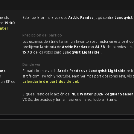
Esta fue la primera vez que
Arctic Pandas
jugó contra
Lundqvist
las
19:00
.
.
nter
Predicción del partido
Los usuarios de Strafe tenían un favorito abrumador en este partido, y
predijeron la victoria de
Arctic Pandas
con
84.3%
de los votos a su
15.7%
de los votos para
Lundqvist Lightside
.
Dónde ver
nes
.
El partido en vivo de
Arctic Pandas vs Lundqvist Lightside
se t
1
.
strafe.com, Twitch y Youtube. Para ver más partidos como este, visit
con un KP de
calendario de partidos de LoL
.
Sigue el resto de la acción del
NLC Winter 2026 Regular Seaso
VODs, destacados y transmisiones en vivo, todo en Strafe.