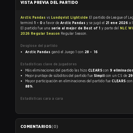
VISTA PREVIA DEL PARTIDO
Arctic Pandas
vs
Lundqvist Lightside
El partido de League of Legends
terminó
1 - 0
a favor de
Arctic Pandas
y se jugó el
21 ene 2026
a 
El partido fue una
serie al mejor de Best of 1
y parte del
NLC Wi
2026 Regular Season
Regular Season.
Desglose del partido
Arctic Pandas
ganó el Juego 1 con
28 - 16
Estadísticas clave de jugadores
Más eliminaciones del partido las hizo
CLEARS
con
9 eliminacio
Mejor puntaje de súbditos del partido fue
Simpli
con un CS de
29
Mayor participación en eliminaciones del partido fue
CLEARS
88%
.
Estadísticas cara a cara
COMENTARIOS
(
0
)