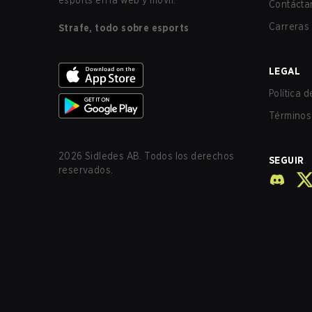
esports en la web y móvil.
Contácta
Carreras
Strafe, todo sobre esports
LEGAL
Política 
Términos 
2026
Sidledes AB. Todos los derechos
SEGUIR
reservados.