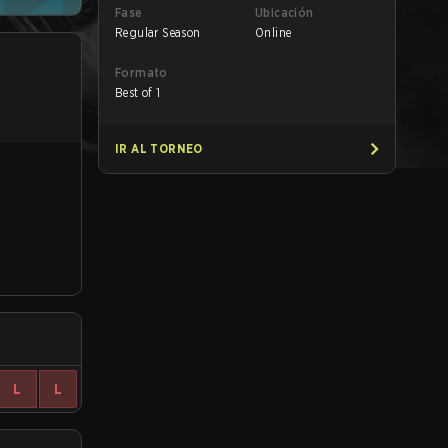
Fase
Ubicación
Regular Season
Online
Formato
Best of 1
IR AL TORNEO
L
L