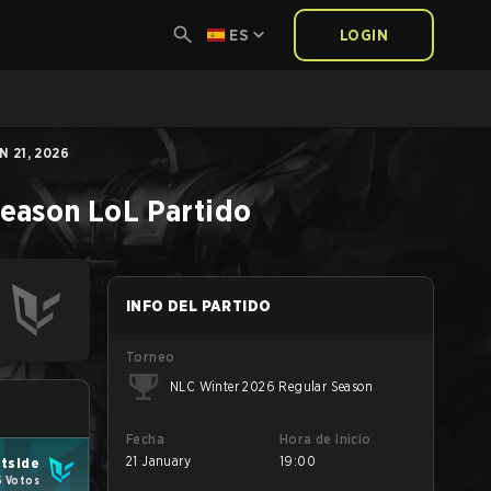
ES
LOGIN
N 21, 2026
Season
LoL
Partido
INFO DEL PARTIDO
Torneo
NLC Winter 2026 Regular Season
Fecha
Hora de inicio
21 January
19:00
htside
6 Votos