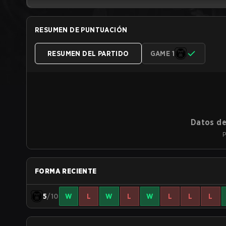
RESUMEN DE PUNTUACIÓN
RESUMEN DEL PARTIDO
GAME 1
Datos de
P
FORMA RECIENTE
5
/10
W
L
W
L
W
L
L
L