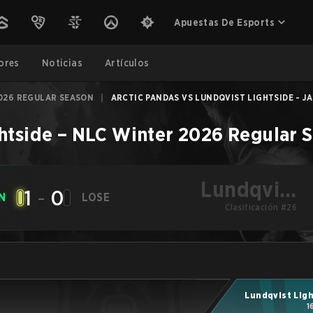
Apuestas De Esports
ores
Noticias
Artículos
026 REGULAR SEASON
|
ARCTIC PANDAS VS LUNDQVIST LIGHTSIDE - JA
htside
–
NLC Winter 2026 Regular 
Lundqvist
1
-
0
N
LOSE
Lightside
Clasificación #26
Lundqvist Lig
1