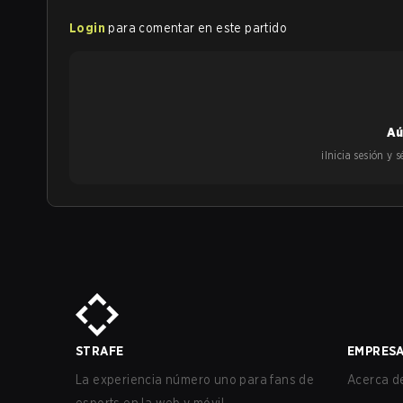
Login
para comentar en este partido
Aú
¡Inicia sesión y
STRAFE
EMPRES
La experiencia número uno para fans de
Acerca de