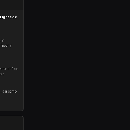
 Lightside
 favor y
ransmitió en
a el
n
, así como