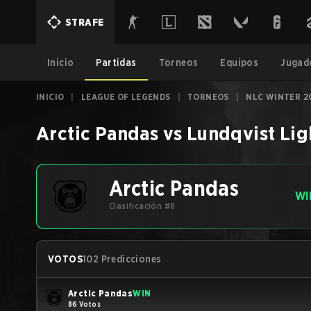
STRAFE
Inicio
Partidas
Torneos
Equipos
Jugad
INICIO
|
LEAGUE OF LEGENDS
|
TORNEOS
|
NLC WINTER 2
Arctic Pandas
vs
Lundqvist Lig
Arctic Pandas
WI
Clasificación #8
VOTOS
102 Predicciones
Arctic Pandas
WIN
86 Votos