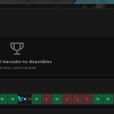
l marcador no disponibles
or favor, vuelve más tarde
W
W
4
/10
W
L
W
L
L
L
W
W