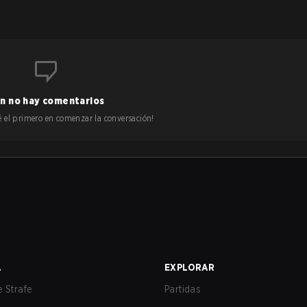
n no hay comentarios
 sé el primero en comenzar la conversación!
A
EXPLORAR
 Strafe
Partidas