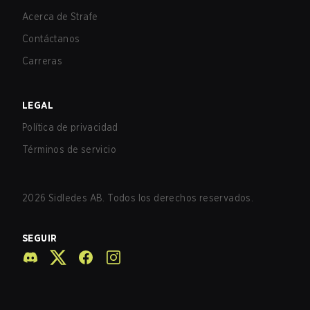
Acerca de Strafe
Contáctanos
Carreras
LEGAL
Política de privacidad
Términos de servicio
2026
Sidledes AB. Todos los derechos reservados.
SEGUIR