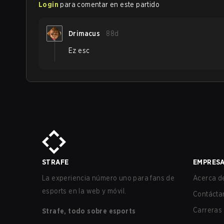
Login
para comentar en este partido
Drimacus
88d
Ez esc
STRAFE
EMPRES
La experiencia número uno para fans de
Acerca de
esports en la web y móvil.
Contácta
Carreras
Strafe, todo sobre esports