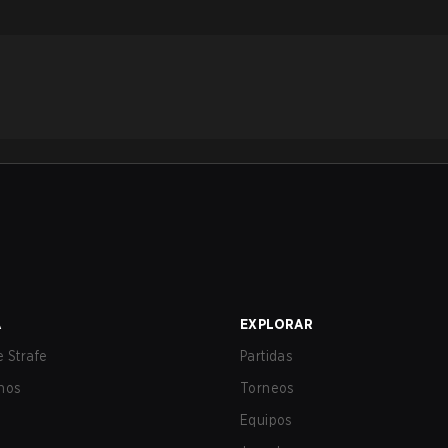
A
EXPLORAR
 Strafe
Partidas
nos
Torneos
Equipos