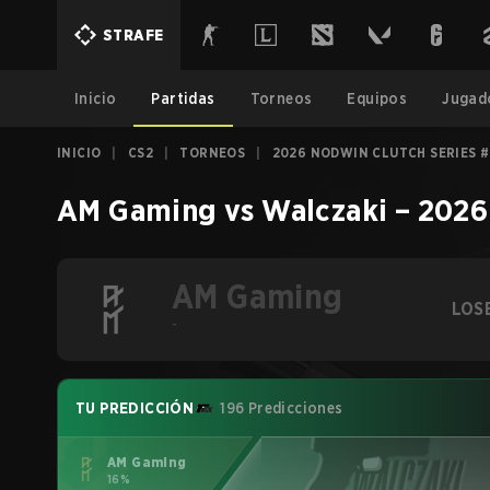
STRAFE
Inicio
Partidas
Torneos
Equipos
Jugad
INICIO
|
CS2
|
TORNEOS
|
2026 NODWIN CLUTCH SERIES #
AM Gaming
vs
Walczaki
–
2026
AM Gaming
LOS
-
TU PREDICCIÓN
196 Predicciones
AM Gaming
16%