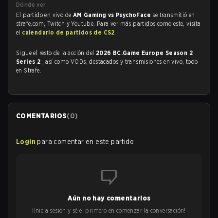
Dónde ver
El partido en vivo de
AM Gaming vs PsychoFace
se transmitió en
strafe.com, Twitch y Youtube. Para ver más partidos como este, visita
el
calendario de partidos de CS2
.
Sigue el resto de la acción del
2026 BC.Game Europe Season 2
Series 2
, así como VODs, destacados y transmisiones en vivo, todo
en Strafe.
COMENTARIOS
(
0
)
Login
para comentar en este partido
Aún no hay comentarios
¡Inicia sesión y sé el primero en comenzar la conversación!