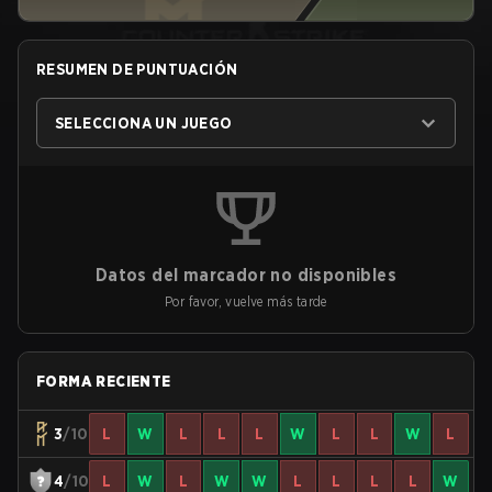
RESUMEN DE PUNTUACIÓN
SELECCIONA UN JUEGO
Datos del marcador no disponibles
Por favor, vuelve más tarde
FORMA RECIENTE
3
/10
L
W
L
L
L
W
L
L
W
L
4
/10
L
W
L
W
W
L
L
L
L
W