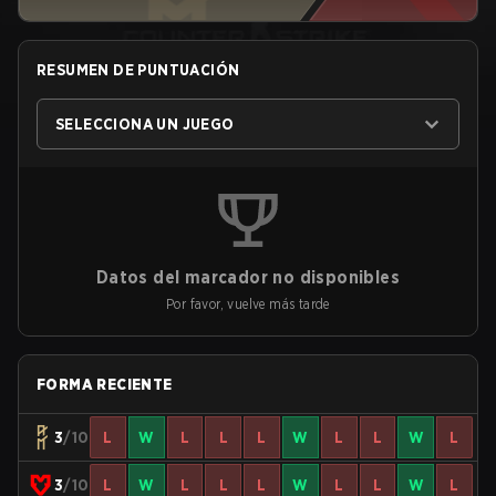
RESUMEN DE PUNTUACIÓN
SELECCIONA UN JUEGO
Datos del marcador no disponibles
Por favor, vuelve más tarde
FORMA RECIENTE
3
/10
L
W
L
L
L
W
L
L
W
L
3
/10
L
W
L
L
L
W
L
L
W
L