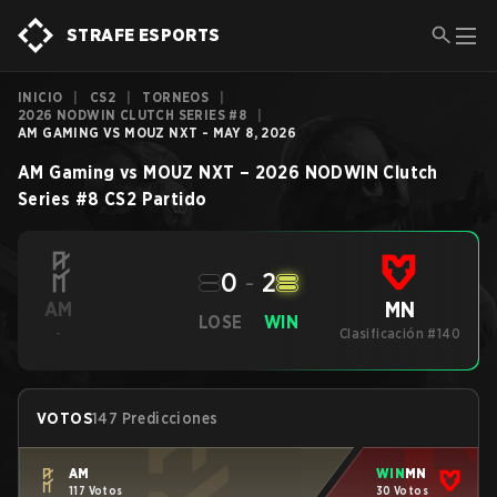
STRAFE ESPORTS
INICIO
|
CS2
|
TORNEOS
|
2026 NODWIN CLUTCH SERIES #8
|
AM GAMING VS MOUZ NXT - MAY 8, 2026
AM Gaming
vs
MOUZ NXT
–
2026 NODWIN Clutch
Series #8
CS2
Partido
0
-
2
MN
AM
LOSE
WIN
-
Clasificación #140
VOTOS
147 Predicciones
AM
WIN
MN
117 Votos
30 Votos