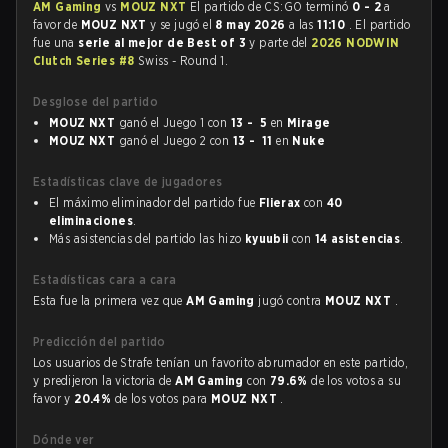
AM Gaming
vs
MOUZ NXT
El partido de CS:GO terminó
0 - 2
a
favor de
MOUZ NXT
y se jugó el
8 may 2026
a las
11:10
. El partido
fue una
serie al mejor de Best of 3
y parte del
2026 NODWIN
Clutch Series #8
Swiss - Round 1.
Desglose del partido
MOUZ NXT
ganó el Juego 1 con
13 - 5
en
Mirage
MOUZ NXT
ganó el Juego 2 con
13 - 11
en
Nuke
Estadísticas clave de jugadores
El máximo eliminador del partido fue
Flierax
con
40
eliminaciones
.
Más asistencias del partido las hizo
kyuubii
con
14 asistencias
.
Estadísticas cara a cara
Esta fue la primera vez que
AM Gaming
jugó contra
MOUZ NXT
.
Predicción del partido
Los usuarios de Strafe tenían un favorito abrumador en este partido,
y predijeron la victoria de
AM Gaming
con
79.6%
de los votos a su
favor y
20.4%
de los votos para
MOUZ NXT
.
Dónde ver