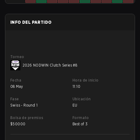
INFO DEL PARTIDO
Torneo
2026 NODWIN Clutch Series #8
Fecha
Hora de inicio
08 May
11:10
Fase
Ubicación
Swiss - Round 1
EU
Bolsa de premios
Formato
$
50000
Best of 3