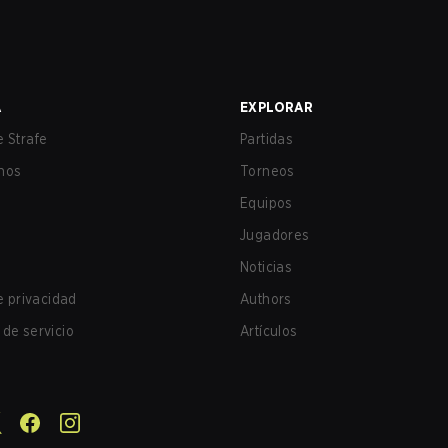
A
EXPLORAR
 Strafe
Partidas
nos
Torneos
Equipos
Jugadores
Noticias
de privacidad
Authors
de servicio
Artículos