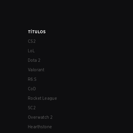
TÍTULOS
CS2
LoL
Dota 2
Valorant
R6:S
CoD
Rocket League
SC2
Overwatch 2
Hearthstone