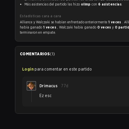
Más asistencias del partido las hizo
olimp
con
6 asistencias
.
Estadísticas cara a cara
Alliance y Walczaki se habían enfrentado anteriormente
1 veces
. Al
había ganado
1 veces
, Walczaki había ganado
0 veces
y
0 parti
terminaron en empate.
COMENTARIOS
(
1
)
Login
para comentar en este partido
Drimacus
77d
Ez esc