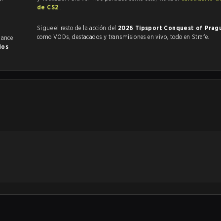
de CS2
.
Sigue el resto de la acción del
2026 Tipsport Conquest of Pra
como VODs, destacados y transmisiones en vivo, todo en Strafe.
liance
dos