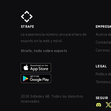
STRAFE
EMPRES
La experiencia número uno para fans de
Acerca de
esports en la web y móvil.
Contácta
Carreras
Strafe, todo sobre esports
LEGAL
Política 
Términos 
2026
Sidledes AB. Todos los derechos
SEGUIR
reservados.