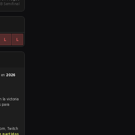
UB Semifinal
L
L
0 en
2026
s para
.com, Twitch
e partidos