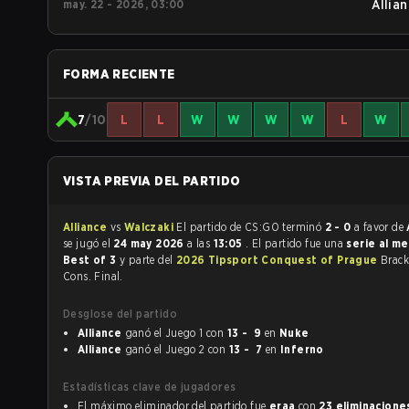
may. 22 - 2026, 03:00
Allian
FORMA RECIENTE
7
/10
L
L
W
W
W
W
L
W
VISTA PREVIA DEL PARTIDO
Alliance
vs
Walczaki
El partido de CS:GO terminó
2 - 0
a favor de
se jugó el
24 may 2026
a las
13:05
. El partido fue una
serie al me
Best of 3
y parte del
2026 Tipsport Conquest of Prague
Brack
Cons. Final.
Desglose del partido
Alliance
ganó el Juego 1 con
13 - 9
en
Nuke
Alliance
ganó el Juego 2 con
13 - 7
en
Inferno
Estadísticas clave de jugadores
El máximo eliminador del partido fue
eraa
con
23 eliminacione