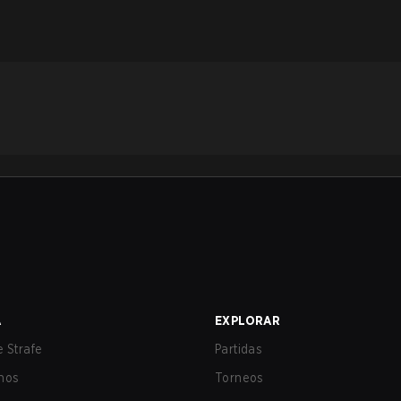
A
EXPLORAR
 Strafe
Partidas
nos
Torneos