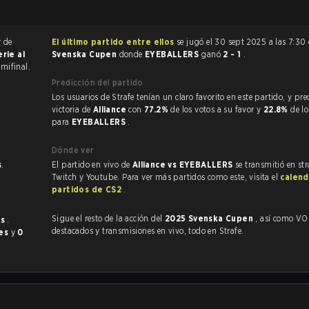
r de
El último partido entre ellos
se jugó el 30 sept 2025 a las 7:30
erie al
Svenska Cupen
donde
EYEBALLERS
ganó
2 - 1
.
emifinal.
Predicción del partido
Los usuarios de Strafe tenían un claro favorito en este partido, y predijeron la
victoria de
Alliance
con
77.2%
de los votos a su favor y
22.8%
de lo
para
EYEBALLERS
.
Dónde ver
s
.
El partido en vivo de
Alliance vs EYEBALLERS
se transmitió en st
Twitch y Youtube. Para ver más partidos como este, visita el
calend
partidos de CS2
.
Sigue el resto de la acción del
2025 Svenska Cupen
, así como VODs,
es
.
destacados y transmisiones en vivo, todo en Strafe.
ces
y
0