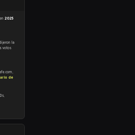
 en
2025
s votos
rafe.com,
ario de