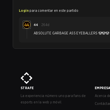
Login
para comentar en este partido
44
264d
ABSOLUTE GARBAGE ASS EYEBALLERS 🤡🤡🤡
STRAFE
EMPRES
La experiencia número uno para fans de
Acerca de
esports en la web y móvil.
Contácta