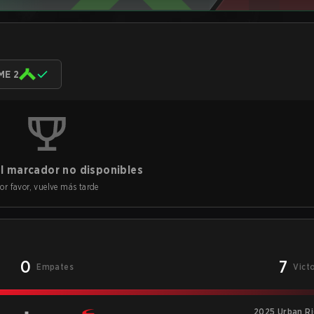
ME 2
l marcador no disponibles
or favor, vuelve más tarde
0
7
Empates
Vict
2025 Urban Ri