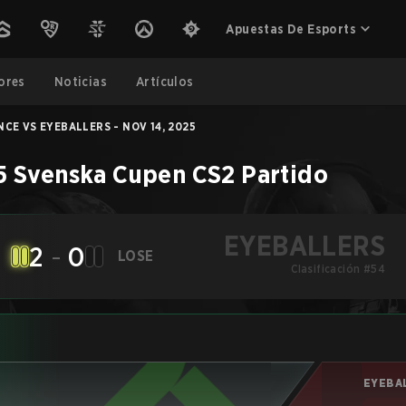
Apuestas De Esports
ores
Noticias
Artículos
NCE VS EYEBALLERS - NOV 14, 2025
5 Svenska Cupen
CS2
Partido
EYEBALLERS
2
-
0
LOSE
Clasificación #54
EYEBA