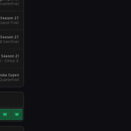
Quarterfinal
 Season 27
 Grand Final
 Season 27
UB Semifinal
 Season 21
D - Group D
nska Cupen
 Quarterfinal
W
W