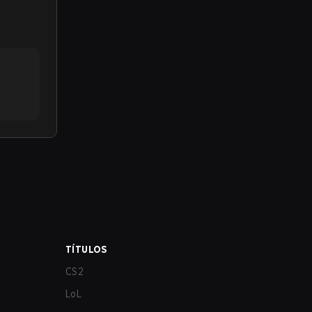
TÍTULOS
CS2
LoL