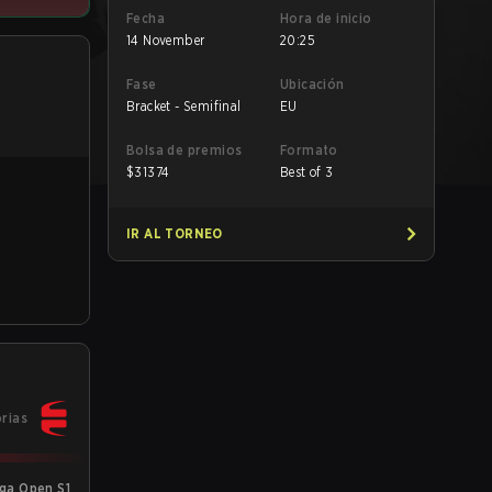
Fecha
Hora de inicio
14 November
20:25
Fase
Ubicación
Bracket - Semifinal
EU
Bolsa de premios
Formato
$
31374
Best of 3
IR AL TORNEO
orias
ga Open S1