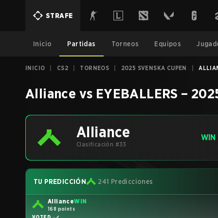
STRAFE
Inicio
Partidas
Torneos
Equipos
Jugad
INICIO
|
CS2
|
TORNEOS
|
2025 SVENSKA CUPEN
|
ALLIA
Alliance
vs
EYEBALLERS
–
202
Alliance
WIN
Clasificación #33
TU PREDICCIÓN
241 Predicciones
Alliance
WIN
168 points
VOTED