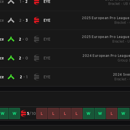
ce
1
-
2
EYE
Bracket - UB 
2025 European Pro League
ce
2
-
3
EYE
Bracket -
2025 European Pro League
ce
2
-
0
EYE
Bracket - 
2024 European Pro League
ce
2
-
0
EYE
Group 
2024 Sve
ce
2
-
1
EYE
Bracket -
W
W
5
/10
L
L
L
L
W
W
L
W