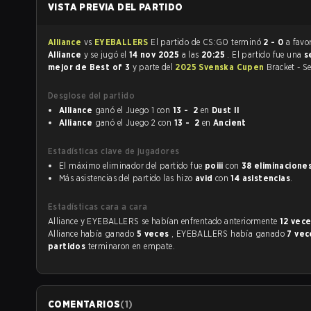
VISTA PREVIA DEL PARTIDO
Alliance
vs
EYEBALLERS
El partido de CS:GO terminó
2 - 0
a favo
Alliance
y se jugó el
14 nov 2025
a las
20:25
. El partido fue una
s
mejor de Best of 3
y parte del
2025 Svenska Cupen
Bracket - S
Desglose del partido
Alliance
ganó el Juego 1 con
13 - 2
en
Dust II
Alliance
ganó el Juego 2 con
13 - 2
en
Ancient
Estadísticas clave de jugadores
El máximo eliminador del partido fue
poiii
con
38 eliminacione
Más asistencias del partido las hizo
avid
con
14 asistencias
.
Estadísticas cara a cara
Alliance y EYEBALLERS se habían enfrentado anteriormente
12 vec
Alliance había ganado
5 veces
, EYEBALLERS había ganado
7 ve
partidos
terminaron en empate.
COMENTARIOS
(
1
)