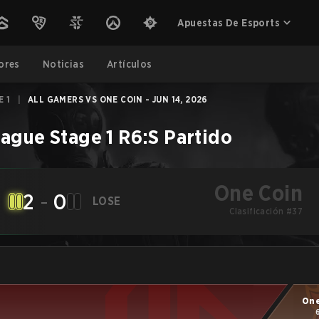
Apuestas De Esports
ores
Noticias
Artículos
E 1
|
ALL GAMERS VS ONE COIN - JUN 14, 2026
ague Stage 1
R6:S
Partido
One Coin
2
-
0
LOSE
Clasificación #37
One