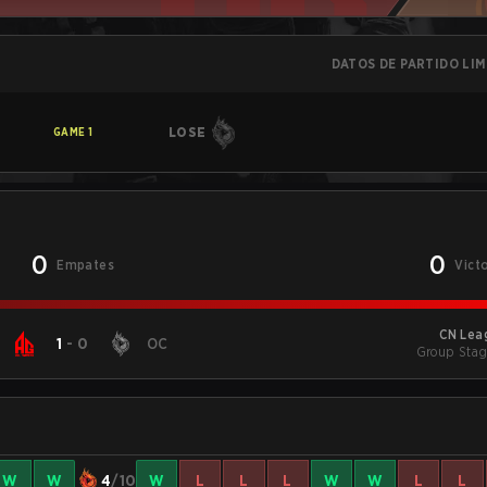
DATOS DE PARTIDO LI
LOSE
GAME
1
0
0
Empates
Vict
CN Lea
1
-
0
OC
Group Stag
W
W
4
/10
W
L
L
L
W
W
L
L