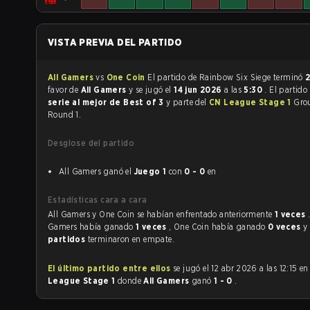
VISTA PREVIA DEL PARTIDO
All Gamers
vs
One Coin
El partido de Rainbow Six Siege terminó
2
favor de
All Gamers
y se jugó el
14 jun 2026
a las
5:30
. El partido
serie al mejor de Best of 3
y parte del
CN League Stage 1
Gro
Round 1.
Desglose del partido
All Gamers ganó el
Juego 1
con
0 - 0
en
Estadísticas cara a cara
All Gamers y One Coin se habían enfrentado anteriormente
1 veces
Gamers había ganado
1 veces
, One Coin había ganado
0 veces
y
partidos
terminaron en empate.
El último partido entre ellos
se jugó el 12 abr 2026 a las 12:15 e
League Stage 1
donde
All Gamers
ganó
1 - 0
.