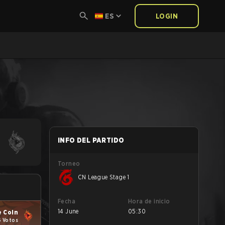
ES
LOGIN
INFO DEL PARTIDO
Torneo
CN League Stage 1
Fecha
Hora de inicio
14 June
05:30
 Coin
6 Votos