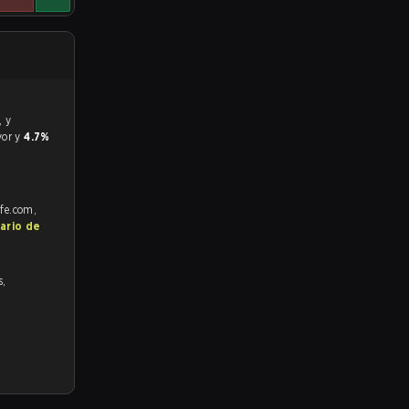
vor y
4.7%
afe.com,
ario de