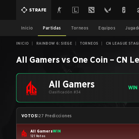
STRAFE
Inicio
Partidas
Torneos
Equipos
Jugad
INICIO
|
RAINBOW 6: SIEGE
|
TORNEOS
|
CN LEAGUE STAG
All Gamers
vs
One Coin
–
CN Le
All Gamers
WIN
Clasificación #34
VOTOS
127 Predicciones
All Gamers
WIN
121 Votos