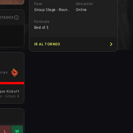
Fase
Ubicación
Group Stage - Round
Online
1
MITADOS
Formato
Best of 3
IR AL TORNEO
orias
gue Kickoff
e - Group A
L
W