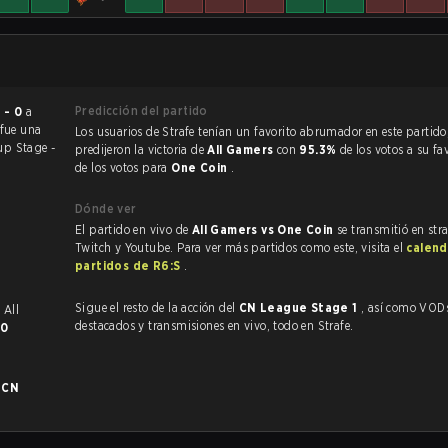
Predicción del partido
 - 0
a
 fue una
Los usuarios de Strafe tenían un favorito abrumador en este partido, y
up Stage -
predijeron la victoria de
All Gamers
con
95.3%
de los votos a su fa
de los votos para
One Coin
.
Dónde ver
El partido en vivo de
All Gamers vs One Coin
se transmitió en str
Twitch y Youtube. Para ver más partidos como este, visita el
calend
partidos de R6:S
.
Sigue el resto de la acción del
CN League Stage 1
, así como VODs,
. All
destacados y transmisiones en vivo, todo en Strafe.
0
n
CN