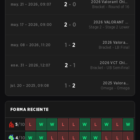
2026 Valorant China
2
-
0
may. 21 - 2026, 09:07
Evolution Series Act 2
Bracket - Round of 16
2026 VALORANT at
2
-
0
may. 17 - 2026, 09:00
Stage 2 - Stage 2 Lower
Esports World Cup
2026 Valorant
1
-
2
may. 08 - 2026, 11:20
Champions Tour:
Bracket - LB Final
China Stage 1
2026 VCT China
2
-
1
ene. 31 - 2026, 12:07
Bracket - UB Semifinal
Kickoff
2025 Valorant
1
-
2
jul. 20 - 2025, 09:08
Champions Tour:
Omega - Omega
China Stage 2
FORMA RECIENTE
5
/10
L
W
W
L
L
W
L
W
L
W
4
/10
W
W
L
L
L
W
W
L
L
L