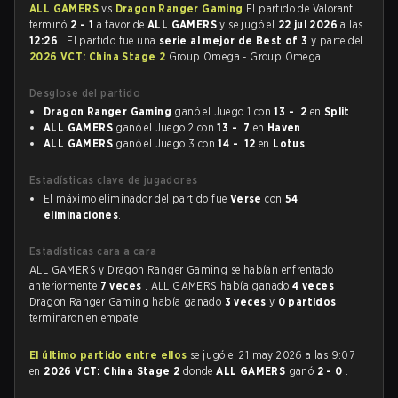
ALL GAMERS
vs
Dragon Ranger Gaming
El partido de Valorant
terminó
2 - 1
a favor de
ALL GAMERS
y se jugó el
22 jul 2026
a las
12:26
. El partido fue una
serie al mejor de Best of 3
y parte del
2026 VCT: China Stage 2
Group Omega - Group Omega.
Desglose del partido
Dragon Ranger Gaming
ganó el Juego 1 con
13 - 2
en
Split
ALL GAMERS
ganó el Juego 2 con
13 - 7
en
Haven
ALL GAMERS
ganó el Juego 3 con
14 - 12
en
Lotus
Estadísticas clave de jugadores
El máximo eliminador del partido fue
Verse
con
54
eliminaciones
.
Estadísticas cara a cara
ALL GAMERS y Dragon Ranger Gaming se habían enfrentado
anteriormente
7 veces
. ALL GAMERS había ganado
4 veces
,
Dragon Ranger Gaming había ganado
3 veces
y
0 partidos
terminaron en empate.
El último partido entre ellos
se jugó el 21 may 2026 a las 9:07
en
2026 VCT: China Stage 2
donde
ALL GAMERS
ganó
2 - 0
.