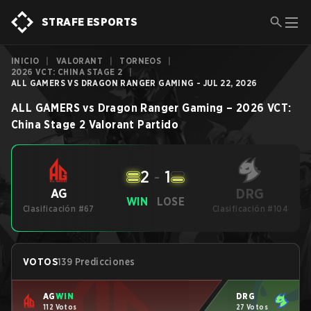
STRAFE ESPORTS
INICIO
|
VALORANT
|
TORNEOS
|
2026 VCT: CHINA STAGE 2
|
ALL GAMERS VS DRAGON RANGER GAMING - JUL 22, 2026
ALL GAMERS
vs
Dragon Ranger Gaming
–
2026 VCT:
China Stage 2
Valorant
Partido
2
-
1
DRG
AG
WIN
LOSE
Clasificación #67
Clasificación #104
VOTOS
139 Predicciones
AG
WIN
DRG
112 Votos
27 Votos