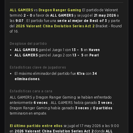
ALL GAMERS
vs
Dragon Ranger Gaming
El partido de Valorant
terminó
2 - 0
a favor de
ALL GAMERS
y se jugó el
21 may 2026
a
las
9:07
. El partido fue una
serie al mejor de Best of 3
y parte
del
2026 Valorant China Evolution Series Act 2
Bracket - Round
of 16.
Desglose del partido
ALL GAMERS
ganó el Juego 1 con
13 - 5
en
Haven
ALL GAMERS
ganó el Juego 2 con
13 - 5
en
Pearl
Estadísticas clave de jugadores
El máximo eliminador del partido fue
K1ra
con
34
eliminaciones
.
Estadísticas cara a cara
ALL GAMERS y Dragon Ranger Gaming se habían enfrentado
anteriormente
6 veces
. ALL GAMERS había ganado
3 veces
,
Dragon Ranger Gaming había ganado
3 veces
y
0 partidos
terminaron en empate.
El último partido entre ellos
se jugó el 17 may 2026 a las 9:00
en
2026 Valorant China Evolution Series Act 2
donde
ALL