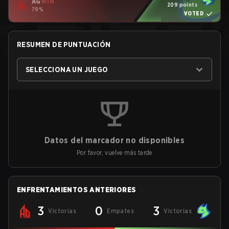
AG
WIN
209 points
79%
VOTED
RESUMEN DE PUNTUACIÓN
SELECCIONA UN JUEGO
Datos del marcador no disponibles
Por favor, vuelve más tarde
ENFRENTAMIENTOS ANTERIORES
3
0
3
Victorias
Empates
Victorias