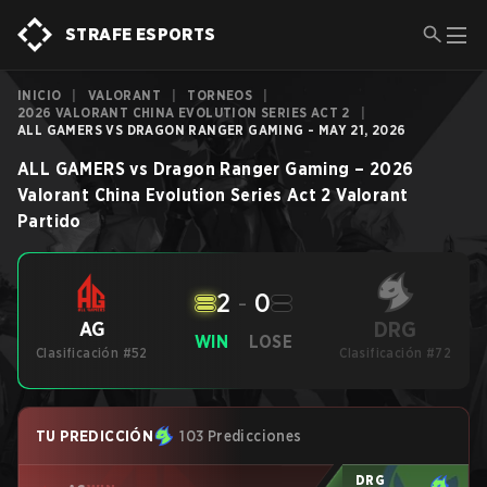
STRAFE ESPORTS
INICIO
|
VALORANT
|
TORNEOS
|
2026 VALORANT CHINA EVOLUTION SERIES ACT 2
|
ALL GAMERS VS DRAGON RANGER GAMING - MAY 21, 2026
ALL GAMERS
vs
Dragon Ranger Gaming
–
2026
Valorant China Evolution Series Act 2
Valorant
Partido
2
-
0
DRG
AG
WIN
LOSE
Clasificación #52
Clasificación #72
TU PREDICCIÓN
103 Predicciones
DRG