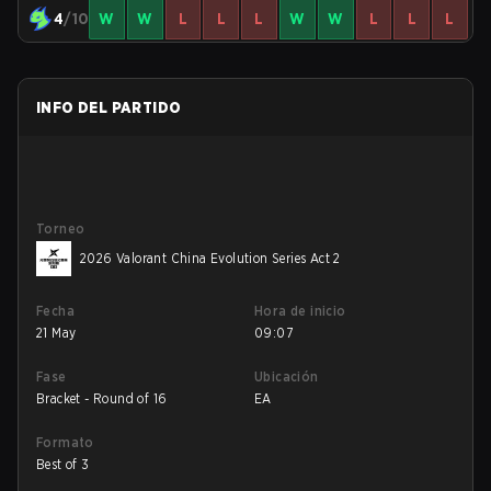
4
/10
W
W
L
L
L
W
W
L
L
L
INFO DEL PARTIDO
Torneo
2026 Valorant China Evolution Series Act 2
Fecha
Hora de inicio
21 May
09:07
Fase
Ubicación
Bracket - Round of 16
EA
Formato
Best of 3