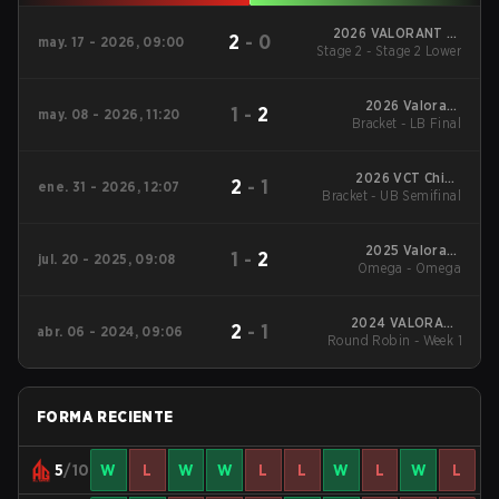
2026 VALORANT at
2
-
0
may. 17 - 2026, 09:00
Stage 2 - Stage 2 Lower
Esports World Cup
2026 Valorant
1
-
2
may. 08 - 2026, 11:20
Champions Tour:
Bracket - LB Final
China Stage 1
2026 VCT China
2
-
1
ene. 31 - 2026, 12:07
Bracket - UB Semifinal
Kickoff
2025 Valorant
1
-
2
jul. 20 - 2025, 09:08
Champions Tour:
Omega - Omega
China Stage 2
2024 VALORANT
2
-
1
abr. 06 - 2024, 09:06
Champions Tour:China
Round Robin - Week 1
Stage 1
FORMA RECIENTE
5
/10
W
L
W
W
L
L
W
L
W
L