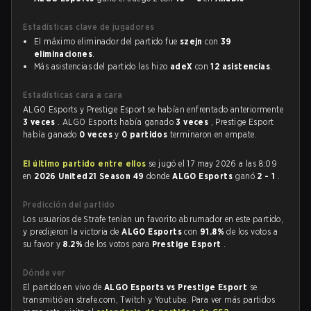
Estadísticas clave de jugadores
El máximo eliminador del partido fue
szejn
con
39
eliminaciones
.
Más asistencias del partido las hizo
adeX
con
12 asistencias
.
Estadísticas cara a cara
ALGO Esports y Prestige Esport se habían enfrentado anteriormente
3 veces
. ALGO Esports había ganado
3 veces
, Prestige Esport
había ganado
0 veces
y
0 partidos
terminaron en empate.
El último partido entre ellos
se jugó el 17 may 2026 a las 8:09
en
2026 United21 Season 49
donde
ALGO Esports
ganó
2 - 1
.
Predicción del partido
Los usuarios de Strafe tenían un favorito abrumador en este partido,
y predijeron la victoria de
ALGO Esports
con
91.8%
de los votos a
su favor y
8.2%
de los votos para
Prestige Esport
.
Dónde ver
El partido en vivo de
ALGO Esports vs Prestige Esport
se
transmitió en strafe.com, Twitch y Youtube. Para ver más partidos