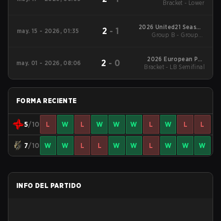
League Regular
Bracket - Lower
Season 5
2026 United21 Season
2
-
1
may. 15 - 2026, 01:35
Group B - Group B
49
Winners' Match
2026 European Pro
2
-
0
may. 01 - 2026, 08:06
Bracket - LB Semifinal
League Regular
Season 4
FORMA RECIENTE
5
/10
L
W
L
W
W
W
L
W
L
L
7
/10
W
W
L
L
W
W
L
W
W
W
INFO DEL PARTIDO