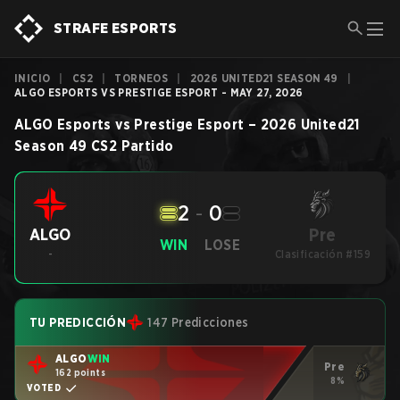
STRAFE ESPORTS
INICIO
|
CS2
|
TORNEOS
|
2026 UNITED21 SEASON 49
|
ALGO ESPORTS VS PRESTIGE ESPORT - MAY 27, 2026
ALGO Esports
vs
Prestige Esport
–
2026 United21
Season 49
CS2
Partido
2
-
0
Pre
ALGO
WIN
LOSE
-
Clasificación #159
TU PREDICCIÓN
147 Predicciones
ALGO
WIN
Pre
162 points
8%
VOTED