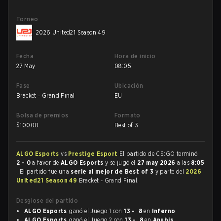
Torneo
2026 United21 Season 49
Fecha
Hora de inicio
27 May
08:05
Fase
Ubicación
Bracket - Grand Final
EU
Bolsa de premios
Formato
$
10000
Best of 3
ALGO Esports
vs
Prestige Esport
El partido de CS:GO terminó
2 - 0
a favor de
ALGO Esports
y se jugó el
27 may 2026
a las
8:05
. El partido fue una
serie al mejor de Best of 3
y parte del
2026
United21 Season 49
Bracket - Grand Final.
Desglose del partido
ALGO Esports
ganó el Juego 1 con
13 - 8
en
Inferno
ALGO Esports
ganó el Juego 2 con
13 - 8
en
Anubis