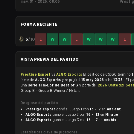
may. 01 - 2026, 08:06
Presti
FORMA RECIENTE
6
/10
L
W
W
L
W
W
W
L
VISTA PREVIA DEL PARTIDO
Prestige Esport
vs
ALGO Esports
El partido de CS:GO terminó
1
favor de
ALGO Esports
y se jugó el
15 may 2026
a las
13:35
. El p
una
serie al mejor de Best of 3
y parte del
2026 United21 Sea
Group B - Group B Winners' Match.
Desglose del partido
Prestige Esport
ganó el Juego 1 con
13 - 7
en
Ancient
ALGO Esports
ganó el Juego 2 con
16 - 13
en
Mirage
ALGO Esports
ganó el Juego 3 con
13 - 7
en
Anubis
Estadísticas clave de jugadores