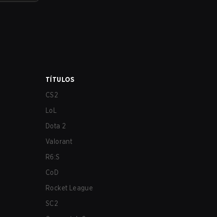
TÍTULOS
CS2
LoL
Dota 2
Valorant
R6:S
CoD
Rocket League
SC2