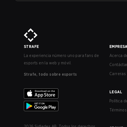
STRAFE
EMPRES
La experiencia número uno para fans de
Acerca de
esports en la web y móvil.
Contácta
Carreras
Strafe, todo sobre esports
LEGAL
Política 
Términos 
2026
Sidledes AB. Todos los derechos