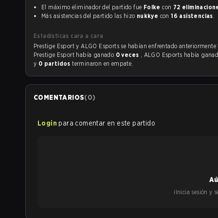
El máximo eliminador del partido fue
Folke
con
72 eliminacion
Más asistencias del partido las hizo
nukkye
con
16 asistencias
.
Estadísticas cara a cara
Prestige Esport y ALGO Esports se habían enfrentado anteriormente
Prestige Esport había ganado
0 veces
, ALGO Esports había gana
y
0 partidos
terminaron en empate.
COMENTARIOS
(
0
)
Login
para comentar en este partido
Aú
¡Inicia sesión y