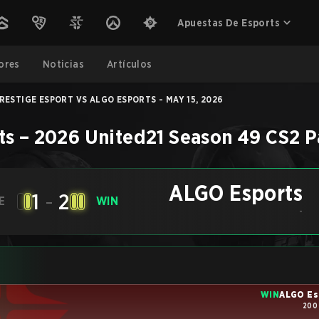
Apuestas De Esports
ores
Noticias
Artículos
RESTIGE ESPORT VS ALGO ESPORTS - MAY 15, 2026
ts
–
2026 United21 Season 49
CS2
P
ALGO Esports
1
-
2
E
WIN
-
WIN
ALGO Es
200