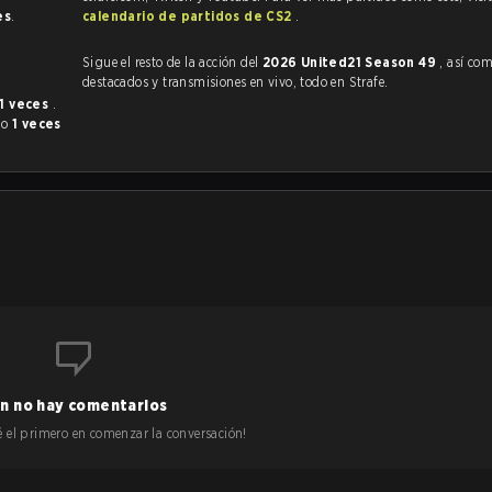
es
.
calendario de partidos de CS2
.
Sigue el resto de la acción del
2026 United21 Season 49
, así como VO
destacados y transmisiones en vivo, todo en Strafe.
1 veces
.
do
1 veces
n no hay comentarios
 sé el primero en comenzar la conversación!