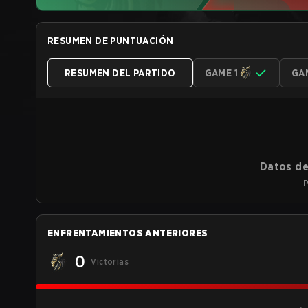
RESUMEN DE PUNTUACIÓN
RESUMEN DEL PARTIDO
GAME 1
GA
Datos de
P
ENFRENTAMIENTOS ANTERIORES
0
Victorias