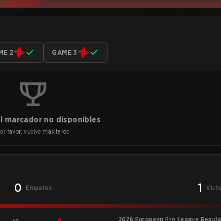
ME 2
GAME 3
l marcador no disponibles
or favor, vuelve más tarde
0
1
Empates
Vict
2026 European Pro League Regula