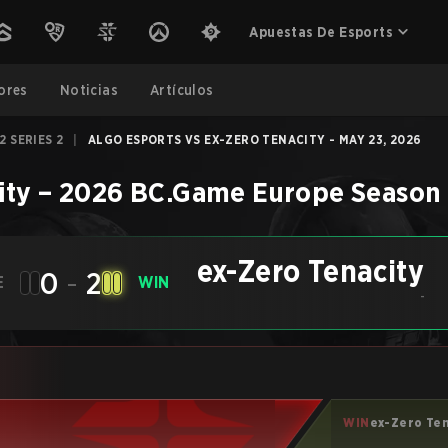
Apuestas De Esports
ores
Noticias
Artículos
 SERIES 2
|
ALGO ESPORTS VS EX-ZERO TENACITY - MAY 23, 2026
ity
–
2026 BC.Game Europe Season 2
ex-Zero Tenacity
0
-
2
E
WIN
-
WIN
ex-Zero Te