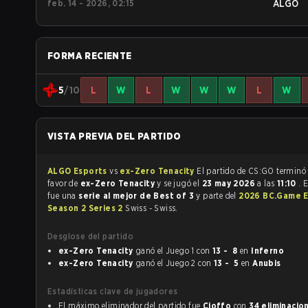
feb. 14 - 2026, 02:15
ALGO
FORMA RECIENTE
5
/10
L
W
L
W
W
W
L
W
VISTA PREVIA DEL PARTIDO
ALGO Esports
vs
ex-Zero Tenacity
El partido de CS:GO termin
favor de
ex-Zero Tenacity
y se jugó el
23 may 2026
a las
11:10
. 
fue una
serie al mejor de Best of 3
y parte del
2026 BC.Game 
Season 2 Series 2
Swiss - Swiss.
Desglose del partido
ex-Zero Tenacity
ganó el Juego 1 con
13 - 8
en
Inferno
ex-Zero Tenacity
ganó el Juego 2 con
13 - 5
en
Anubis
Estadísticas clave de jugadores
El máximo eliminador del partido fue
Cjoffo
con
34 eliminacio