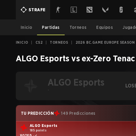
STRAFE
Inicio
Partidas
Torneos
Equipos
Jugad
INICIO
|
CS2
|
TORNEOS
|
2026 BC.GAME EUROPE SEASON 2
ALGO Esports
vs
ex-Zero Tenac
ALGO Esports
LOS
-
TU PREDICCIÓN
149 Predicciones
ALGO Esports
185 points
VOTED