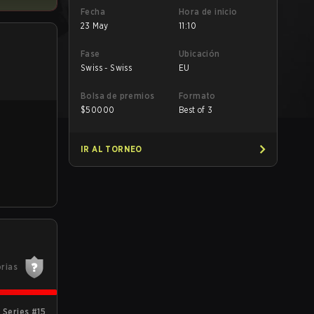
Fecha
Hora de inicio
23 May
11:10
Fase
Ubicación
Swiss - Swiss
EU
Bolsa de premios
Formato
$
50000
Best of 3
IR AL TORNEO
orias
Series #15