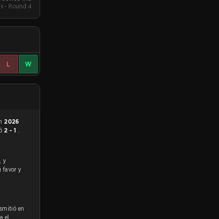
s - Round 4
L
W
en
2026
ó
2 - 1
.
u favor y
nsmitió en
a el