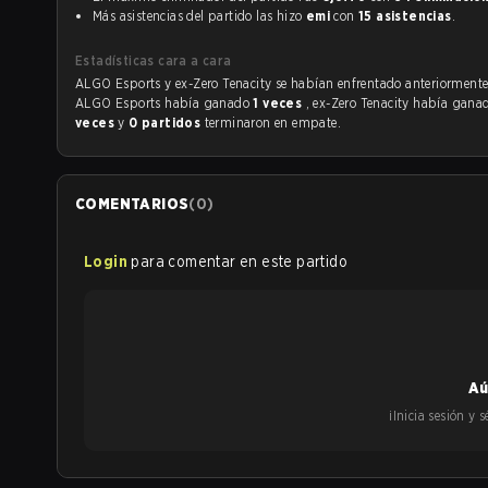
Más asistencias del partido las hizo
emi
con
15 asistencias
.
Estadísticas cara a cara
ALGO Esports y ex-Zero Tenacity se habían enfrentado anteriormen
ALGO Esports había ganado
1 veces
, ex-Zero Tenacity había gan
veces
y
0 partidos
terminaron en empate.
COMENTARIOS
(
0
)
Login
para comentar en este partido
Aú
¡Inicia sesión y