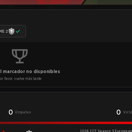
ME 2
l marcador no disponibles
or favor, vuelve más tarde
0
0
Empates
Vict
2026 CCT Season 3 European 