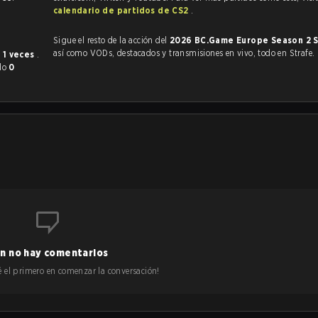
calendario de partidos de CS2
.
Sigue el resto de la acción del
2026 BC.Game Europe Season 2 S
así como VODs, destacados y transmisiones en vivo, todo en Strafe.
te
1 veces
.
ado
0
n no hay comentarios
 sé el primero en comenzar la conversación!