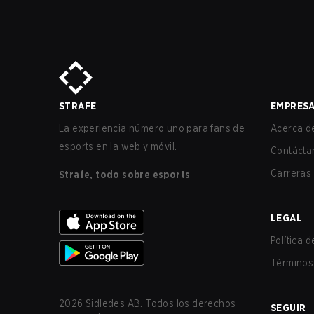
STRAFE
EMPRES
La experiencia número uno para fans de
Acerca de
esports en la web y móvil.
Contácta
Carreras
Strafe, todo sobre esports
LEGAL
Política 
Términos 
2026
Sidledes AB. Todos los derechos
SEGUIR