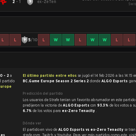
2
-
1
ex-ZeTen
Swis
L
L
5
/10
L
W
W
L
W
W
L
L
ó
0 - 2
a
El último partido entre ellos
se jugó el 14 feb 2026 a las 14:15 
El partido
BC.Game Europe Season 2 Series 2
donde
ALGO Esports
gan
Europe
Predicción del partido
Los usuarios de Strafe tenían un favorito abrumador en este partido, y
predijeron la victoria de
ALGO Esports
con
93.3%
de los votos a s
6.7%
de los votos para
ex-Zero Tenacity
.
Dónde ver
El partido en vivo de
ALGO Esports vs ex-Zero Tenacity
se tra
nes
.
strafe.com, Twitch y Youtube. Para ver más partidos como este, visit